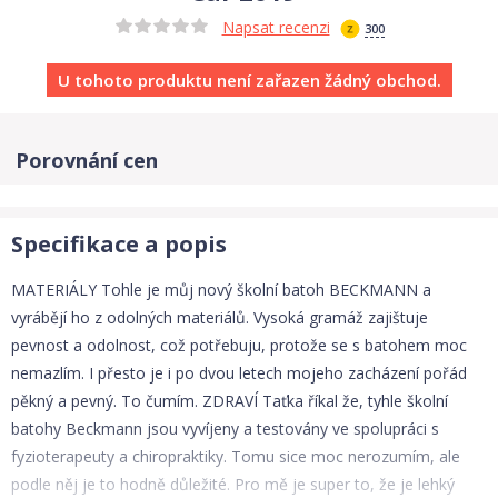
Napsat recenzi
300
U tohoto produktu není zařazen žádný obchod.
Porovnání cen
Specifikace a popis
MATERIÁLY Tohle je můj nový školní batoh BECKMANN a
vyrábějí ho z odolných materiálů. Vysoká gramáž zajištuje
pevnost a odolnost, což potřebuju, protože se s batohem moc
nemazlím. I přesto je i po dvou letech mojeho zacházení pořád
pěkný a pevný. To čumím. ZDRAVÍ Taťka říkal že, tyhle školní
batohy Beckmann jsou vyvíjeny a testovány ve spolupráci s
fyzioterapeuty a chiropraktiky. Tomu sice moc nerozumím, ale
podle něj je to hodně důležité. Pro mě je super to, že je lehký