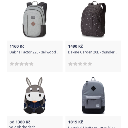
1160
Kč
1490
Kč
Dakine Factor 22L - sellwood uni
Dakine Garden 20L - thunderdot uni
od
1380
Kč
1819
Kč
ve
2 obchodech
Herschel Heritage - grey/black uni