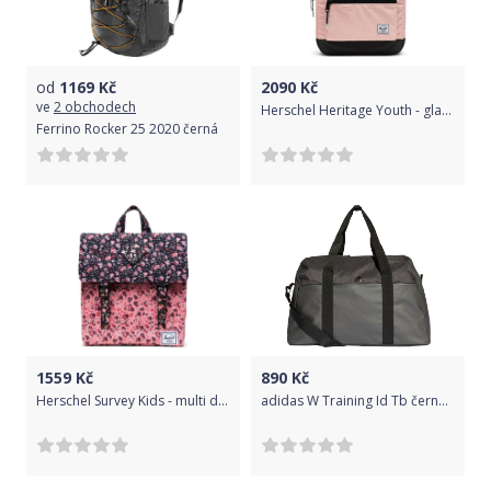
od
1169
Kč
2090
Kč
ve
2 obchodech
Herschel Heritage Youth - glacier reflective/cameo rose reflective/black reflective uni
Ferrino Rocker 25 2020 černá
1559
Kč
890
Kč
Herschel Survey Kids - multi ditsy floral black/flamingo pink uni
adidas W Training Id Tb černá Jednotná