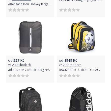
Affenzahn Don Donkey large - grey uni
od
527
Kč
od
1949
Kč
ve
2 obchodech
ve
2 obchodech
adidas Zne Compact Bag černá Jednotná
BAGMASTER LUMI 21 D BLACK/YELLOW