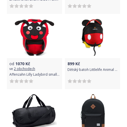
od
1070
Kč
899
Kč
ve
2 obchodech
Dětský batoh Littlelife Animal Toddler Daysack - mickey uni
Affenzahn Lilly Ladybird small - Red uni