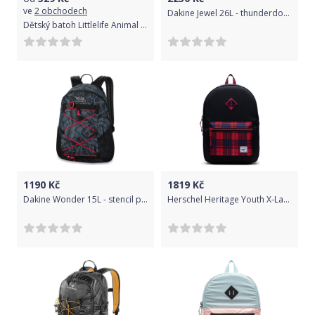
ve
2 obchodech
Dakine Jewel 26L - thunderdot uni
Dětský batoh Littlelife Animal Toddler Daysack - bee uni
1190
Kč
1819
Kč
Dakine Wonder 15L - stencil palm uni
Herschel Heritage Youth X-Large - black/winter plaid uni