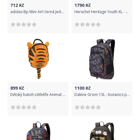
a zajištuje pevnost a zdravé nošení batohu. Navíc mi prý celá
712
Kč
1790
Kč
adidas Bp Mini Airl černá Jednotná
Herschel Heritage Youth XL - mid grey crosshatch/medieval blue crosshatch/black crosshatch uni
konstrukce výrazně odlehčuje zátěž na záda. Super, to jsem ani
nevěděl. ZEVNITŘ Do školního batohu se mi vleze všechno, co
takový prvňáček jako já potřebuje. 22 litrů je dost místa a
jednokomorový prostor je ideální, najdu tam vše hned a nemusím
hledat v milionech kapes. Navíc ta kapsa je zevnitř prostě boží.
Designová podšívka s proužkama má styl. Na velké sešity mám
příhrádku přímo u zad, aby mě to netáhlo dozadu. Další přihrádka
je na tablet, ten sice v první třídě ještě nemám, ale snad v té
další… Milý ježíšku… :P Všechny věci v té hlavní kapse si vždycky
přitáhnu k zádům originálním utahovacím systémem, aby mě to
899
Kč
1100
Kč
nepřevažovalo dozadu. Zdá se mi, že díky tohle systému mám
Dětský batoh Littlelife Animal Toddler Daysack - tigger uni
Dakine Grom 13L - botanics pet uni
batoh o dost lehčí než ostatní. TIP Na tenhle batoh jde připnout
menší batoh. Je velký tak akorát a na různé výlety, chození ven a
do kroužků je ideální. Navíc má bederní i hrudní pás takže s ním
můžu normálně blbnout. Když jdu z tréningu přímo ze školy tak si
ho připnu na můj školní batoh a to je super. Lepší než chodit s
igelitkou.Kvalita, design, ergonomie, bezpečnost i zdraví - to je