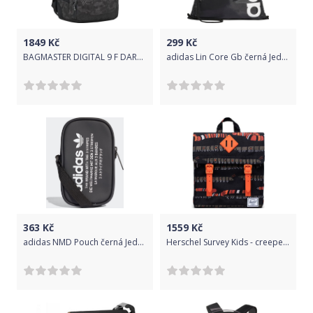
1849
Kč
299
Kč
BAGMASTER DIGITAL 9 F DARK GRAY/BLACK
adidas Lin Core Gb černá Jednotná
363
Kč
1559
Kč
adidas NMD Pouch černá Jednotná
Herschel Survey Kids - creepers black uni