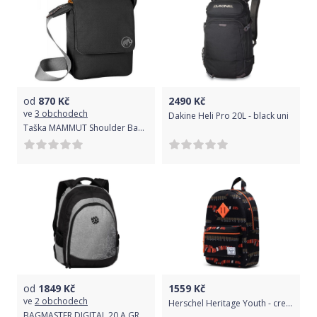
od
870
Kč
2490
Kč
ve
3 obchodech
Dakine Heli Pro 20L - black uni
Taška MAMMUT Shoulder Bag Square 4 - černá
od
1849
Kč
1559
Kč
ve
2 obchodech
Herschel Heritage Youth - creepers black uni
BAGMASTER DIGITAL 20 A GRAY/BLACK