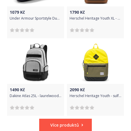
1079
Kč
1790
Kč
Under Armour Sportstyle Duffel černá Jednotná
Herschel Heritage Youth XL - black/saddle brown uni
1490
Kč
2090
Kč
Dakine Atlas 25L - laurelwood uni
Herschel Heritage Youth - sulfur spring reflective/olive night reflective/black reflective uni
Více produktů