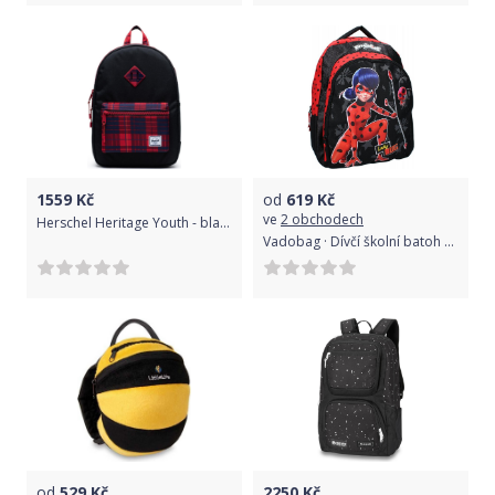
kontaktu zesílené, odolné, polstrované dno batohu plastové
nožičky Objem 22 l Hmotnost n940 g Kolekce 2019 Věk 1. - 3.
třída Rozměry 18x24x41 cm
1559
Kč
od
619
Kč
ve
2 obchodech
Herschel Heritage Youth - black/winter plaid uni
Vadobag · Dívčí školní batoh Kouzelná beruška - Tales of Ladybug - 24L
od
529
Kč
2250
Kč