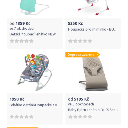
od
1359
Kč
5350
Kč
ve
7 obchodech
Houpačka pro miminko - BUGIES červená - Caretero
Dětské houpací lehátko NEW BABY SHAKY Mint
Doprava zdarma
1950
Kč
od
5195
Kč
ve
3 obchodech
Lehátko dětské/Houpačka s vibrací a hudbou - LITTLE DREAMER šedé - EuroBaby
Baby Björn Lehátko BLISS Sand grey Cotton