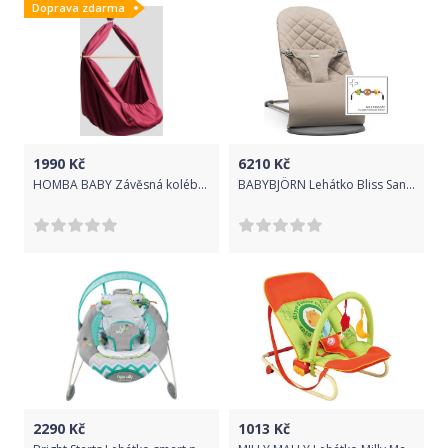
Doprava zdarma
1990
Kč
6210
Kč
HOMBA BABY Závěsná kolébka bordová
BABYBJÖRN Lehátko Bliss Sand Grey cotton s hračkou
2290
Kč
1013
Kč