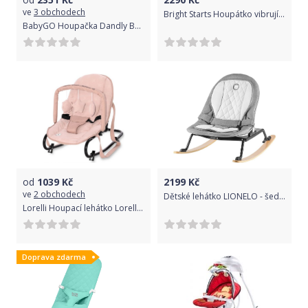
ve
3 obchodech
Bright Starts Houpátko vibrující s melodií Felicity Floral 0m+, do 18kg, 2018
BabyGO Houpačka Dandly Beige
od
1039
Kč
2199
Kč
ve
2 obchodech
Dětské lehátko LIONELO - šedo-černé
Lorelli Houpací lehátko Lorelli ROCK STAR LUXE CAMEO ROSE STARS
Doprava zdarma