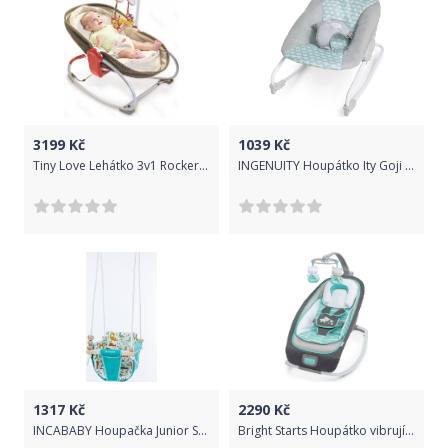
3199
Kč
1039
Kč
Tiny Love Lehátko 3v1 Rocker Napper hnědé
INGENUITY Houpátko Ity Goji 0m +, do 9 kg
1317
Kč
2290
Kč
INCABABY Houpačka Junior Swing Dragon Babies
Bright Starts Houpátko vibrující s melodií Henley 0m+ do 11 kg, 2019