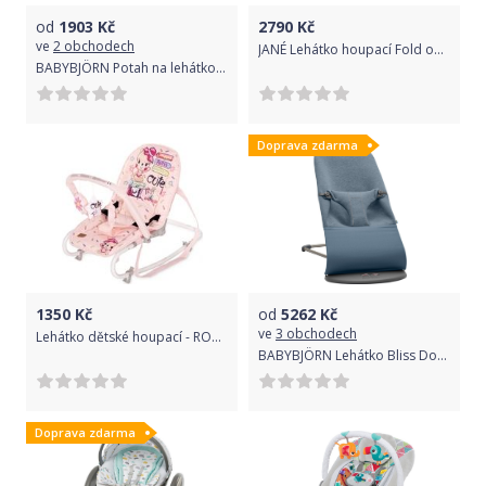
od
1903
Kč
2790
Kč
ve
2 obchodech
JANÉ Lehátko houpací Fold od 0+ do 9 kg Organics
BABYBJÖRN Potah na lehátko Balance Bliss Dove Blue 3D Jersey
Doprava zdarma
1350
Kč
od
5262
Kč
ve
3 obchodech
Lehátko dětské houpací - ROCK STAR na cestách růžové - Lorelli
BABYBJÖRN Lehátko Bliss Dove Blue 3D Jersey
Doprava zdarma