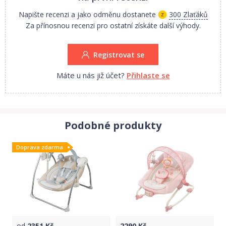
Napište recenzi a jako odměnu dostanete
300 Zlaťáků
Za přínosnou recenzi pro ostatní získáte další výhody.
Registrovat se
Máte u nás již účet?
Přihlaste se
Podobné produkty
Doprava zdarma
od
2351
Kč
2290
Kč