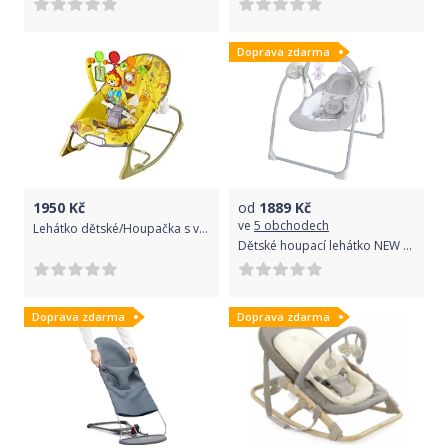
Doprava zdarma
1950
Kč
od
1889
Kč
ve
5 obchodech
Lehátko dětské/Houpačka s vibrací a hudbou - LITTLE SAVANA žluté - EuroBaby
Dětské houpací lehátko NEW BABY TEDDY Gray
Doprava zdarma
Doprava zdarma