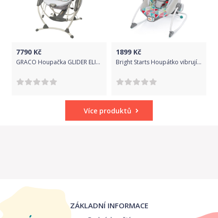
7790
Kč
1899
Kč
GRACO Houpačka GLIDER ELITE barva CLOUDS
Bright Starts Houpátko vibrující s melodií Toucan Tango 0m+, do 18kg
Více produktů
ZÁKLADNÍ INFORMACE