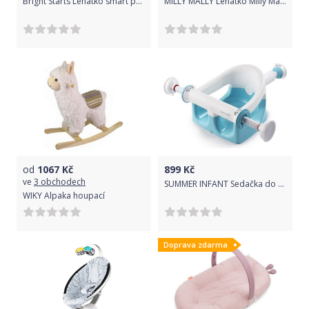
Bright Starts Lehátko smart pohupujíci s melodií Ridgedale 0m +, do 9 kg, 2018
MILLY MALLY Lehátko Milly Mally Hippo
od
1067
Kč
899
Kč
ve
3 obchodech
SUMMER INFANT Sedačka do vany My Bath Seat
WIKY Alpaka houpací
Doprava zdarma