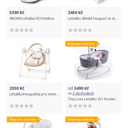
5390
Kč
2450
Kč
4MOMS Lehátko ROCKARoo
Lehátko dětské houpací se stolečkem - ALEX cool grey stars - Lorelli
Doprava zdarma
2350
Kč
od
3490
Kč
ve
2 obchodech
Lehátko/Houpačka pro miminko s melodiemi - SWING SAFARI camel - 4Baby
Tiny Love Lehátko 3v1 Rocker Napper Heather Grey
Doprava zdarma
Doprava zdarma