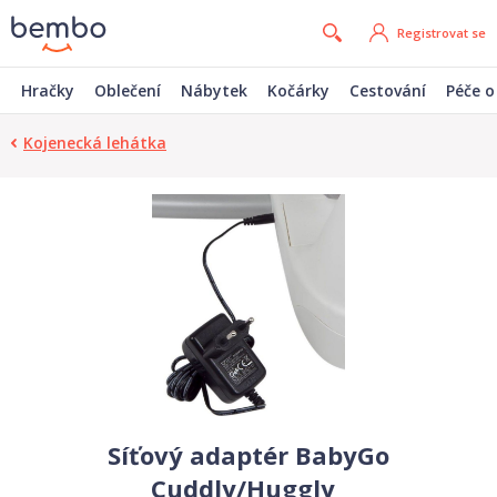
Registrovat se
Hračky
Oblečení
Nábytek
Kočárky
Cestování
Péče o
Kojenecká lehátka
Síťový adaptér BabyGo
Cuddly/Huggly