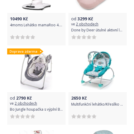
10490
Kč
od
3299
Kč
ve
2 obchodech
4moms Lehátko mamaRoo 4.0 Plush Silver
Done by Deer útulné aktivní lehátko Raffi růžová
Doprava zdarma
od
2790
Kč
2650
Kč
ve
2 obchodech
Multifunkční lehátko/Křesílko pro děti 2v1 - SLONÍCI tyrkysové - BabyMix
Bo Jungle houpačka s výplní B-PORTABLE SWING White Tiger