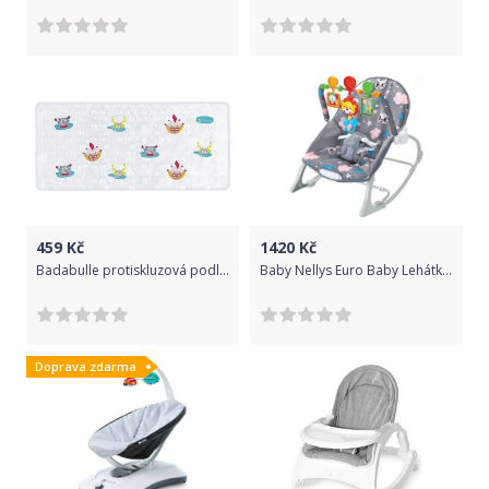
459
Kč
1420
Kč
Badabulle protiskluzová podložka Extra Long
Baby Nellys Euro Baby Lehátko,houpačka pro kojence s vibrací a hudbou - Little dreamer - šedé, K19
Doprava zdarma