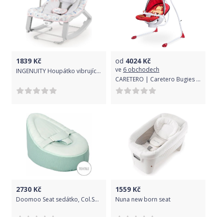
1839
Kč
od
4024
Kč
ve
6 obchodech
INGENUITY Houpátko vibrující 3v1 Keep Cozy Burst 0m+, do 18 kg
CARETERO | Caretero Bugies | Dětská houpačka CARETERO Bugies red | Červená |
2730
Kč
1559
Kč
Doomoo Seat sedátko, Col.SH5
Nuna new born seat