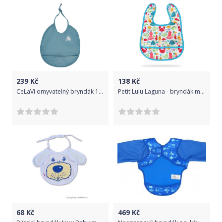
239
Kč
138
Kč
CeLaVi omyvatelný bryndák 1447-969
Petit Lulu Laguna - bryndák malý
68
Kč
469
Kč