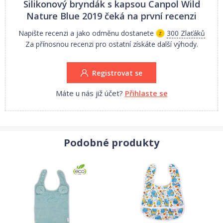
Otevřete energickým odtržením kartonu, nepoužívejte nůžky.
Silikonový bryndák s kapsou Canpol Wild
Upozornění! Plastový obal (balení) uchovávejte mimo dosah
Nature Blue 2019
čeká na první recenzi
dítěte, předejdete tak možnosti zadušení dítěte obalem.Silikonový
Napište recenzi a jako odměnu dostanete
300 Zlaťáků
bryndák odpovídá požadavkům: Směrnici Evropského parlamentu
Za přínosnou recenzi pro ostatní získáte další výhody.
a Rady 2001/95/EC o obecné bezpečnosti výrobků.
Registrovat se
Máte u nás již účet?
Přihlaste se
Podobné produkty