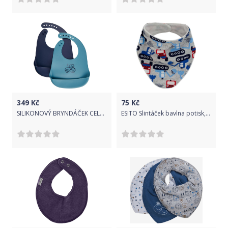
349
Kč
75
Kč
SILIKONOVÝ BRYNDÁČEK CELAVI 2 KS, SMOKE BLUE
ESITO Slintáček bavlna potisk, Barva Bagr - modrá, Velikost 0 - 5 let