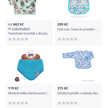
od
662
Kč
209
Kč
ve
2 obchodech
Petit Lulu Cesta do pravěku - bryndák malý
Twistshake bryndák s dlouhými rukávy - ananas
119
Kč
215
Kč
Slintáček Kikko Bambusová Colours Cyan 2015
Dětský bryndák s rukávky Akuku modrý s míči, Modrá