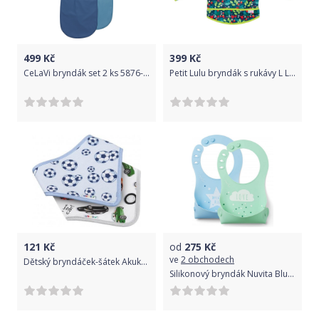
499
Kč
399
Kč
CeLaVi bryndák set 2 ks 5876-703
Petit Lulu bryndák s rukávy L Lesní jahůdky
121
Kč
od
275
Kč
ve
2 obchodech
Dětský bryndáček-šátek Akuku 2 ks míč-auto, Modrá
Silikonový bryndák Nuvita Blue/Green