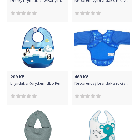
Dětský bryndák New Baby modrý, Modrá
Neoprenový bryndák s rukávky Bibetta Šedý/Světle modrý 2019
209
Kč
469
Kč
Bryndák s Korýtkem dBb Remond Tučňáci
Neoprenový bryndák s rukávky Bibetta Plameňáci 2019