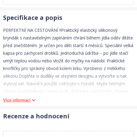
Specifikace a popis
PERFEKTNÍ NA CESTOVÁNÍ !!Praktický elastický silikonový
bryndák s nastavitelným zapínáním chrání během jídla oděv dítěte
před znečištěním. Je určen pro děti starší 4 měsíců. Speciální velká
kapsa pro zachycení drobků. Jednoduchá údržba – po jídle stačí
umýt teplou vodou nebo vložit do myčky na nádobí. Praktické
knoflíčky pro správný obvod kolem krku. Vyrobeno z měkkého
silikonu.Doplňte si dudlíky ve stejném designu a vytvořte si tak
stylový set. Návod k použití. Udržujte v čistotě. Myjte šetrným
mycím prostředkem v teplé vodě, důkladně opláchněte. Přelijte
vařící vodou. Můžete umývat v myčce nádobí. Pozor! Důležité pro
Více informací
bezpečnost a zdraví vašeho dítěte!Před každým použitím
zkontrolujte kvalitu výrobku. Při prvních známkách opotřebení
Recenze a hodnocení
nebo poškození již výrobek dále nepoužívejte – vyměňte ho za
nový. Výrobek není hračka. Uchovávejte mimo dosah dítěte.