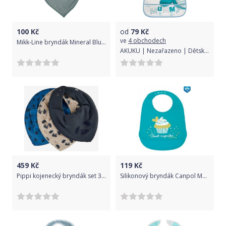
100
Kč
od
79
Kč
ve
4 obchodech
Mikk-Line bryndák Mineral Blue 9942
AKUKU | Nezařazeno | Dětský bryndák s kapsičkou Akuku Teddy Bear | Tyrkysová |
459
Kč
119
Kč
Pippi kojenecký bryndák set 3 ks 5694 - 721
Silikonový bryndák Canpol Modrá 2016