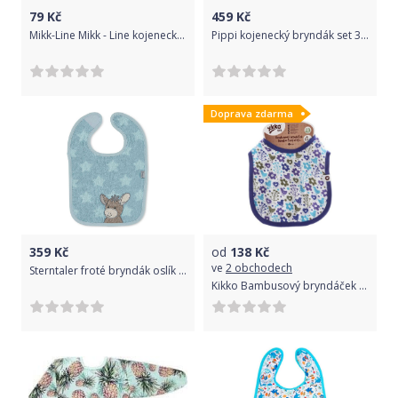
79
Kč
459
Kč
Mikk-Line Mikk - Line kojenecký bryndák 9941 Aubergine
Pippi kojenecký bryndák set 3 ks 5868 - 746
Doprava zdarma
359
Kč
od
138
Kč
ve
2 obchodech
Sterntaler froté bryndák oslík Emmi hvězdičky 7032000
Kikko Bambusový bryndáček BMB Flowers&Birds Boys (s PUL) 2021