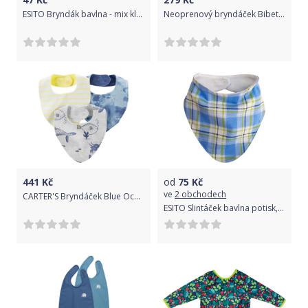
ESITO Bryndák bavlna - mix kluk ESHYGBRYBA blue
Neoprenový bryndáček Bibetta Lišky 2019
441
Kč
od
75
Kč
ve
2 obchodech
CARTER'S Bryndáček Blue Ocean chlapec LBB 3ks
ESITO Slintáček bavlna potisk, Barva kostka sv. modrá velká, Velikost universal