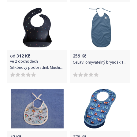
od
312
Kč
259
Kč
ve
2 obchodech
CeLaVi omyvatelný bryndák 1467-717
Silikónový podbradník Mushie Planets
47
Kč
279
Kč