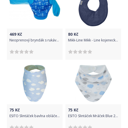
469
Kč
80
Kč
Neoprenový bryndák s rukávky Bibetta Modré Rybky 2019
Mikk-Line Mikk - Line kojenecký bryndák 9941A Marine
75
Kč
75
Kč
ESITO Slintáček bavlna obláček, Barva obláček modrá, Velikost 0 - 3 roky
ESITO Slintáček Mráček Blue 2021