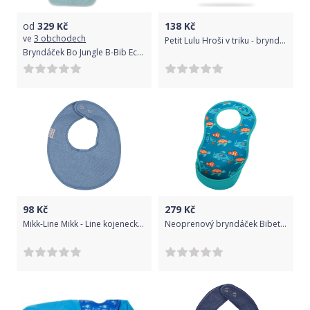
od
329
Kč
138
Kč
ve
3 obchodech
Petit Lulu Hroši v triku - bryndák malý
Bryndáček Bo Jungle B-Bib Eco Blue Bear 2020
98
Kč
279
Kč
Mikk-Line Mikk - Line kojenecký bryndák NOOS9941 Dark Blue
Neoprenový bryndáček Bibetta Tropické Rybky 2019