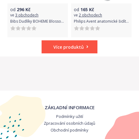
od
296
Kč
od
165
Kč
ve
3 obchodech
ve
2 obchodech
Bibs Dudlíky BOHEME Blossom/Dusky Lilac - velikost 1, přír. kaučuk 2ks
Philips Avent anatomické šidítko 2 ks modrá zelená
Více produktů
ZÁKLADNÍ INFORMACE
Podmínky užití
Zpracování osobních údajů
Obchodní podmínky