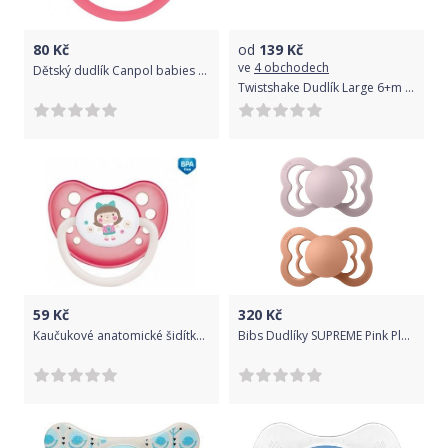
80
Kč
od
139
Kč
ve
4 obchodech
Dětský dudlík Canpol babies 23/289 silikonový symetrický 6-18m WILD NATURE korálový
Twistshake Dudlík Large 6+m Pastelově růžová/ fialová, 2 ks
59
Kč
320
Kč
Kaučukové anatomické šidítko Canpol Panenka
Bibs Dudlíky SUPREME Pink Plum/Peach velikost 2, přír.kaučuk 2ks