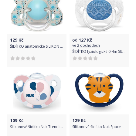
129
Kč
od
127
Kč
ve
2 obchodech
ŠIDÍTKO anatomické SILIKON 4-18m Suavinex Fusion MODRÝ PÁV
ŠIDÍTKO fyziologické 0-4m SILIKON Suavinex PREMIUM TMAVĚ MODRÉ
109
Kč
129
Kč
Silikonové šidítko Nuk Trendline Baloon Pink
Silikonové šidítko Nuk Space Tiger 0-6 měsíců