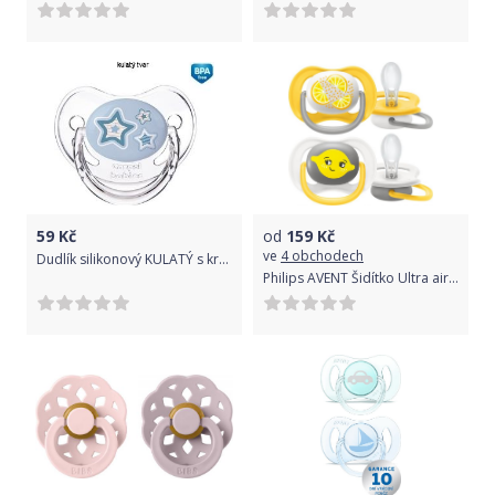
59
Kč
od
159
Kč
ve
4 obchodech
Dudlík silikonový KULATÝ s krytem - HVĚZDIČKY modrý - 6-18měs. - CANPOL
Philips AVENT Šidítko Ultra air neutral (citrus) 6-18m, 2 ks