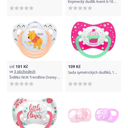
Kojenecký dudlík Avent 6-18 měsíců - 2ks růžový Růžová
od
101
Kč
109
Kč
ve
3 obchodech
Sada symetrických dudlíků, 18 m+, Canpol Babies - Little flower, Cupcake
Šidítko NUK Trendline Disney Medvídek Pú 6-18m meruňkové BOX 6-18 m