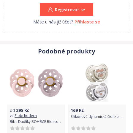
Registrovat se
Máte u nás již účet?
Přihlaste se
Podobné produkty
od
295
Kč
169
Kč
ve
3 obchodech
Silikonové dynamické šidítko Lovi I Love
Bibs Dudlíky BOHEME Blossom/Dusky Lilac - velikost 2, přír. kaučuk 2ks