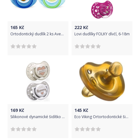
165
Kč
222
Kč
Ortodontický dudlík 2 ks Avent Lion 6-18 měsíců
Lovi dudlíky FOLKY dívčí, 6-18m
169
Kč
145
Kč
Silikonové dynamické šidítko Lovi I Love 3-6 měsíců
Eco Viking Ortortodontické šidítko latex EcoViking