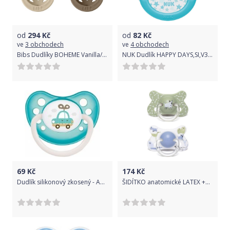
od
294
Kč
od
82
Kč
ve
3 obchodech
ve
4 obchodech
Bibs Dudlíky BOHEME Vanilla/Dark Oak - velikost 2, přír. kaučuk 2ks
NUK Dudlík HAPPY DAYS,SI,V3 (18+m.) box
69
Kč
174
Kč
Dudlík silikonový zkosený - AUTÍČKO smaragdový - 6-18měs.
ŠIDÍTKO anatomické LATEX +18m 2 ks Suavinex Fusion ZELENÝ PES