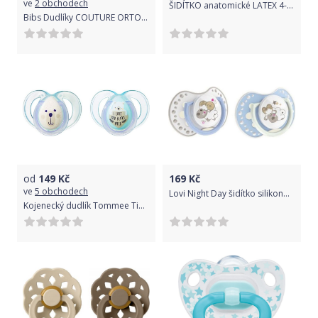
ve
2 obchodech
ŠIDÍTKO anatomické LATEX 4-18m Suavinex Fusion ORANŽOVÝ MOTÝL
Bibs Dudlíky COUTURE ORTODONTIC SILIKON Haze/Blossom velikost 2, 2ks
od
149
Kč
169
Kč
ve
5 obchodech
Lovi Night Day šidítko silikonové dynamické modré 2ks
Kojenecký dudlík Tommee Tippee C2N pro kluky night 6-18 měsíců - 2 ks Dle obrázku