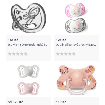
145
Kč
125
Kč
Eco Viking Ortortodontické šidítko EcoViking
Dudlík silikonový plochý BabyOno 2ks - KRÁLÍČCI růžovo-šedí - 6-18měs.
od
320
Kč
119
Kč