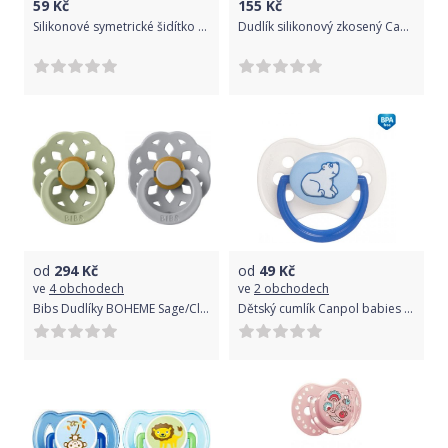
59
Kč
155
Kč
Silikonové symetrické šidítko Canpol Pink Hearts 6-18 měsíců
Dudlík silikonový zkosený Canpol 2ks - WILD HEART a CUPCAKE tyrkysový - vel.18+měs.
od
294
Kč
od
49
Kč
ve
4 obchodech
ve
2 obchodech
Bibs Dudlíky BOHEME Sage/Cloud - velikost 1, přír.kaučuk 2ks
Dětský cumlík Canpol babies 0-6 m kaučukové třešinka ANIMALS 22/593 bílý