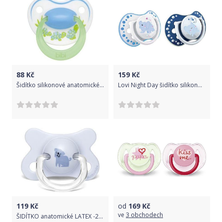
88
Kč
159
Kč
Šidítko silikonové anatomické Bibi Happiness Želvičky 6-16 měsíců
Lovi Night Day šidítko silikonové dynamické tmavě modré 2ks 6-18m
119
Kč
od
169
Kč
ve
3 obchodech
ŠIDÍTKO anatomické LATEX -2-4m Suavinex Fusion MODRÝ PES