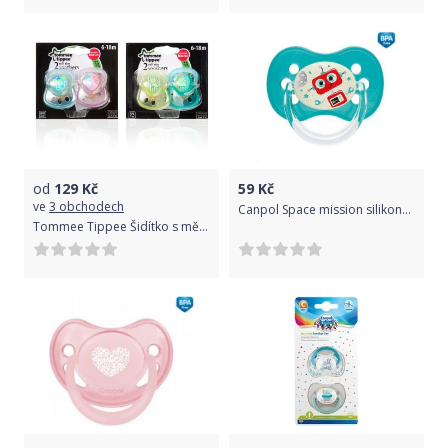
od
129
Kč
59
Kč
ve
3 obchodech
Canpol Space mission silikonová třešinka noční šidítko modrá 0-6m
Tommee Tippee Šidítko s měkkým okrajem latex 2ks 6-18m Basic