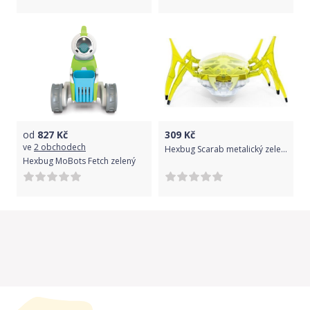
od
827
Kč
309
Kč
ve
2 obchodech
Hexbug Scarab metalický zelená
Hexbug MoBots Fetch zelený