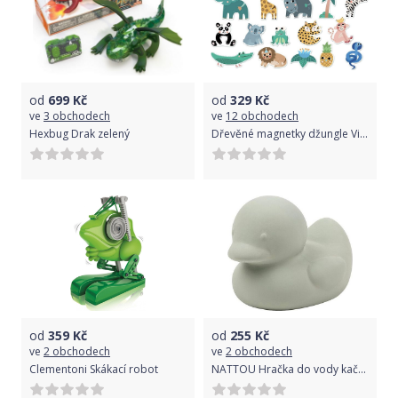
od
699
Kč
od
329
Kč
ve
3 obchodech
ve
12 obchodech
Hexbug Drak zelený
Dřevěné magnetky džungle Vilac Zelená 2020
od
359
Kč
od
255
Kč
ve
2 obchodech
ve
2 obchodech
Clementoni Skákací robot
NATTOU Hračka do vody kačenka Sage green 11 cm