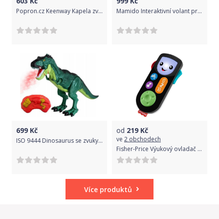
603
Kč
999
Kč
Popron.cz Keenway Kapela zvířátka
Mamido Interaktivní volant pro děti bílý
699
Kč
od
219
Kč
ve
2 obchodech
ISO 9444 Dinosaurus se zvuky a kouřem 45 cm
Fisher-Price Výukový ovladač CZ/SK/ENG/HU/PL HHM24
Více produktů