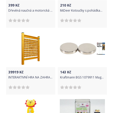
399
Kč
210
Kč
Dřevěná naučná a motorická hra VIII
MiDeer Kotoučky s pohádkami do baterky 3
39919
Kč
143
Kč
INTERAKTIVNÍ HRA NA ZAHRADU PIŠKVORKY
Kraftmann BGS 1079911 Magnety pr. 18 mm Kraftmann extra silné. Sada 2 dílů