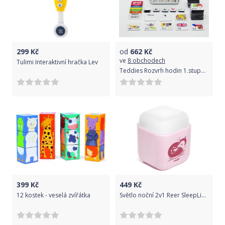
299
Kč
od
662
Kč
ve
8 obchodech
Tulimi Interaktivní hračka Lev
Teddies Rozvrh hodin 1.stupeň pro holky 1.-5. třída 146ks v plechové krabičce
399
Kč
449
Kč
12 kostek - veselá zvířátka
Světlo noční 2v1 Reer SleepLight