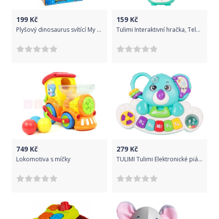
199
Kč
159
Kč
Plyšový dinosaurus svítící My first light up
Tulimi Interaktivní hračka, Telefon Dinosaurus - zelený
749
Kč
279
Kč
Lokomotiva s míčky
TULIMI Tulimi Elektronické piánko Medvídek Koala - tyrkys