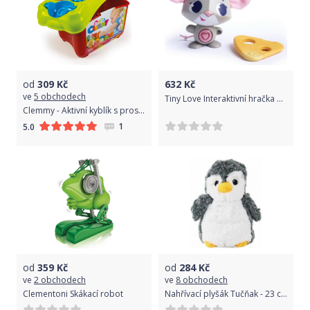
od
309
Kč
632
Kč
ve
5 obchodech
Tiny Love Interaktivní hračka COCO
Clemmy - Aktivní kyblík s prostrkávacími tvary
1
5.0
od
359
Kč
od
284
Kč
ve
2 obchodech
ve
8 obchodech
Clementoni Skákací robot
Nahřívací plyšák Tučňak - 23 cm