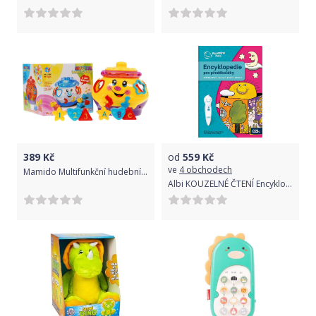
389
Kč
od
559
Kč
ve
4 obchodech
Mamido Multifunkční hudební vkládačka - interaktivní kotlík pro děti
Albi KOUZELNÉ ČTENÍ Encyklopedie pro předškoláky