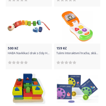
500
Kč
159
Kč
HABA Navlékací drak s čísly Haba od 2 let
Tulimi Interaktivní hračka, sklápěcí telefón smartfon, oranžovo/zelený