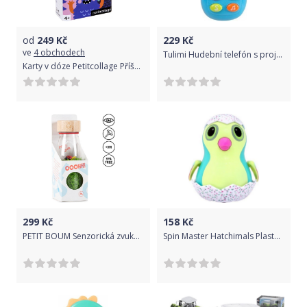
od
249
Kč
229
Kč
ve
4 obchodech
Tulimi Hudební telefón s projektorem - modrý
Karty v dóze Petitcollage Příšerky
299
Kč
158
Kč
PETIT BOUM Senzorická zvuková lahev Berušky - 250ml
Spin Master Hatchimals Plastové zvířátko se světlem a zvukem zelená