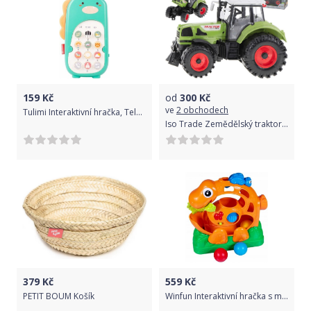
159
Kč
od
300
Kč
ve
2 obchodech
Tulimi Interaktivní hračka, Telefon Dinosaurus - zelený
Iso Trade Zemědělský traktor pro děti | zelený
379
Kč
559
Kč
PETIT BOUM Košík
Winfun Interaktivní hračka s míčky - Dino