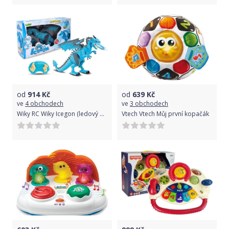
od
914
Kč
od
639
Kč
ve
4 obchodech
ve
3 obchodech
Wiky RC Wiky Icegon (ledový drak) s efekty RC 45 cm
Vtech Vtech Můj první kopačák