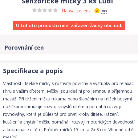
Senzorické míčky 3 ks Ludi
Napsat recenzi
300
U tohoto produktu není zařazen žádný obchod.
Porovnání cen
Specifikace a popis
Vlastnosti: Měkké míčky s různými povrchy a výstupky pro relaxaci
i hru s vaším dítětem. Míčky jsou ideální pro jemnou a příjemnou
masáž. Při držení míčku rukama nebo šlapáním na míček bosými
nožičkami stimuluje rozvoj smyslů dítěte a pomáhá rozvoji
rovnováhy, která je důležitá pro první kroky dítěte. Házení,
kutálení a chytání míčku pomáhá i rozvoji motorických dovedností
a koordinace dítěte. Průměr míčků 15 cm a 2x 8 cm. Vhodné od 6
měsíců.