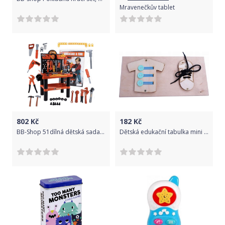
Mravenečkův tablet
802
Kč
182
Kč
BB-Shop 51dílná dětská sada na hraní dílna 57 x 32 x 68 cm
Dětská edukační tabulka mini - modrá