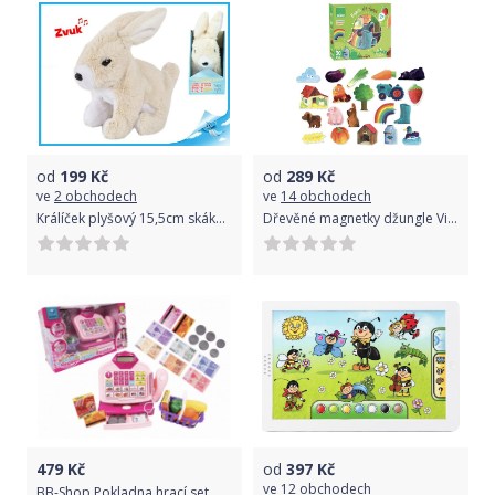
od
199
Kč
od
289
Kč
ve
2 obchodech
ve
14 obchodech
Králíček plyšový 15,5cm skákající na baterie se zvukem 12m+
Dřevěné magnetky džungle Vilac Uni 2020
479
Kč
od
397
Kč
ve
12 obchodech
BB-Shop Pokladna hrací set, Zvukové a světelné efekty, růžová barva