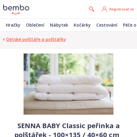
Registrovat se
Hračky
Oblečení
Nábytek
Kočárky
Cestování
Péče o
Dětské polštáře a polštářky
SENNA BABY Classic peřinka a
polštářek - 100×135 / 40×60 cm