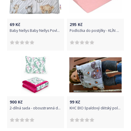
69
Kč
295
Kč
Baby Nellys Baby Nellys Povlak na polštářek ZOO Natural, 40x60 cm - hnědá/šedá
Podložka do postýlky - KLÍN HVĚZDIČKA růžový - BabyNellys
900
Kč
99
Kč
2-dílná sada - oboustranná dečka Velvet 75 x 100 cm s polštářkem - Plameňáci tm. růžová
KHC BIO špaldový dětský polštářek Kočičky1 nahřívací 20 x 20 cm Pratelný potah