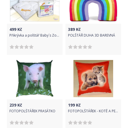
499
Kč
389
Kč
Přikrývka a polštář Baby´s Zone Otonio
POLŠTÁŘ DUHA 3D BAREVNÁ
239
Kč
199
Kč
FOTOPOLŠTÁŘEK PRASÁTKO
FOTOPOLŠTÁŘEK - KOTĚ A PES NA ČERVENÉM