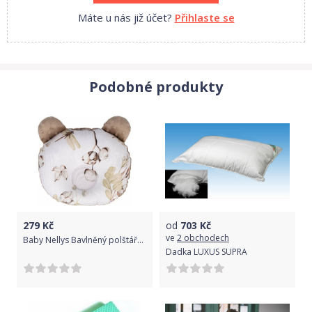
Máte u nás již účet?
Přihlaste se
Podobné produkty
279
Kč
od
703
Kč
ve
2 obchodech
Baby Nellys Bavlněný polštářek s minky Teddy, COTTON premium
Dadka LUXUS SUPRA