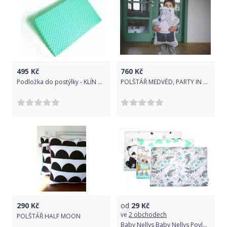
495
Kč
760
Kč
Podložka do postýlky - KLÍN MINKY mátový - BabyNellys
POLŠTÁŘ MEDVĚD, PARTY IN THE WOODS
290
Kč
od
29
Kč
ve
2 obchodech
POLŠTÁŘ HALF MOON
Baby Nellys Baby Nellys Povlak na polštářek 40x40cm, mix vzorů - neutrální barvy - 1 ks