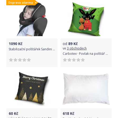
Doprava zdarma
1090
Kč
od
89
Kč
ve
3 obchodech
Stabilizační polštářek Sandini SleepFix® Kids BASIC
Carbotex · Povlak na polštář Zajíček Bing a Flop, 40 x 40 cm, se zipovým uzávěrem
60
Kč
618
Kč