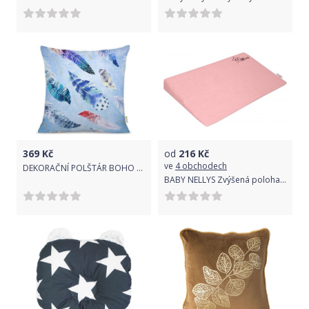
369
Kč
od
216
Kč
ve
4 obchodech
DEKORAČNÍ POLŠTÁR BOHO PÍRKA 02
BABY NELLYS Zvýšená poloha/klín - růžový