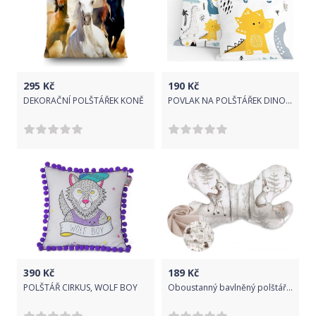
295
Kč
190
Kč
DEKORAČNÍ POLŠTÁŘEK KONĚ
POVLAK NA POLŠTÁŘEK DINOSAUŘI
390
Kč
189
Kč
POLŠTÁŘ CIRKUS, WOLF BOY
Oboustanný bavlněný polštářek Medvěd a kamarádi - šedá, béžová