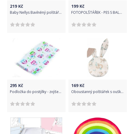
219
Kč
199
Kč
Baby Nellys Bavlněný polštářek Teddy, Balón a letadlo
FOTOPOLŠTÁŘEK - PES S BALONKEM
295
Kč
169
Kč
Podložka do postýlky - zvýšená poloha - KLÍN sovičky bílé
Oboustanný polštářek s oušky, bavlna/velvet, ZOO na cestách - cappuccino/mátová