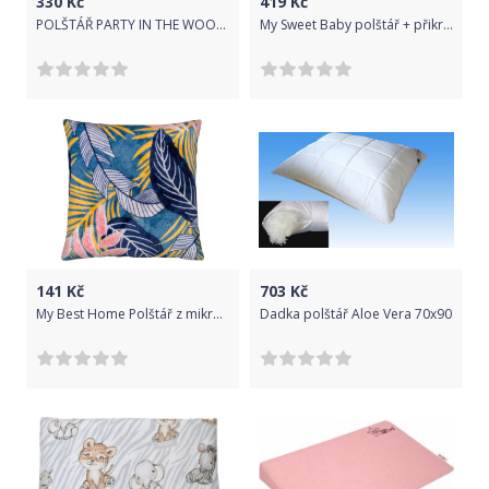
330
Kč
419
Kč
POLŠTÁŘ PARTY IN THE WOODS
My Sweet Baby polštář + přikrývka do koše
141
Kč
703
Kč
My Best Home Polštář z mikrovlákna TROPICS 40x40 cm žlutá/modrá
Dadka polštář Aloe Vera 70x90