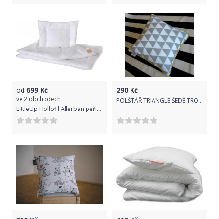
od
699
Kč
290
Kč
ve
2 obchodech
POLŠTÁŘ TRIANGLE ŠEDÉ TROJÚHELNÍKY, ŽLUTÝ LEM
LittleUp Hollofil Allerban peřina (100x135cm) + polštář (40x60cm)