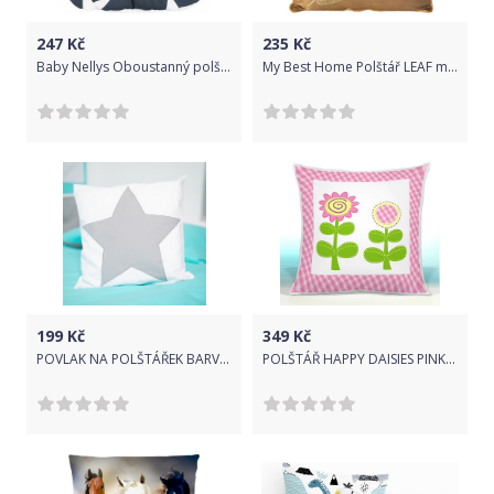
247
Kč
235
Kč
Baby Nellys Oboustanný polštářek s oušky, 30x35cm - Hvězdy,minky bílá
My Best Home Polštář LEAF medová 45x45 cm
199
Kč
349
Kč
POVLAK NA POLŠTÁŘEK BARVY - MINT HVĚZDA ŠEDÁ
POLŠTÁŘ HAPPY DAISIES PINK 17 + VÝPLŇ