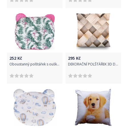
252
Kč
295
Kč
Oboustanný polštářek s oušky, 30x35cm - Kapradí , minky růžová
DEKORAČNÍ POLŠTÁŘEK 3D DŘEVO