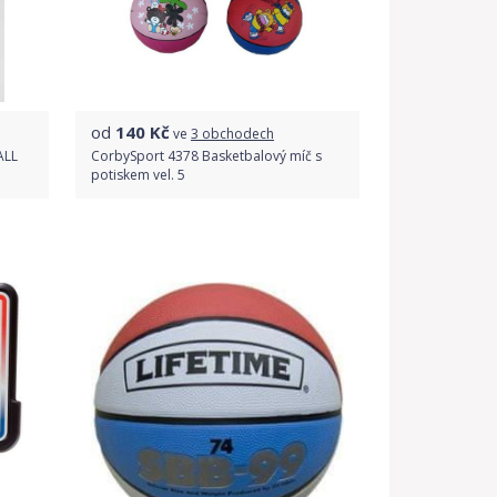
od
140
Kč
ve
3 obchodech
ALL
CorbySport 4378 Basketbalový míč s
potiskem vel. 5
Porovnat ceny