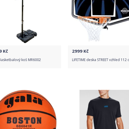
9
Kč
2999
Kč
Basketbalový koš MR6002
LIFETIME deska STREET vzhled 112 
Do obchodu
Do obchodu
Detail produktu
Detail produktu