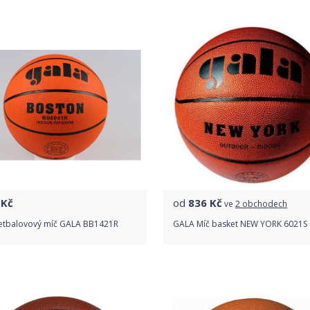
Do obchodu
Do obchodu
Detail produktu
Detail produktu
Kč
od
836
Kč
ve
2 obchodech
etbalovový míč GALA BB1421R
GALA Míč basket NEW YORK 6021S
Do obchodu
Porovnat ceny
Detail produktu