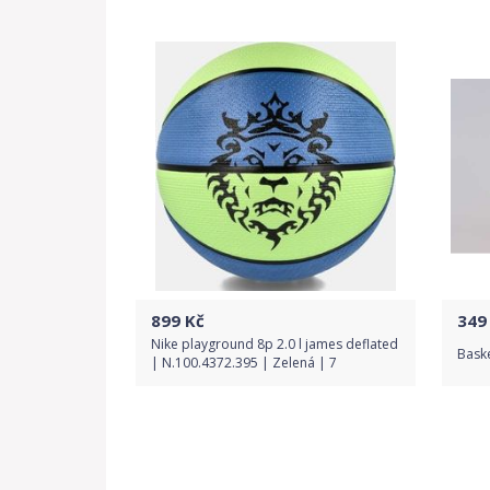
Do obchodu
Detail produktu
899
Kč
349
Nike playground 8p 2.0 l james deflated
Bask
| N.100.4372.395 | Zelená | 7
Do obchodu
Detail produktu