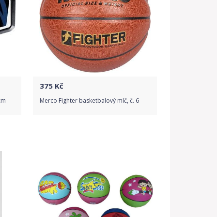
375
Kč
cm
Merco Fighter basketbalový míč, č. 6
Do obchodu
Detail produktu