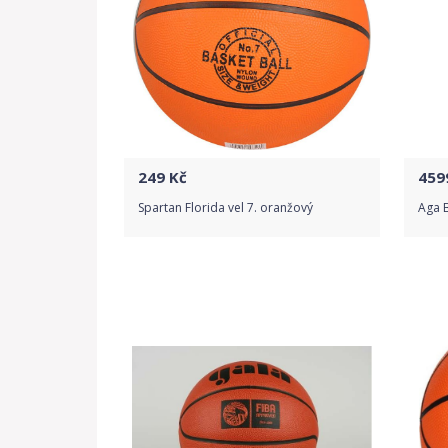
249
Kč
459
Spartan Florida vel 7. oranžový
Aga 
Do obchodu
Detail produktu