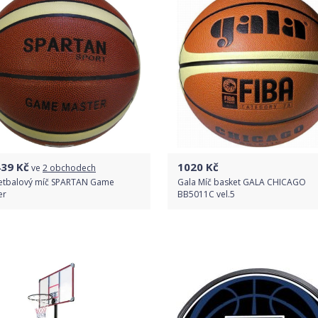
439
Kč
1020
Kč
ve
2 obchodech
etbalový míč SPARTAN Game
Gala Míč basket GALA CHICAGO
er
BB5011C vel.5
Porovnat ceny
Do obchodu
Detail produktu