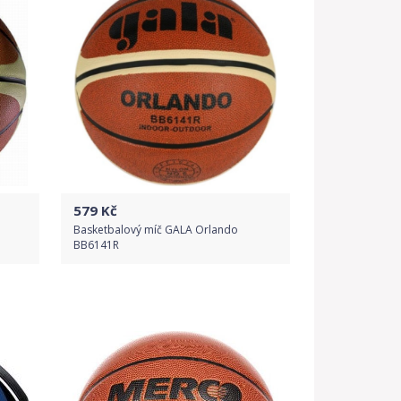
579
Kč
Basketbalový míč GALA Orlando
BB6141R
Do obchodu
Detail produktu