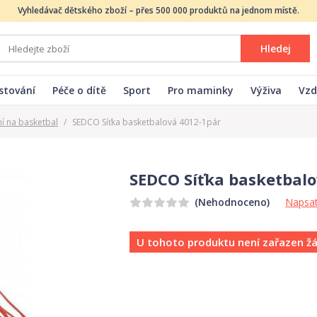
Vyhledávač dětského zboží – přes 500 000 produktů na jednom místě.
Hledej
stování
Péče o dítě
Sport
Pro maminky
Výživa
Vzd
í na basketbal
/
SEDCO Síťka basketbalová 4012-1pár
SEDCO Síťka basketbalo
Napsat
(Nehodnoceno)
U tohoto produktu není zařazen ž