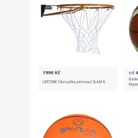
1990
Kč
od
Bask
LIFETIME Obroučka pérovací SLAM It
Mast
Do obchodu
Detail produktu