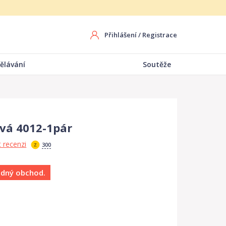
Přihlášení
/
Registrace
ělávání
Soutěže
vá 4012-1pár
 recenzi
300
ádný obchod.