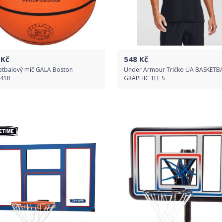
Kč
548
Kč
etbalový míč GALA Boston
Under Armour Tričko UA BASKETB
41R
GRAPHIC TEE S
Do obchodu
Do obchodu
Detail produktu
Detail produktu