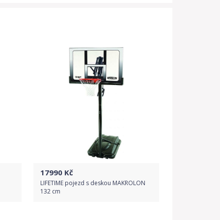
17990
Kč
a
LIFETIME pojezd s deskou MAKROLON
132 cm