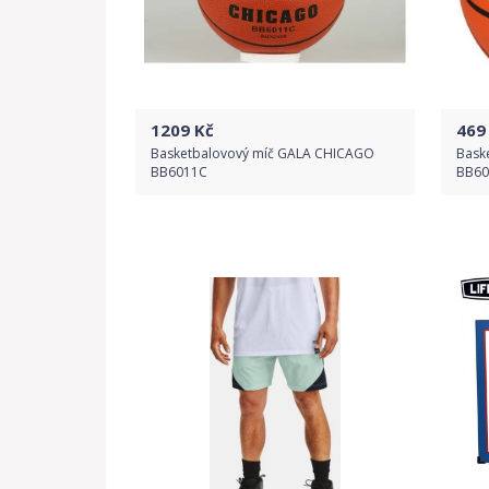
1209
Kč
469
Basketbalovový míč GALA CHICAGO
Bask
BB6011C
BB60
Do obchodu
Detail produktu