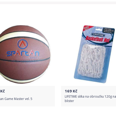
Kč
169
Kč
LIFETIME síťka na obroučku 120g n
an Game Master vel. 5
blister