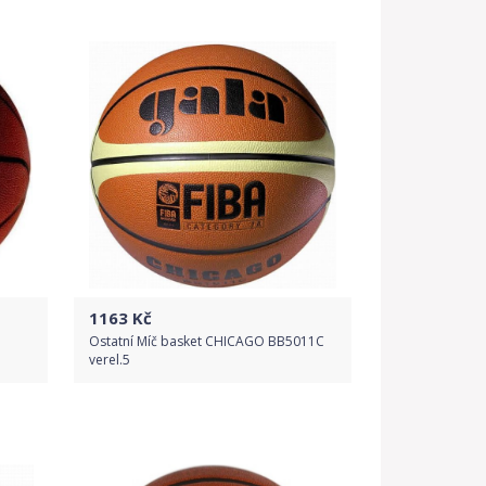
Do obchodu
Detail produktu
1163
Kč
Ostatní Míč basket CHICAGO BB5011C
verel.5
Do obchodu
Detail produktu