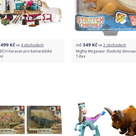
1499
Kč
od
349
Kč
ve
4 obchodech
ve
2 obchodech
EICH Karavan pro kamarádská
Mighty Megasaur: Elastický dinosa
ní
T-Rex
Porovnat ceny
Porovnat ceny