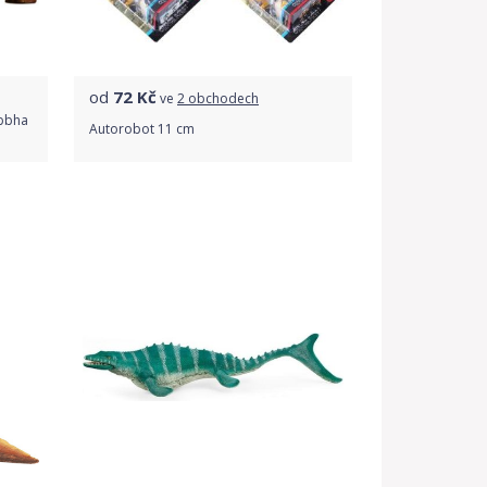
od
72
Kč
ve
2 obchodech
ubbha
Autorobot 11 cm
Porovnat ceny