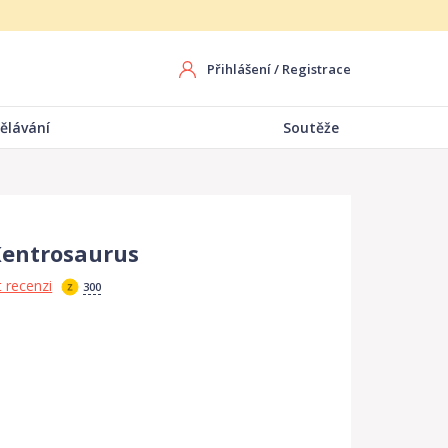
Přihlášení
/
Registrace
ělávání
Soutěže
 Kentrosaurus
 recenzi
300