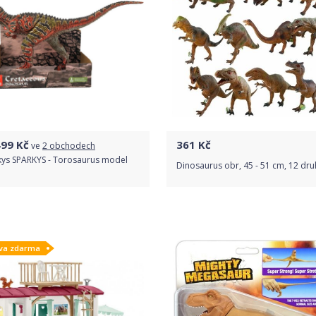
499
Kč
361
Kč
ve
2 obchodech
kys SPARKYS - Torosaurus model
Dinosaurus obr, 45 - 51 cm, 12 dr
m
Porovnat ceny
Do obchodu
va zdarma
Detail produktu