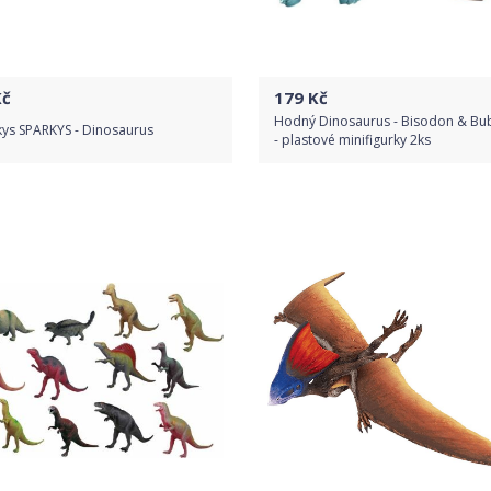
č
179
Kč
Hodný Dinosaurus - Bisodon & B
kys SPARKYS - Dinosaurus
- plastové minifigurky 2ks
Do obchodu
Do obchodu
Detail produktu
Detail produktu