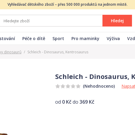
Vyhledávač dětského zboží – přes 500 000 produktů na jednom místě.
Hledej
stování
Péče o dítě
Sport
Pro maminky
Výživa
Vzd
ky dinosaurů
/
Schleich - Dinosaurus, Kentrosaurus
Schleich - Dinosaurus,
Napsat
(Nehodnoceno)
od
0 Kč
do
369 Kč