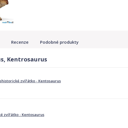
Recenze
Podobné produkty
us, Kentrosaurus
ehistorické zvířátko - Kentosaurus
é zvířátko - Kentosaurus