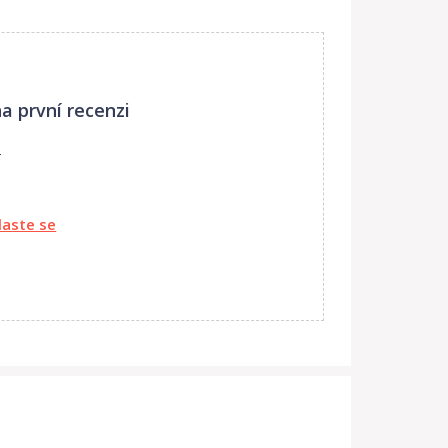
a první recenzi
ů
laste se