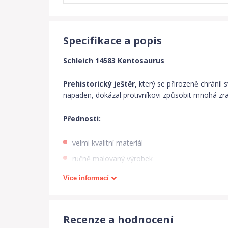
Specifikace a popis
Schleich 14583 Kentosaurus
Prehistorický ještěr,
který se přirozeně chránil 
napaden, dokázal protivníkovi způsobit mnohá zra
Přednosti:
velmi kvalitní materiál
ručně malovaný výrobek
splňuje přísné normy a předpisy
Více informací
Vyberte dětem jednoho z dinosaurů značky S
Recenze a hodnocení
Vhodné
pro děti
od 3 let