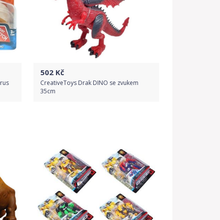
502
Kč
urus
CreativeToys Drak DINO se zvukem
35cm
Do obchodu
Detail produktu