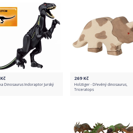
Kč
269
Kč
ka Dinosaurus Indoraptor Jurský
Holztiger - Dřevěný dinosaurus,
Triceratops
Do obchodu
Do obchodu
Detail produktu
Detail produktu