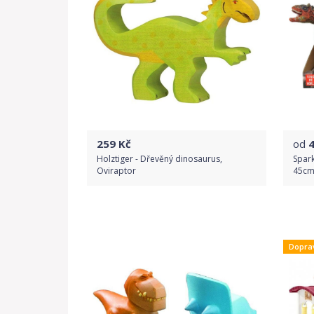
259
Kč
od
Holztiger - Dřevěný dinosaurus,
Spar
Oviraptor
45c
Do obchodu
Dopra
Detail produktu