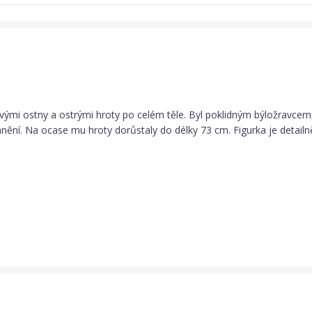
svými ostny a ostrými hroty po celém těle. Byl poklidným býložravcem, 
nění. Na ocase mu hroty dorůstaly do délky 73 cm. Figurka je detail
chleich!