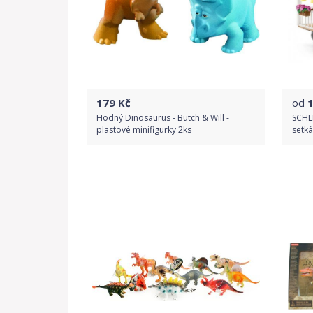
179
Kč
od
Hodný Dinosaurus - Butch & Will -
SCHL
plastové minifigurky 2ks
setká
Do obchodu
Detail produktu