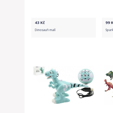
43
Kč
99
K
Dinosauři malí
Spar
Do obchodu
Detail produktu