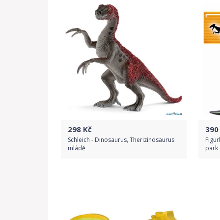
298
Kč
390
Schleich - Dinosaurus, Therizinosaurus
Figur
mládě
park
Do obchodu
Detail produktu