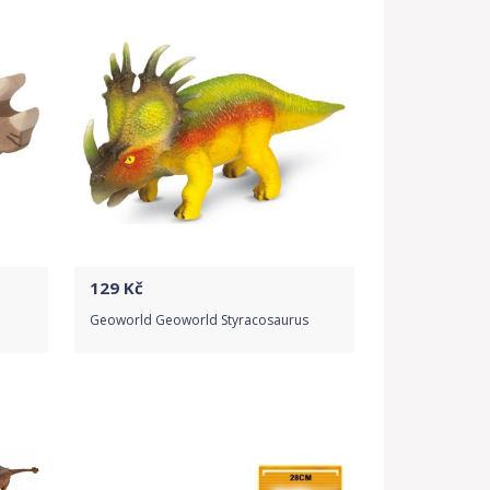
129
Kč
Geoworld Geoworld Styracosaurus
Do obchodu
Detail produktu