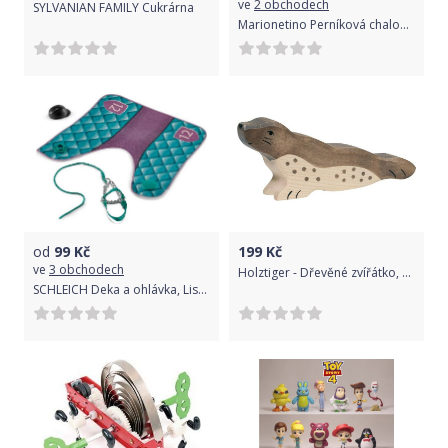
ve
2 obchodech
SYLVANIAN FAMILY Cukrárna
Marionetino Perníková chaloupka - scéna s figurkami
od
99
Kč
199
Kč
ve
3 obchodech
Holztiger - Dřevěné zvířátko, Tuleň
SCHLEICH Deka a ohlávka, Lisa a Storm