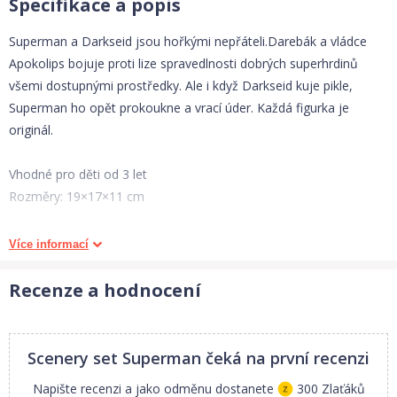
Specifikace a popis
Superman a Darkseid jsou hořkými nepřáteli.Darebák a vládce
Apokolips bojuje proti lize spravedlnosti dobrých superhrdinů
všemi dostupnými prostředky. Ale i když Darkseid kuje pikle,
Superman ho opět prokoukne a vrací úder. Každá figurka je
originál.
Vhodné pro děti od 3 let
Rozměry: 19×17×11 cm
Více informací
Figurky od firmy SCHLEICH jsou proslulé po celém světě. Díky
Recenze a hodnocení
těmto figurkám mohou děti poznávat všelijaké druhy živočichů ze
zvířecí říše, elfy z říše Bayla a další pozoruhodné tvory. Vyznačují
se svojí kvalitou a propracovaností. Jsou vyrobené ze zdravotně
Scenery set Superman
čeká na první recenzi
nezávadných materiálů. Díky speciálnímu gumovému materiálu
Napište recenzi a jako odměnu dostanete
300 Zlaťáků
mají výbornou odolnost a stabilitu.