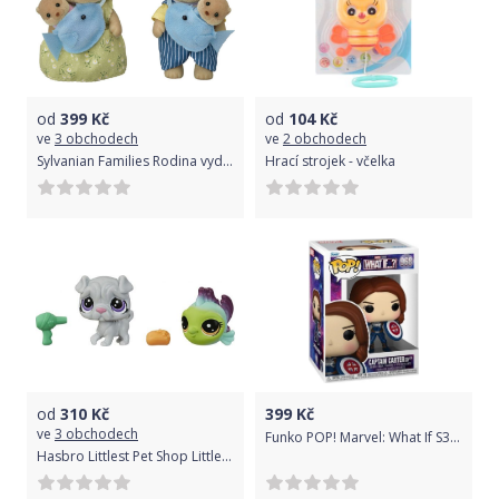
od
399
Kč
od
104
Kč
ve
3 obchodech
ve
2 obchodech
Sylvanian Families Rodina vydry se 2 miminky
Hrací strojek - včelka
od
310
Kč
399
Kč
ve
3 obchodech
Funko POP! Marvel: What If S3 - Captain Carter (Stealth)
Hasbro Littlest Pet Shop Littlest Pet Shop Zdobený salón