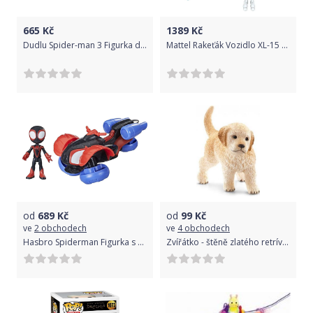
665
Kč
1389
Kč
Dudlu Spider-man 3 Figurka deluxe
Mattel Rakeťák Vozidlo XL-15 HHJ56
od
689
Kč
od
99
Kč
ve
2 obchodech
ve
4 obchodech
Hasbro Spiderman Figurka s vozidlem 2v1 Miles Morales
Zvířátko - štěně zlatého retrívra