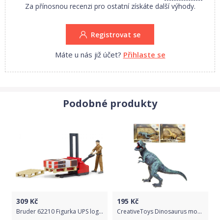
Za přínosnou recenzi pro ostatní získáte další výhody.
Registrovat se
Máte u nás již účet?
Přihlaste se
Podobné produkty
309
Kč
195
Kč
Bruder 62210 Figurka UPS logistik
CreativeToys Dinosaurus model 8 typů 24cm