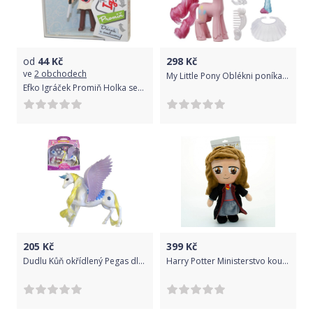
od
44
Kč
298
Kč
ve
2 obchodech
My Little Pony Oblékni poníka Pinkie Pie
Efko Igráček Promiň Holka sexbomba
205
Kč
399
Kč
Dudlu Kůň okřídlený Pegas dlouhá hříva set s doplňky na baterie Světlo Zvuk
Harry Potter Ministerstvo kouzel Hermiona 29 cm