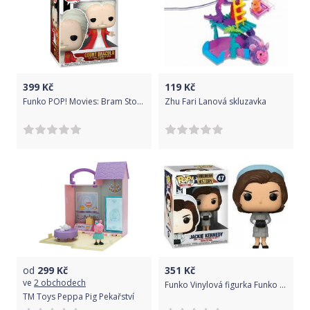
399
Kč
119
Kč
Funko POP! Movies: Bram Stokers - DraculaW/(BD)
Zhu Fari Lanová skluzavka
od
299
Kč
351
Kč
ve
2 obchodech
Funko Vinylová figurka Funko POP - Jackie Kennedy - American History - 10 cm
TM Toys Peppa Pig Pekařství