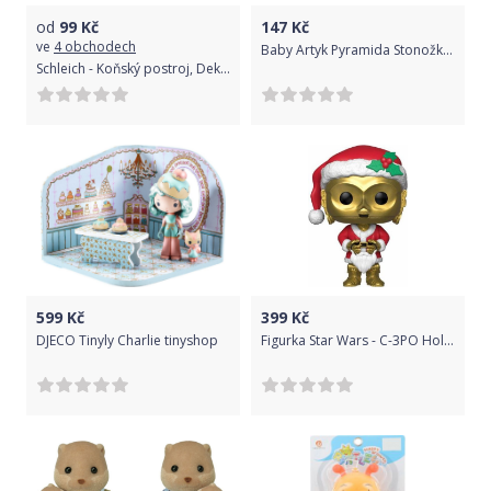
od
99
Kč
147
Kč
ve
4 obchodech
Baby Artyk Pyramida Stonožka - 7 dílků
Schleich - Koňský postroj, Deka a ohlávka Sarah a Mystery
599
Kč
399
Kč
DJECO Tinyly Charlie tinyshop
Figurka Star Wars - C-3PO Holiday Santa (Funko POP! Star Wars 276)