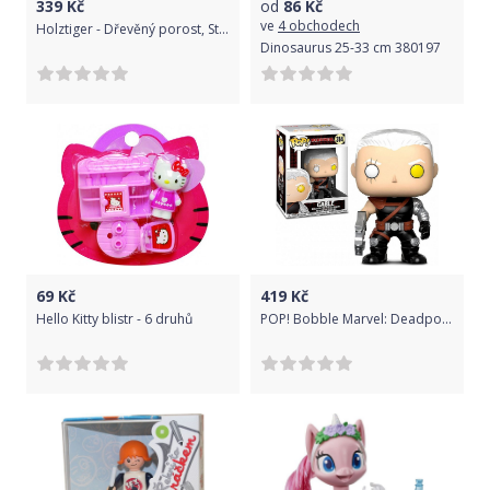
339
Kč
od
86
Kč
ve
4 obchodech
Holztiger - Dřevěný porost, Strom jabloň
Dinosaurus 25-33 cm 380197
69
Kč
419
Kč
Hello Kitty blistr - 6 druhů
POP! Bobble Marvel: Deadpool Parody: Cable