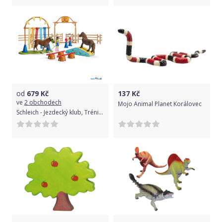
od
679
Kč
137
Kč
ve
2 obchodech
Mojo Animal Planet Korálovec
Schleich - Jezdecký klub, Trénink v agility pro poníky