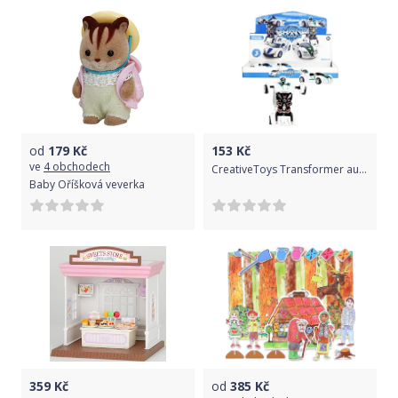
od
179
Kč
153
Kč
ve
4 obchodech
CreativeToys Transformer auto policie 12cm
Baby Oříšková veverka
359
Kč
od
385
Kč