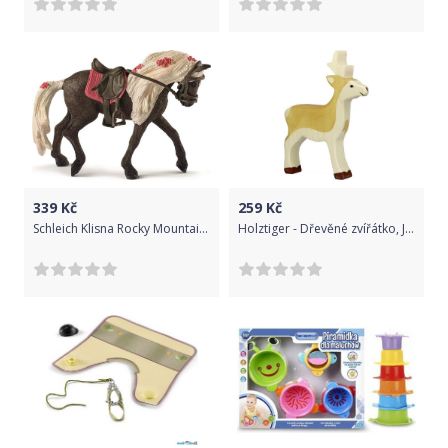
339
Kč
259
Kč
Schleich Klisna Rocky Mountain - koňská šou
Holztiger - Dřevěné zvířátko, Jelen mládě - srnec