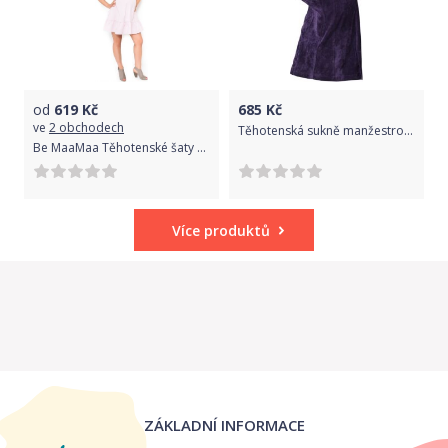
od
619
Kč
685
Kč
ve
2 obchodech
Těhotenská sukně manžestrová - MALO fialová velikost XXXL
Be MaaMaa Těhotenské šaty Adela - světle růžová
Více produktů
ZÁKLADNÍ INFORMACE