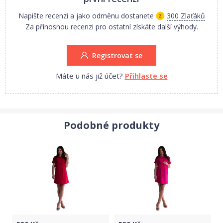
cm.
Napište recenzi a jako odměnu dostanete
300 Zlaťáků
Za přínosnou recenzi pro ostatní získáte další výhody.
Uvedené rozměry se mohou minimálně lišit +- 0,5 cm - 1,5 cm.
Registrovat se
1. jakost.
Máte u nás již účet?
Přihlaste se
Proč oblečení NICOL?
Protože, milujete své děti!
Oblečení NICOL patří mezi oblíbené oblečení maminek.
Vše vyrobeno v nejlepší kvalitě s láskou.
Podobné produkty