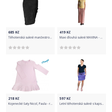
685
Kč
419
Kč
Těhotenská sukně manžestrová - MALO černá velikost M
Maxi dlouhá sukně MAXINA - pleťová
218
Kč
597
Kč
Kojenecké šaty Nicol, Paula - růžové, vel. 98
Letní těhotenská sukně s kapsami - vzor č. 01, Velikosti těh. moda L/XL