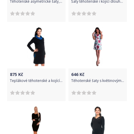
Těhotenské asymetrické šaty, kr. rukáv - sv. růžové, Velikosti těh. moda L/XL
Šaty těhotenské i kojící dlouhý rukáv - S KAPUCÍ černé - Bee MaaMaa velikost XXL
875
Kč
646
Kč
Teplákové těhotenské a kojící šaty dlouhý rukáv - ELINE černé - BeMaaMaa velikost S (36)
Těhotenské šaty s květinovým potiskem s mašlí - červené - vel. S - L (40)