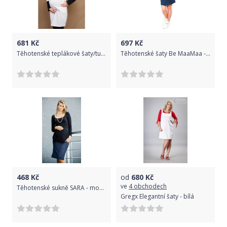
681
Kč
697
Kč
Těhotenské teplákové šaty/tunika EMMA dl. rukáv , Velikosti těh. moda S/M
Těhotenské šaty Be MaaMaa - ESTELLE - jeans - S/M
468
Kč
od
680
Kč
ve
4 obchodech
Těhotenské sukně SARA - modrá, Velikosti těh. moda L (40)
Gregx Elegantní šaty - bílá