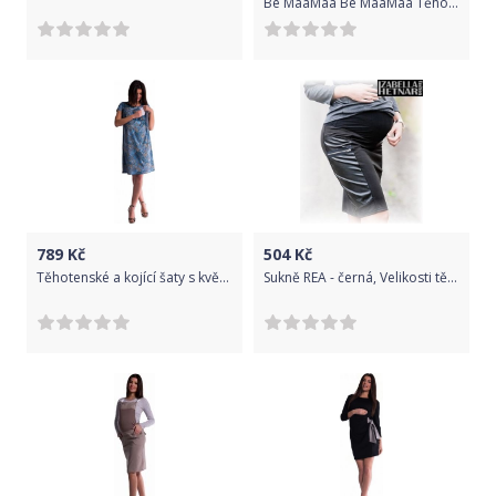
Be MaaMaa Be MaaMaa Těhotenské šaty s mašlí - černé
789
Kč
504
Kč
Těhotenské a kojící šaty s květinovým potiskem - tm. modré, Velikosti těh. moda L (40)
Sukně REA - černá, Velikosti těh. moda XL (42)