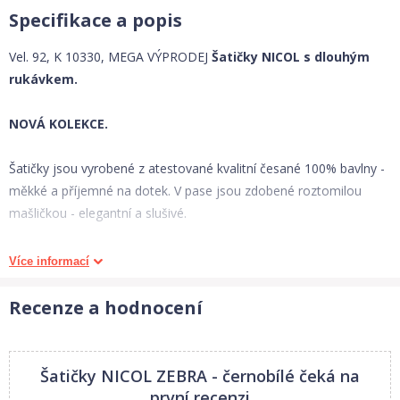
Specifikace a popis
Vel. 92, K 10330, MEGA VÝPRODEJ
Šatičky NICOL s dlouhým
rukávkem.
NOVÁ KOLEKCE.
Šatičky jsou vyrobené z atestované kvalitní česané 100% bavlny -
měkké a příjemné na dotek. V pase jsou zdobené roztomilou
mašličkou - elegantní a slušivé.
Detailní rozměry:
Více informací
Vel. 74
- hrudník 2 x 27 cm, délka 43 cm, rukáv od ramene 28 cm.
Vel. 80
- hrudník 2 x 28 cm, délka 45 cm, rukáv od ramene 30 cm.
Recenze a hodnocení
Vel. 86
- hrudník 2 x 29 cm, délka 48 cm, rukáv od ramene 32 cm.
Vel. 92
- hrudník 2 x 30 cm, délka 51 cm, rukáv od ramene 33 cm.
Vel. 98
- hrudník 2 x 32 cm, délka 53 cm, rukáv od ramene 34 cm.
Šatičky NICOL ZEBRA - černobílé
čeká na
Vel. 104
- hrudník 2 x 32,5 cm, délka 56 cm, rukáv od ramene 36
první recenzi