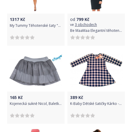
1317
Kč
od
799
Kč
ve
3 obchodech
My Tummy Těhotenské šaty "Kamila" stříbrné Velikost: S
Be MaaMaa Elegantní těhotenské a kojící šaty s výšivkou - černé, vel. S
165
Kč
389
Kč
Kojenecká sukně Nicol, Baletka - šedá, vel. 68
K-Baby Dětské šatičky Kárko - granát/sv. růžová, vel. 110