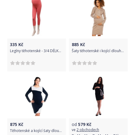
335
Kč
885
Kč
Legíny těhotenské - 3/4 DÉLKA korálové velikost M/L
Šaty těhotenské i kojící dlouhý rukáv - S KAPUCÍ cappuccino - Bee MaaMaa velikost XL
875
Kč
od
579
Kč
ve
2 obchodech
Těhotenské a kojící šaty dlouhý rukáv - JANE granátové - BeMaaMaa velikost XS (32-34)