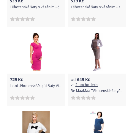
539
Kč
539
Kč
Těhotenské šaty s vázáním - červené, Velikosti těh. moda XL (42)
Těhotenské šaty s vázáním - amarant, Velikosti těh. moda XXL (44)
729
Kč
od
649
Kč
ve
2 obchodech
Letní těhotenské/kojící šaty Violet - tmavě růžová, Velikosti těh. moda S (36)
Be MaaMaa Těhotenské šaty/sukně s láclem - cappucino - XL