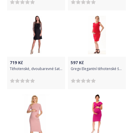
719
Kč
597
Kč
Těhotenské, dvoubarevné šaty s 3/4 rukávem - černé, Velikosti těh. moda L (40)
Gregx Elegantní těhotenské šaty bez rukávů - červené, Velikosti těh. moda XS/S