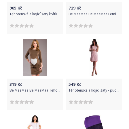
965
Kč
729
Kč
Těhotenské a kojící šaty krátký rukáv - HLADKÉ pudrové - BeMaaMaa velikost S/M
Be MaaMaa Be MaaMaa Letní těhotenské a kojící šaty Darla - tm.růžové
319
Kč
549
Kč
Be MaaMaa Be MaaMaa Těhotenské šaty, tunika SRDCE - cappuccino, hnědá
Těhotenské a kojící šaty - pudrově růžové, Velikosti těh. moda S (36)