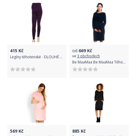
415
Kč
od
669
Kč
ve
3 obchodech
Legíny těhotenské - DLOUHÉ fialové velikost XXXL
Be MaaMaa Be MaaMaa Těhotenské/kojící šaty s volánkem, dlouhý rukáv - granátové, vel. L
569
Kč
885
Kč