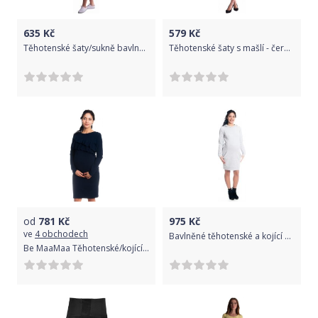
635
Kč
579
Kč
Těhotenské šaty/sukně bavlna - S LACLEM cappuccino velikost M
Těhotenské šaty s mašlí - černé, Velikosti těh. moda XS (32-34)
od
781
Kč
975
Kč
ve
4 obchodech
Bavlněné těhotenské a kojící šaty s kapucí dlouhý rukáv - ANAIS světle šedé - BeMaaMaa velikost M (38)
Be MaaMaa Těhotenské/kojící šaty s volánkem, dlouhý rukáv - granátové