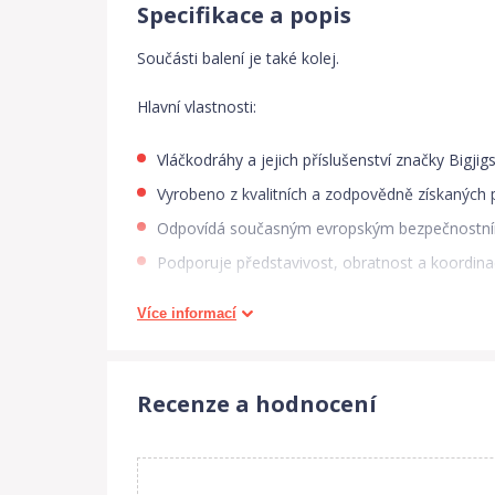
Specifikace a popis
Součásti balení je také kolej.
Hlavní vlastnosti:
Vláčkodráhy a jejich příslušenství značky Bigj
Vyrobeno z kvalitních a zodpovědně získaných p
Odpovídá současným evropským bezpečnostn
Podporuje představivost, obratnost a koordinac
Více informací
Anglická značka Bigjigs Toys byla založena roku 
domku, své výrobky prodávali na trhu. Spokojení z
poštou a prodej přes katalog. Spokojenost a věhla
Recenze a hodnocení
východ. Nové značky kvalitních a nápaditých hraček 
Dnes Bigjigs Toys hračky zůstávájí ve vlastnictví 
Velké Británii a západní Evropě podpořená loajál
vyrobené jak tamtéž, tak i ve východní Evropě a 