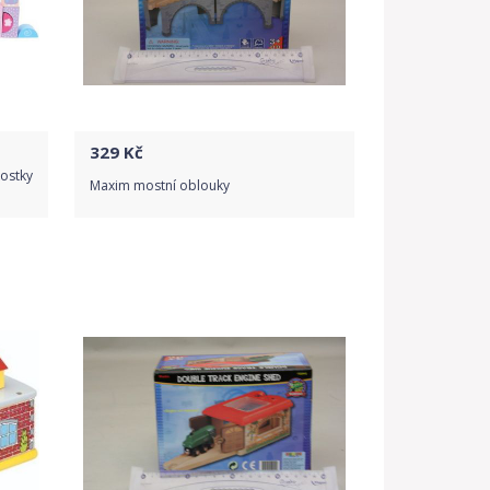
329
Kč
kostky
Maxim mostní oblouky
Do obchodu
Detail produktu