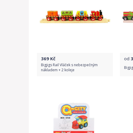
369
Kč
od
Bigjigs Rail Vláček s nebezpečným
Bigji
nákladem + 2 koleje
Do obchodu
Detail produktu