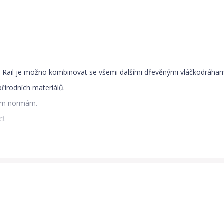
igs Rail je možno kombinovat se všemi dalšími dřevěnými vláčkodráham
řírodních materiálů.
ím normám.
i.
1985 a zpočátku se zabývala výrobou pouze dřevěných puzzlí. Majitel
ákazníci výrobce motivovali k mnoha dalším nápadům a rozšíření nabíd
s značky rostla, takže následoval velkoobchodní prodej a pro udržení
si v Anglii všimly další velké prodejní firmy.
rodiny s obrovskými sklady v jiho-východní Anglii. Společnost i nadál
ním, oddaným a tvrdě pracujícím týmem zaměstnanců. Veškeré dřevěné 
jihovýchodní Asii. Kvalita hraček značky Bigjigs Toys je testována a