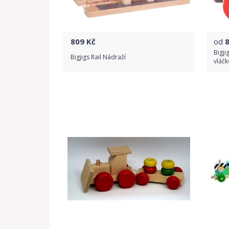
809
Kč
od
Bigji
Bigjigs Rail Nádraží
vláčk
Do obchodu
Detail produktu