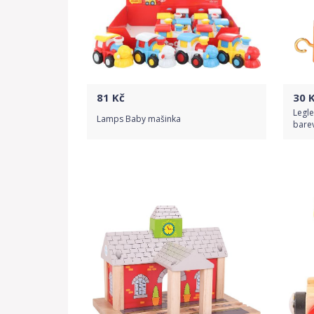
81
Kč
30
K
Legle
Lamps Baby mašinka
barev
Do obchodu
Detail produktu