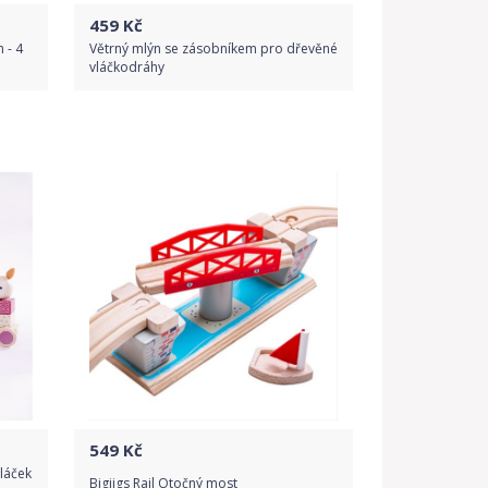
459
Kč
 - 4
Větrný mlýn se zásobníkem pro dřevěné
vláčkodráhy
Do obchodu
Detail produktu
549
Kč
vláček
Bigjigs Rail Otočný most