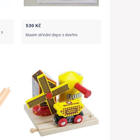
530
Kč
 s
Maxim střední depo s dveřmi
Do obchodu
Detail produktu