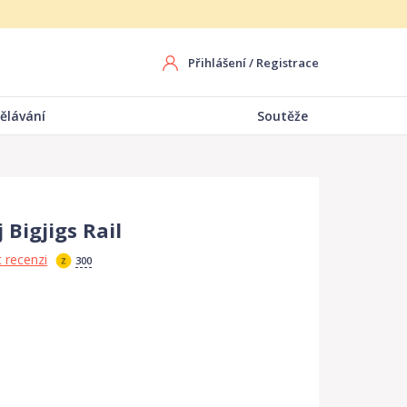
Přihlášení
/
Registrace
ělávání
Soutěže
 Bigjigs Rail
 recenzi
300