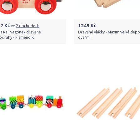
87
Kč
1249
Kč
ve
2 obchodech
gs Rail vagónek dřevěné
Dřevěné vláčky - Maxim velké depo
odráhy - Písmeno K
dveřmi
Porovnat ceny
Do obchodu
Detail produktu