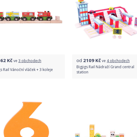
362
Kč
od
2109
Kč
ve
3 obchodech
ve
4 obchodech
Bigjigs Rail Nádraží Grand central
gs Rail Vánoční vláček + 3 koleje
station
Porovnat ceny
Porovnat ceny