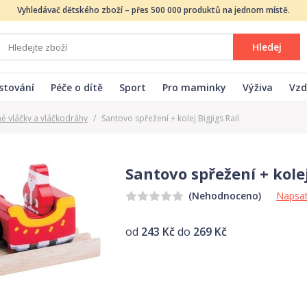
Vyhledávač dětského zboží – přes 500 000 produktů na jednom místě.
Hledej
stování
Péče o dítě
Sport
Pro maminky
Výživa
Vzd
é vláčky a vláčkodráhy
/
Santovo spřežení + kolej Bigjigs Rail
Santovo spřežení + kolej
Napsat
(Nehodnoceno)
od
243 Kč
do
269 Kč