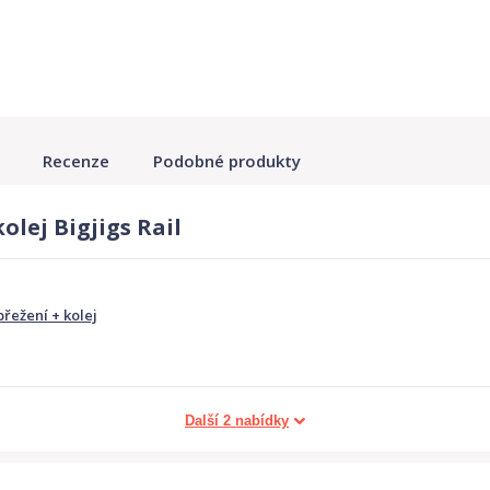
Recenze
Podobné produkty
olej Bigjigs Rail
přežení + kolej
Další 2 nabídky