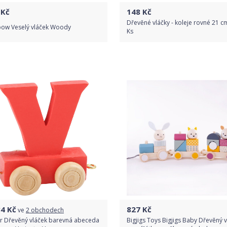
Kč
148
Kč
Dřevěné vláčky - koleje rovné 21 cm
bow Veselý vláček Woody
Ks
Do obchodu
Do obchodu
Detail produktu
Detail produktu
34
Kč
827
Kč
ve
2 obchodech
er Dřevěný vláček barevná abeceda
Bigjigs Toys Bigjigs Baby Dřevěný 