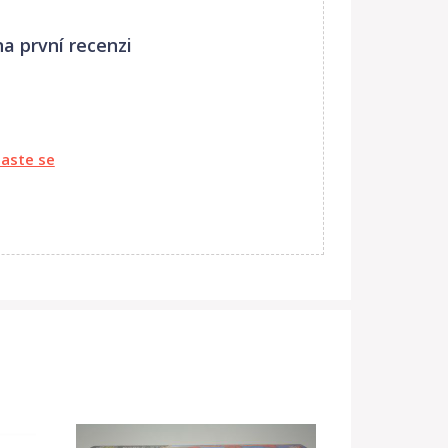
a první recenzi
laste se