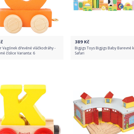
č
389
Kč
r Vagónek dřevěné vláčkodráhy -
Bigjigs Toys Bigjigs Baby Barevné 
né číslice Varianta: 6
Safari
Do obchodu
Do obchodu
Detail produktu
Detail produktu