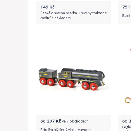
149
Kč
751
Česká dřevěná hračka Dřevěný traktor s
Rain
radlicí a nákladem
Do obchodu
Detail produktu
od
297
Kč
od
ve
7 obchodech
Legl
Brio Rychlý šedý vlak s vagonem