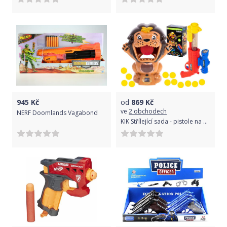
945
Kč
od
869
Kč
ve
2 obchodech
NERF Doomlands Vagabond
KIK Střílející sada - pistole na pěnové míčky s terčem ve tvaru lva