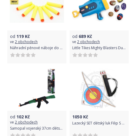
od
119
Kč
od
689
Kč
ve
2 obchodech
ve
2 obchodech
Náhradní pěnové náboje do pistole 36ks s přísavkami 4 barvy v krabičce 8x7x8cm
Little Tikes Mighty Blasters Duo pistole
od
102
Kč
1050
Kč
ve
2 obchodech
Lazecký SET dětský luk Filip S Uni 38” (97 cm)
Samopal vojenský 37cm dětská zbraň plastová na setrvačník