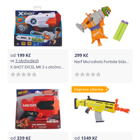
od
199
Kč
299
Kč
ve
3 obchodech
Nerf Microshots Fortnite blástr RL
X-SHOT EXCEL MK 3 s otočnou hlavní a 8 náboji
Doprava zdarma
od
339
Kč
od
1349
Kč