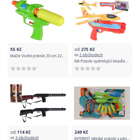
55
Kč
od
275
Kč
ve
2 obchodech
MaDe Vodní pistole 20 cm 22cm
KIK Pistole vystřelující letadla červeno-oranžová
od
114
Kč
249
Kč
ve
3 obchodech
INTEREST dětské pistole s pěnovými náboji Soft Gun