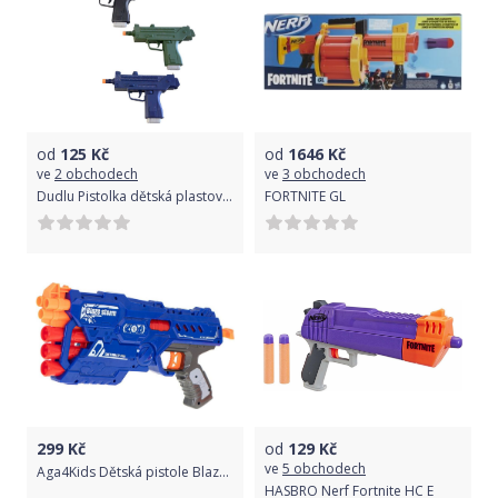
od
125
Kč
od
1646
Kč
ve
2 obchodech
ve
3 obchodech
Dudlu Pistolka dětská plastová 24cm revolver na baterie Zvuk 3 barvy
FORTNITE GL
299
Kč
od
129
Kč
ve
5 obchodech
Aga4Kids Dětská pistole Blazem Storm + 10 nábojů
HASBRO Nerf Fortnite HC E