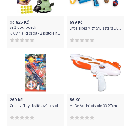
od
825
Kč
689
Kč
ve
2 obchodech
Little Tikes Mighty Blasters Duo pistole
KIK Střílející sada - 2 pistole na pěnové míčky s terčem ve tvaru dinosaura
260
Kč
86
Kč
CreativeToys Kuličková pistole Hrdina 40cm
MaDe Vodní pistole 33 27cm