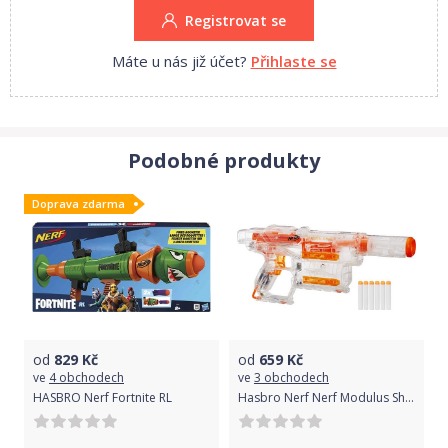
Registrovat se
Máte u nás již účet?
Přihlaste se
Podobné produkty
Doprava zdarma
od
829
Kč
od
659
Kč
ve
4 obchodech
ve
3 obchodech
HASBRO Nerf Fortnite RL
Hasbro Nerf Nerf Modulus Shadow ICS 6