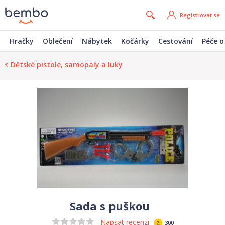
Registrovat se
Hračky
Oblečení
Nábytek
Kočárky
Cestování
Péče o
Dětské pistole, samopaly a luky
Sada s puškou
Napsat recenzi
300