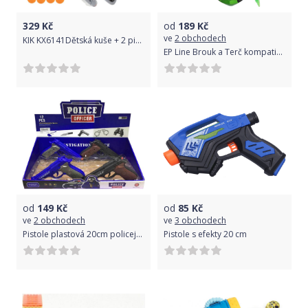
329
Kč
od
189
Kč
ve
2 obchodech
KIK KX6141Dětská kuše + 2 pistole a 12 pěnových nábojů
EP Line Brouk a Terč kompatibilní s lasery
od
149
Kč
od
85
Kč
ve
2 obchodech
ve
3 obchodech
Pistole plastová 20cm policejní revolver na baterie Zvuk 2 barvy
Pistole s efekty 20 cm