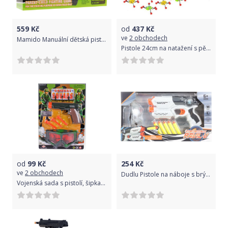
559
Kč
od
437
Kč
ve
2 obchodech
Mamido Manuální dětská pistole Blaze Storm žlutá
Pistole 24cm na natažení s pěnovými náboji 6ks a hmyzem jako terč v kufříku
od
99
Kč
254
Kč
ve
2 obchodech
Dudlu Pistole na náboje s brýlemi
Vojenská sada s pistolí, šipkami a krytem na oči