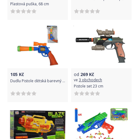
Plastová puška, 68 cm
105
Kč
od
269
Kč
ve
3 obchodech
Dudlu Pistole dětská barevný kolt se zaměřovačem plast na baterie Světlo Zvuk
Pistole set 23 cm