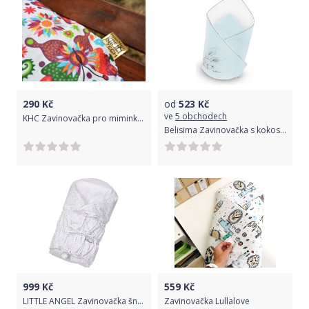
290
Kč
od
523
Kč
ve
5 obchodech
KHC Zavinovačka pro miminko Dečka Motýlci 75x75 cm
Belisima Zavinovačka s kokosovou vložkou - Zajíček - modrá
999
Kč
559
Kč
LITTLE ANGEL Zavinovačka šněrovací pevná záda ANGEL - Outlast® 77x77cm bílá-stříbrná hvězda
Zavinovačka Lullalove