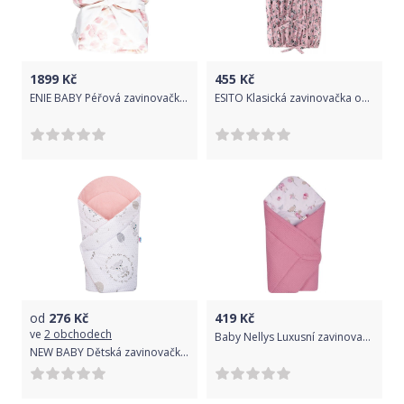
1899
Kč
455
Kč
ENIE BABY Péřová zavinovačka SATINE pink leaves 80x80 cm
ESITO Klasická zavinovačka obdelníková Panda, Barva růžová, Velikost 112 x 38 cm
od
276
Kč
419
Kč
ve
2 obchodech
Baby Nellys Luxusní zavinovačka vaflová, Liška a zajíc, růžová
NEW BABY Dětská zavinovačka Srnka šedo-růžová 100% bavlna 75x75 cm