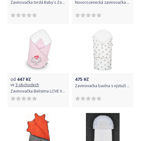
Zavinovačka tvrdá Baby´s Zone Kangaroo Krémová
Novorozenecká zavinovačka Velvet prošívaná - modrá
od
447
Kč
475
Kč
ve
3 obchodech
Zavinovačka bavlna s výztuží - HVĚZDIČKY šedé na bílém - NewBaby
Zavinovačka Belisima LOVE Varianta: růžová