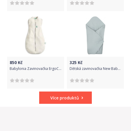
850
Kč
325
Kč
Babylonia Zavinovačka ErgoCocoon 0,2tog - Grey Marle 6-12m
Dětská zavinovačka New Baby Dominik zelená, Zelená
Více produktů