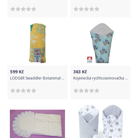
599
Kč
363
Kč
LODGER Swaddler Botanimal Spring
Kojenecká rychlozavinovačka Dětský svět boy