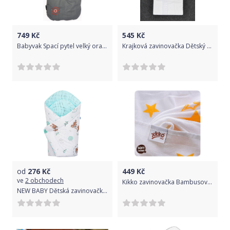
749
Kč
545
Kč
Babyvak Spací pytel velký oranžová/šedá
Krajková zavinovačka Dětský svět obdélníková s krajkou Cordoba
od
276
Kč
449
Kč
ve
2 obchodech
Kikko zavinovačka Bambusová linie kolekce Stars 120x120 cm 1 ks Lemon Stars 2015
NEW BABY Dětská zavinovačka Srnka mátová 100% bavlna 75x75 cm