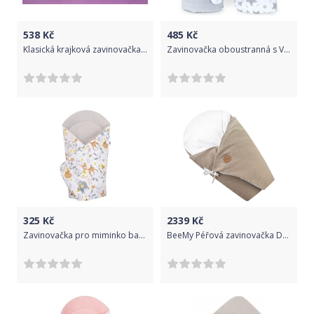
538
Kč
485
Kč
Klasická krajková zavinovačka Dětský svět Romanka
Zavinovačka oboustranná s Velvet - STARMIX hvězdy černé na bílém - BabyNellys
325
Kč
2339
Kč
Zavinovačka pro miminko bavlna - KOLOUŠEK na bílém se šedou - NewBaby
BeeMy Péřová zavinovačka DELUXE LIGHT GREY MAXI