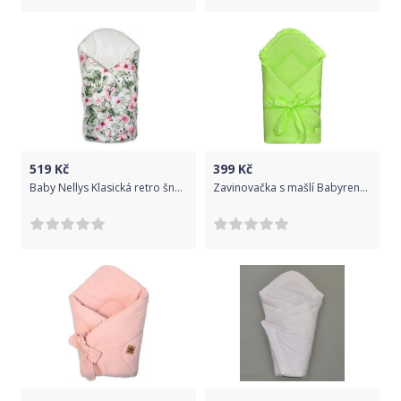
519
Kč
399
Kč
Baby Nellys Klasická retro šněrovací zavinovačka Flowers - bílá
Zavinovačka s mašlí Babyrenka Basic Pistacia