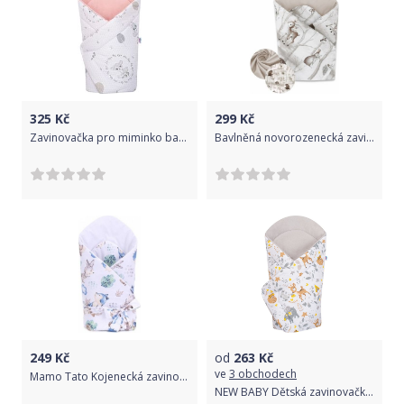
325
Kč
299
Kč
Zavinovačka pro miminko bavlna - SRNKA šedá s růžovou - NewBaby
Bavlněná novorozenecká zavinovačka, Medvěd a kamarádi - šedá, béžová
249
Kč
od
263
Kč
ve
3 obchodech
Mamo Tato Kojenecká zavinovačka na zavazování, Ježek a Srnka - bílá
NEW BABY Dětská zavinovačka Koloušek šedá 100% bavlna 75x75 cm