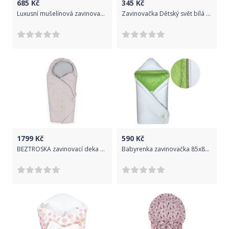
685
Kč
345
Kč
Luxusní mušelínová zavinovačka - ZAVAZOVACÍ MAŠLE meruňková - BabyNellys
Zavinovačka Dětský svět bílá se žirafou
1799
Kč
590
Kč
BEZTROSKA zavinovací deka do autosedačky PINK DOTS
Babyrenka zavinovačka 85x85 s kapucí Polar bílá Zelená