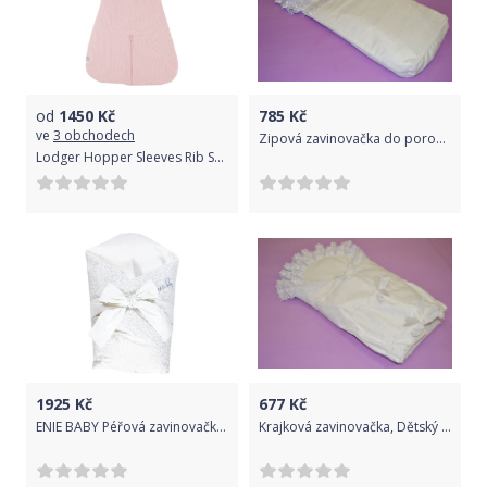
od
1450
Kč
785
Kč
ve
3 obchodech
Zipová zavinovačka do porodnice s krajkou, Dětský svět, Beata
Lodger Hopper Sleeves Rib Sensitive 68/80
1925
Kč
677
Kč
ENIE BABY Péřová zavinovačka SATINE grey leaves 100x100 cm
Krajková zavinovačka, Dětský svět, čtvercová s madeirou, Claudia