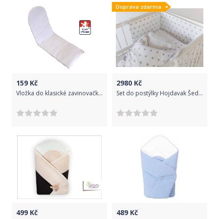
Doprava zdarma
159
Kč
2980
Kč
Vložka do klasické zavinovačky, Dětský svět, obdélniková 35x118cm
Set do postýlky Hojdavak Šedé Hvězdy 2020
499
Kč
489
Kč