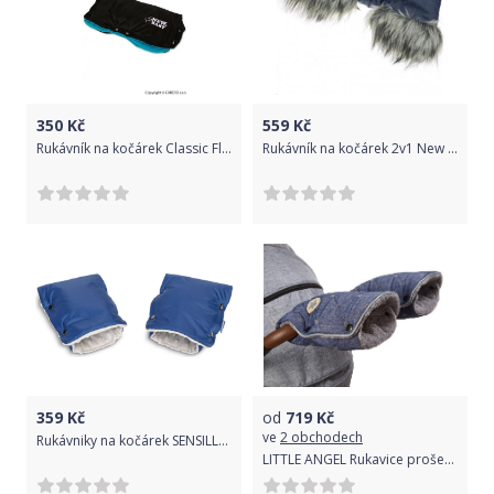
350
Kč
559
Kč
Rukávník na kočárek Classic Fleece black/blue, Modrá
Rukávník na kočárek 2v1 New Baby s kožešinkou blue, Modrá
359
Kč
od
719
Kč
ve
2 obchodech
Rukávniky na kočárek SENSILLO - 2ks, barva modré
LITTLE ANGEL Rukavice prošev MAZLÍK pár modrý melír/šedá