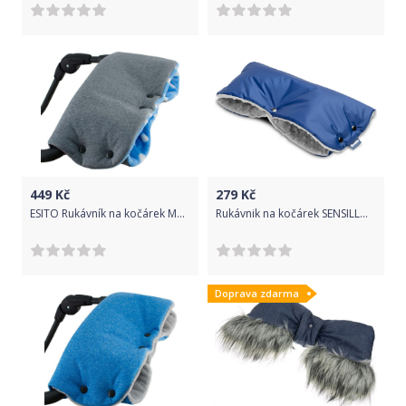
449
Kč
279
Kč
ESITO Rukávník na kočárek Magna softshell, Barva puntík modrá, Velikost 45 x 53 cm
Rukávnik na kočárek SENSILLO, na obe ruky, barva modrá
Doprava zdarma