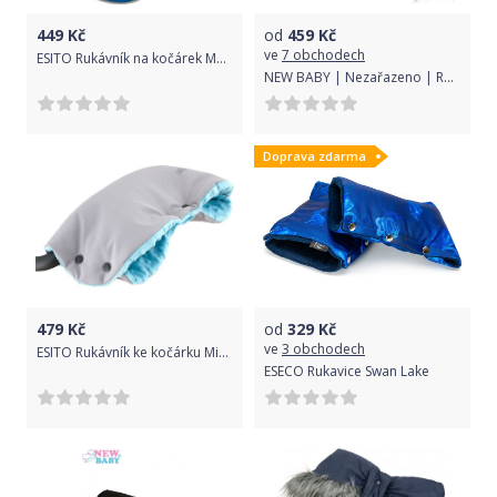
449
Kč
od
459
Kč
ve
7 obchodech
ESITO Rukávník na kočárek Magna softshell, Barva melír tyrkysový, Velikost 45 x 53 cm
NEW BABY | Nezařazeno | Rukávník na kočárek 2v1 New Baby s kožešinkou blue | Modrá |
Doprava zdarma
479
Kč
od
329
Kč
ve
3 obchodech
ESITO Rukávník ke kočárku Minky softshell, Barva šedá / modrá, Velikost 45 x 53 cm
ESECO Rukavice Swan Lake