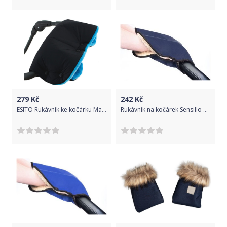
279
Kč
242
Kč
ESITO Rukávník ke kočárku Magna, Barva černá / tyrkysová, Velikost 45 x 53 cm
Rukávník na kočárek Sensillo 45x40 navy, Modrá