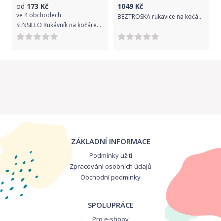
od
173
Kč
1049
Kč
ve
4 obchodech
BEZTROSKA rukavice na kočárek s kožešinou navy
SENSILLO Rukávník na kočárek Sensillo 40x45 blue
ZÁKLADNÍ INFORMACE
Podmínky užití
Zpracování osobních údajů
Obchodní podmínky
SPOLUPRÁCE
Pro e-shopy