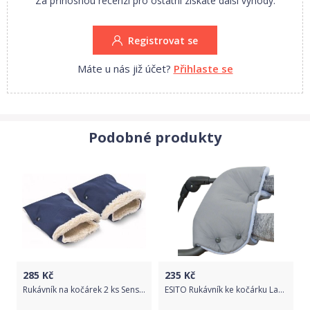
Za přínosnou recenzi pro ostatní získáte další výhody.
Registrovat se
Máte u nás již účet?
Přihlaste se
Podobné produkty
285
Kč
235
Kč
Rukávník na kočárek 2 ks Sensillo 45x21 navy, Modrá
ESITO Rukávník ke kočárku Lara, Barva šedá / modrá