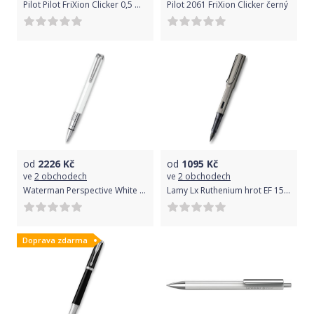
Pilot Pilot FriXion Clicker 0,5 mm - zelená
Pilot 2061 FriXion Clicker černý
od
2226
Kč
od
1095
Kč
ve
2 obchodech
ve
2 obchodech
Waterman Perspective White CT kuličková tužka 1507/2094460
Lamy Lx Ruthenium hrot EF 1506/0571493
Doprava zdarma