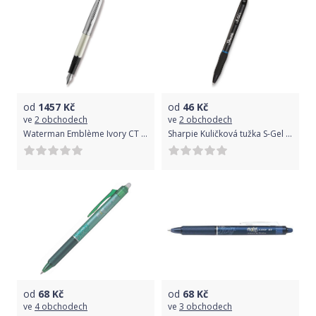
od
1457
Kč
od
46
Kč
ve
2 obchodech
ve
2 obchodech
Waterman Emblème Ivory CT hrot M 1507/1210328
Sharpie Kuličková tužka S-Gel modrá 136600
od
68
Kč
od
68
Kč
ve
4 obchodech
ve
3 obchodech