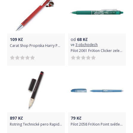
109
Kč
od
68
Kč
ve
3 obchodech
Carat Shop Propiska Harry Potter, Chibi HPP0082
Pilot 2061 FriXion Clicker zelený
897
Kč
79
Kč
Rotring Technické pero Rapidograph 0,25 mm 1520/1550250
Pilot 2058 FriXion Point světle modrý