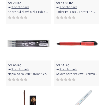
od
70
Kč
od
1166
Kč
ve
2 obchodech
ve
2 obchodech
Adore Kuličková tužka Tubla 3013 modrá
Parker IM Black CT hrot F 1502/3131644
od
46
Kč
od
51
Kč
ve
3 obchodech
ve
2 obchodech
Náplň do rolleru "Frixion", černá, 0,35mm, vymazatelná, PILOT, bal. 3 ks
Gelové pero "Palette", červená, 0,4 mm, stiskací mechanismus, STABILO