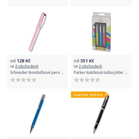
od
128
Kč
od
351
Kč
ve
2 obchodech
ve
2 obchodech
Schneider Bombičkové pero Ceod Colour pastelově růžová 168709
Parker Kuličková tužka Jotter Originals PopArt Trio žlutá, modrá, růžová 3 ks 1502/1641359
Doprava zdarma