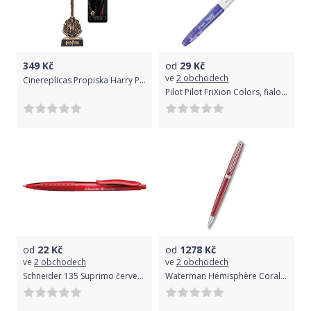
349
Kč
od
29
Kč
ve
2 obchodech
Cinereplicas Propiska Harry Potter - Hermiona Grangerová CR5401
Pilot Pilot FriXion Colors, fialová
od
22
Kč
od
1278
Kč
ve
2 obchodech
ve
2 obchodech
Schneider 135 Suprimo červená
Waterman Hémisphère Coral Pink kuličková tužka 1507/2943205