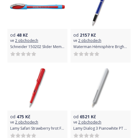
od
48
Kč
od
2157
Kč
ve
2 obchodech
ve
2 obchodech
Schneider 150202 Slider Memo XB
Waterman Hémisphère Bright Blue roller 1507/4942969
od
475
Kč
od
6521
Kč
ve
2 obchodech
ve
2 obchodech
Lamy Safari Strawberry hrot F 1506/0206366
Lamy Dialog 3 Pianowhite PT hrot EF 1506/0747875