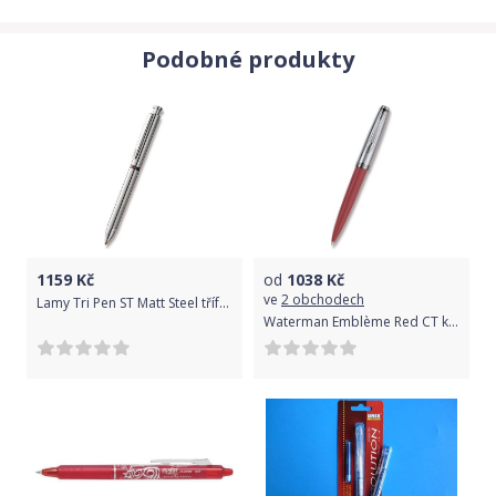
Podobné produkty
1159
Kč
od
1038
Kč
ve
2 obchodech
Lamy Tri Pen ST Matt Steel třífunčkní tužka
Waterman Emblème Red CT kuličková tužka 1507/2410326