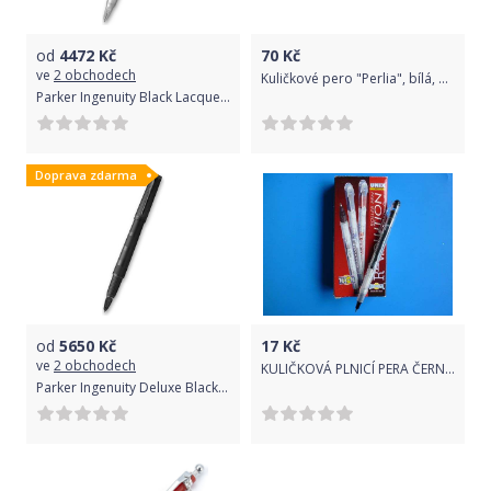
od
4472
Kč
70
Kč
ve
2 obchodech
Kuličkové pero "Perlia", bílá, 0,5 mm, stiskací mechanismus, modrý inkoust, SCHNEIDER
Parker Ingenuity Black Lacquer CT hrot M 1502/6531467
Doprava zdarma
od
5650
Kč
17
Kč
ve
2 obchodech
KULIČKOVÁ PLNICÍ PERA ČERNÁ V SADĚ 12 KS
Parker Ingenuity Deluxe Black PVD hrot M 1502/6572066