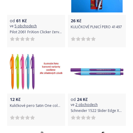
od
61
Kč
26
Kč
ve
5 obchodech
KULIČKOVÉ PLNICÍ PERO 41497
Pilot 2061 FriXion Clicker červený
12
Kč
od
24
Kč
ve
2 obchodech
Kuličkové pero Satin One color mix
Schneider 1522 Slider Edge XB fialový