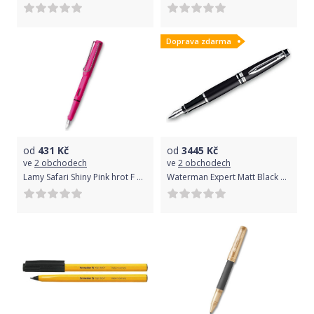
Doprava zdarma
od
431
Kč
od
3445
Kč
ve
2 obchodech
ve
2 obchodech
Lamy Safari Shiny Pink hrot F 1506/0131584
Waterman Expert Matt Black CT hrot M 1507/1951860