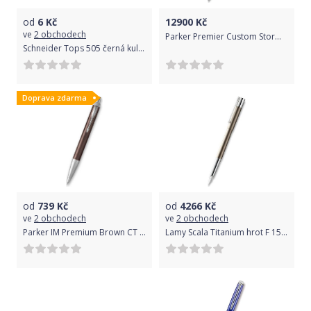
od
6
Kč
12900
Kč
ve
2 obchodech
Parker Premier Custom Storm Grey GT roller 1502/7431438
Schneider Tops 505 černá kuličková tužka
Doprava zdarma
od
739
Kč
od
4266
Kč
ve
2 obchodech
ve
2 obchodech
Parker IM Premium Brown CT kuličková tužka 1502/3231679
Lamy Scala Titanium hrot F 1506/0785750