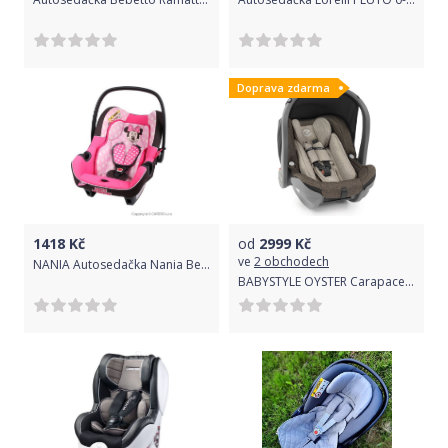
Doprava zdarma
1418
Kč
od
2999
Kč
ve
2 obchodech
NANIA Autosedačka Nania Beone Lx Minnie 2016
BABYSTYLE OYSTER Carapace autosedačka Infant i-Size (0-13kg) – Truffle