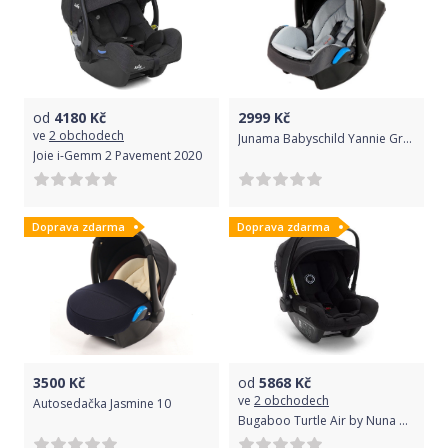
od
4180
Kč
2999
Kč
ve
2 obchodech
Junama Babyschild Yannie Graphite 2019
Joie i-Gemm 2 Pavement 2020
Doprava zdarma
Doprava zdarma
3500
Kč
od
5868
Kč
ve
2 obchodech
Autosedačka Jasmine 10
Bugaboo Turtle Air by Nuna Black 2020