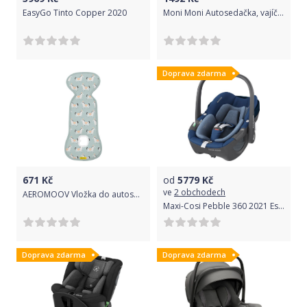
EasyGo Tinto Copper 2020
Moni Moni Autosedačka, vajíčko Veyron 0-13 kg - béžová
Doprava zdarma
671
Kč
od
5779
Kč
ve
2 obchodech
AEROMOOV Vložka do autosedačky Circus Horse 0-13kg Limited
Maxi-Cosi Pebble 360 2021 Essential Blue
Doprava zdarma
Doprava zdarma