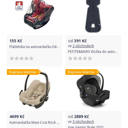
155
Kč
od
391
Kč
ve
2 obchodech
Pláštěnka na autosedačku Dětský svět
PETITE&MARS Vložka do autosedačky 3D Aero tm.šedá 0-13 kg
Doprava zdarma
Doprava zdarma
4699
Kč
od
2889
Kč
ve
3 obchodech
Autosedačka Maxi-Cosi Rock Nomad Sand 2019
Joie Gemm Shale 2021