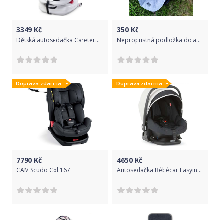
3349
Kč
350
Kč
Dětská autosedačka Caretero Defender Plus Isofix 2016 Graphite 0-18kg
Nepropustná podložka do autosedačky Rollersy Grey
Doprava zdarma
Doprava zdarma
7790
Kč
4650
Kč
CAM Scudo Col.167
Autosedačka Bébécar Easymaxi ELs. se stříškou a nánožníkem M637 2017