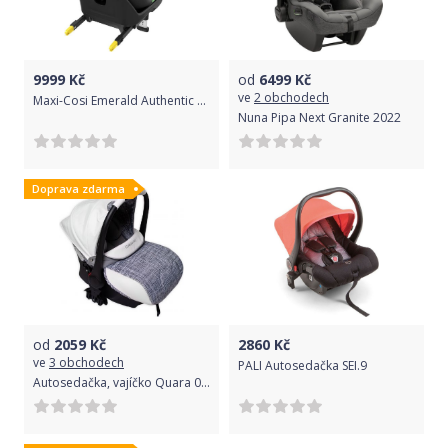
9999
Kč
od
6499
Kč
ve
2 obchodech
Maxi-Cosi Emerald Authentic Black 2020
Nuna Pipa Next Granite 2022
Doprava zdarma
od
2059
Kč
2860
Kč
ve
3 obchodech
PALI Autosedačka SEI.9
Autosedačka, vajíčko Quara 0-10 kg - Len Print Eco