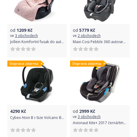
od
1209
Kč
od
5779
Kč
ve
3 obchodech
ve
2 obchodech
Jollein Komfortní fusak do autos. River knit pale pink
Maxi-Cosi Pebble 360 autosedačka Essential Graphite
Doprava zdarma
Doprava zdarma
4290
Kč
od
2999
Kč
ve
3 obchodech
Cybex Aton B i-Size Volcano Black 2020
Avionaut Kite+ 2017 černá/tmavě šedá