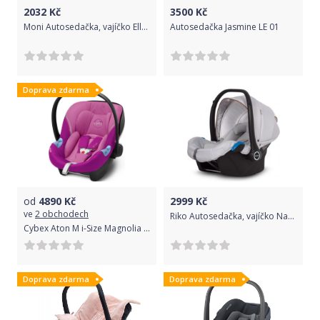
2032
Kč
3500
Kč
Moni Autosedačka, vajíčko Ellada 0-13 kg - béžová
Autosedačka Jasmine LE 01
Doprava zdarma
od
4890
Kč
2999
Kč
ve
2 obchodech
Riko Autosedačka, vajíčko Naturo 2018, 0-10kg - grey fox
Cybex Aton M i-Size Magnolia Pink 2020
Doprava zdarma
Doprava zdarma