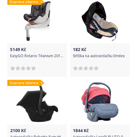
Doprava zdarma
5149
Kč
182
Kč
EasyGO Rotario Titanium 2018 šedá
Stříška na autosedačku Emitex
Doprava zdarma
2100
Kč
1844
Kč
Autosedačka Bebetto Ramatti Black 2019
Autosedačka Lorelli PLUTO 0-13 KG BLACK&,RED