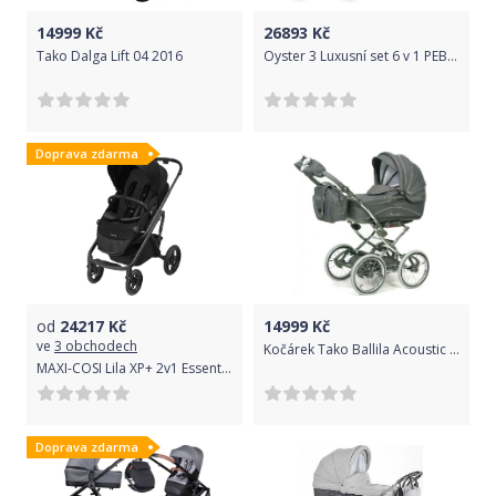
14999
Kč
26893
Kč
Tako Dalga Lift 04 2016
Oyster 3 Luxusní set 6 v 1 PEBBLE (MIRROR rám) kočár + hl.korba + autosedačka + adaptéry + fusak + taška
Doprava zdarma
od
24217
Kč
14999
Kč
ve
3 obchodech
Kočárek Tako Ballila Acoustic Tmavě šedá 2016
MAXI-COSI Lila XP+ 2v1 Essential Black
Doprava zdarma