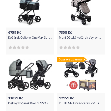
6759
Kč
7358
Kč
Kočárek Colibro OneMax 3v1, Sky - sv. modrá
Moni Dětský kočárek Veyron 2v1 - sv.šedý
Doprava zdarma
13029
Kč
12151
Kč
Dětský kočárek Riko SENSO 2v1- Lagoon 2022
PETITE&MARS Kočárek 2v1 Trails Ultimate Grey + PETITE&MARS Postýlka Koot - Lion Yellow ZDARMA