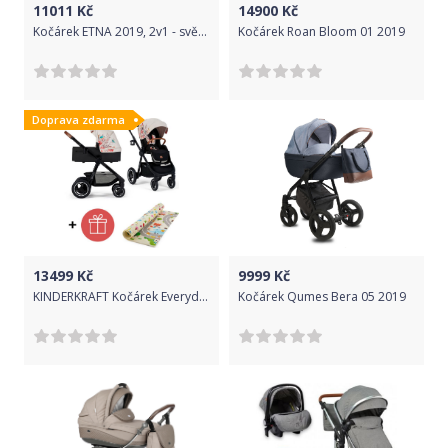
11011
Kč
14900
Kč
Kočárek ETNA 2019, 2v1 - světle šedý
Kočárek Roan Bloom 01 2019
Doprava zdarma
13499
Kč
9999
Kč
KINDERKRAFT Kočárek Everyday 2v1 Bird + PETITE&MARS Podložka na hraní Joy Max Walk ZDARMA
Kočárek Qumes Bera 05 2019