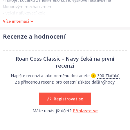
- rukojeť kočárku z měkké eko kůže, výškově nastavitelná
kloubovým mechanizmem
- velká nafukovací kola
- centrální brzda zajišťuje pohodlné zabrždění
Více informací
- jednoduchý systém „Click” - rychlé nacvaknutí hluboké vaničky,
sportovní verze nebo autosedačky
Recenze a hodnocení
Hluboký kočárek
Roan Coss Classic - Navy
čeká na první
- velká a pohodlná hluboká vanička, čtyřstupňová regulace
recenzi
zádové opěrky pro miminko
- vnitřní výstelka vaničky vyrobena z měkké bavlny, splňuje
Napište recenzi a jako odměnu dostanete
300 Zlaťáků
nejvyšší bezpečnostní standardy
Za přínosnou recenzi pro ostatní získáte další výhody.
- matrace vyrobena z oblíbeného kokosového vlákna, zajišťující
dokonalou cirkulaci vzduchu
- boudička s ventilačním okénkem a s integrovanou sluneční
Registrovat se
clonou
- nánožník s ventilací (novinka mezi kočárky)
Máte u nás již účet?
Přihlaste se
- praktická taška na rukojeť kočárku
- vysoce kvalitní, atestované látky