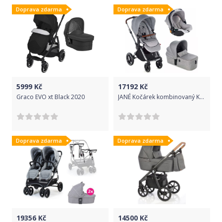
Doprava zdarma
Doprava zdarma
5999
Kč
17192
Kč
Graco EVO xt Black 2020
JANÉ Kočárek kombinovaný Kawai + Micro + Koos i-size R1 Dim Grey
Doprava zdarma
Doprava zdarma
19356
Kč
14500
Kč