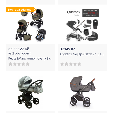
Doprava zdarma
od
11127
Kč
32149
Kč
ve
2 obchodech
Oyster 3 Nejlepší set 8 v 1 CAVIAR (MIRROR rám) kočár + hl.korba + autosedačka + adaptéry + fusak + taška + isofix báze + držák na nápoje
Petite&Mars kombinovaný 3v1 Grand II Black Olive 2022