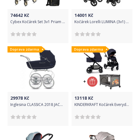
V ceně kočárku je bonusová výbava:
74642
Kč
14001
Kč
Cybex Kočárek Set 3v1 Priam Jeremy Scott Wings 2020 + Lux Seat + + Cloud Z I-Size + Taška
Kočárek Lorelli LUMINA (3v1) + Nánožník + Taška na kočárek DARK BLUE
- deka do kočárku
- moskytiéra
- pláštěnka
Doprava zdarma
Doprava zdarma
Technická data kočárku Roan Coss Classic
hmotnost konstrukce: 9,4 kg
hmotnost hluboké vaničky: 4,9 kg
hmotnost sportovní nástavby: 5,6 kg
vnitřní rozměr korby (v x š x d): 21 x 36 x 83 cm
29978
Kč
13118
Kč
sportovní nástavba: šíře sedáku 28 cm, hloubka sedáku 26 cm,
Inglesina CLASSICA 2018 JACQUARD BLUE
KINDERKRAFT Kočárek Everyday 2v1 Denim + PETITE&MARS Postýlka cestovní Koot - Lion Grey ZDARMA
výška opěradla 50 cm, délka opěrky nohou 19 cm