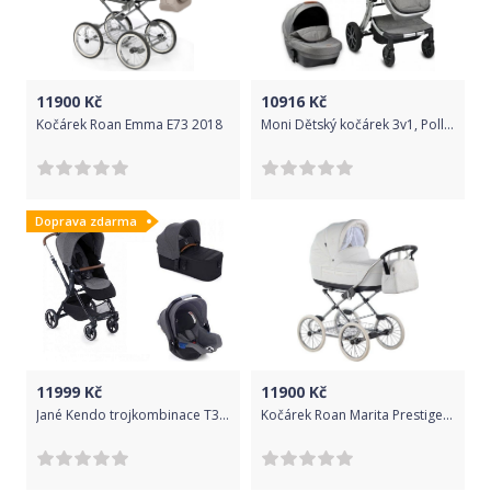
11900
Kč
10916
Kč
Kočárek Roan Emma E73 2018
Moni Dětský kočárek 3v1, Polly - šedý
Doprava zdarma
11999
Kč
11900
Kč
Jané Kendo trojkombinace T34 Jet Black
Kočárek Roan Marita Prestige S-150 2018