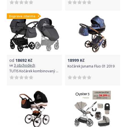
Doprava zdarma
od
18692
Kč
18999
Kč
ve
3 obchodech
Kočárek Junama Fluo 01 2019
TUTIS Kočárek kombinovaný Viva4 2v1 Persicape