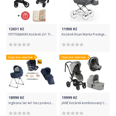
12031
Kč
11900
Kč
PETITE&MARS Kočárek 2v1 Trails Ultimate Grey + PETITE&MARS Podložka na hraní Joy City ZDARMA
Kočárek Roan Marita Prestige P-211 2017
Doprava zdarma
Doprava zdarma
18990
Kč
19999
Kč
Inglesina Set 4v1 bez podvozku Aptica Darwin Portland Blue 2021
JANÉ Kočárek kombinovaný Crosswalk R+ Micro + Koos i-size R1 Dim grey