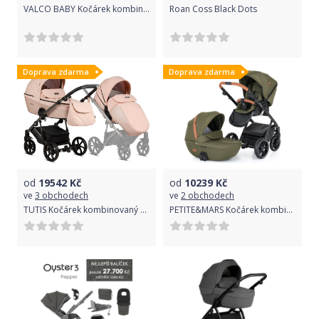
VALCO BABY Kočárek kombinovaný Snap Ultra Duo Tailor Made Grey Marle
Roan Coss Black Dots
Doprava zdarma
Doprava zdarma
od
19542
Kč
od
10239
Kč
ve
3 obchodech
ve
2 obchodech
TUTIS Kočárek kombinovaný Viva4 2v1 Luxury Rose Quartz
PETITE&MARS Kočárek kombinovaný Rover II 2v1 Olive