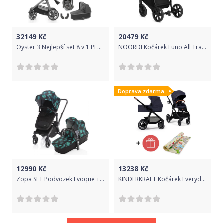
32149
Kč
20479
Kč
Oyster 3 Nejlepší set 8 v 1 PEPPER (CITY GREY rám) kočár + hl.korba + autosedačka + adaptéry + fusak + taška + isofix báze + držák na nápoje
NOORDI Kočárek Luno All Trails 2022 2v1 Midnight
Doprava zdarma
12990
Kč
13238
Kč
Zopa SET Podvozek Evoque + Barevný set ke kočárku Evoque B/BL_Jungle
KINDERKRAFT Kočárek Everyday 2v1 Denim + PETITE&MARS Podložka na hraní Joy Max Walk ZDARMA