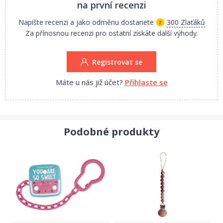
dohledem dospělé osoby. Upozornění! Výrobek není hračka.
na první recenzi
Uchovávejte mimo dosah dítěte. Informace o výrobku uchovejte
Napište recenzi a jako odměnu dostanete
300 Zlaťáků
pro případné pozdější použití. Číslo série je uvedeno na obalu.
Za přínosnou recenzi pro ostatní získáte další výhody.
Řetízek na šidítko odpovídá požadavkům: Směrnice Evropského
parlamentu a Rady 2001/95/EC o obecné bezpečnosti výrobků,
Registrovat se
EN 12586 Výrobky pro péči o dítě - Držáky šidítek - Bezpečnostní
požadavky a zkušební metody.
Máte u nás již účet?
Přihlaste se
Podobné produkty