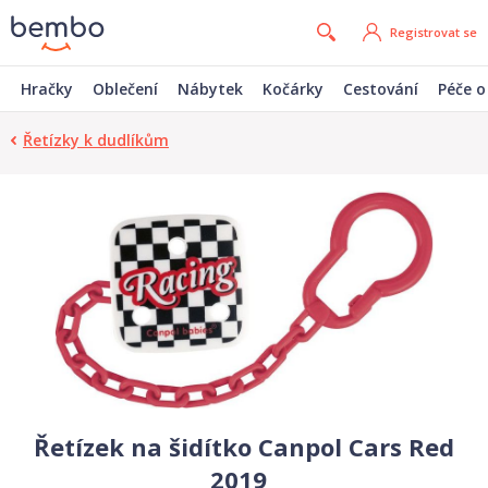
Registrovat se
Hračky
Oblečení
Nábytek
Kočárky
Cestování
Péče o
Řetízky k dudlíkům
Řetízek na šidítko Canpol Cars Red
2019