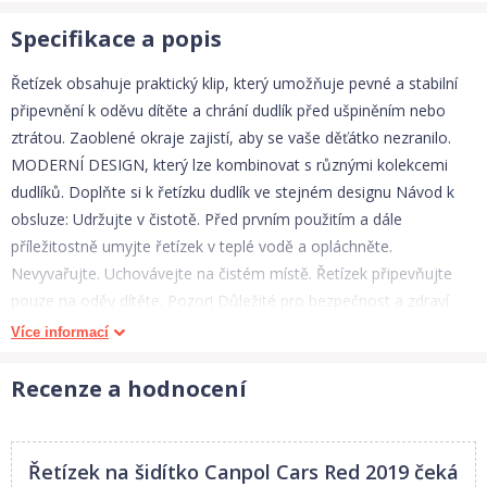
Specifikace a popis
Řetízek obsahuje praktický klip, který umožňuje pevné a stabilní
připevnění k oděvu dítěte a chrání dudlík před ušpiněním nebo
ztrátou. Zaoblené okraje zajistí, aby se vaše děťátko nezranilo.
MODERNÍ DESIGN, který lze kombinovat s různými kolekcemi
dudlíků. Doplňte si k řetízku dudlík ve stejném designu Návod k
obsluze: Udržujte v čistotě. Před prvním použitím a dále
příležitostně umyjte řetízek v teplé vodě a opláchněte.
Nevyvařujte. Uchovávejte na čistém místě. Řetízek připevňujte
pouze na oděv dítěte. Pozor! Důležité pro bezpečnost a zdraví
vašeho dítěte! Před každým použitím zkontrolujte kvalitu výrobku.
Více informací
Při prvních známkách opotřebení nebo poškození již výrobek dále
nepoužívejte – vyměňte ho za nový. Nikdy řetízek neprodlužujte.
Recenze a hodnocení
Nikdy nepřipínejte řetízek na stužky, krajky, šňůrky nebo volné
části oděvu. Dítě by se mohlo udusit. Řetízek nepoužívejte pokud
se dítě nachází v postýlce/kolébce nebo pokud není pod
Řetízek na šidítko Canpol Cars Red 2019
čeká