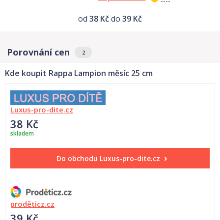
od
38 Kč
do
39 Kč
Porovnání cen
2
Kde koupit Rappa Lampion měsíc 25 cm
Luxus-pro-dite.cz
38 Kč
skladem
Do obchodu
Luxus-pro-dite.cz
proděticz.cz
39 Kč