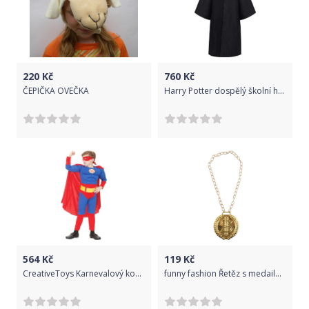
220
Kč
760
Kč
ČEPIČKA OVEČKA
Harry Potter dospělý školní hábit Nebelvír | kostým
564
Kč
119
Kč
CreativeToys Karnevalový kostým Superman
funny fashion Řetěz s medailonem Dolar