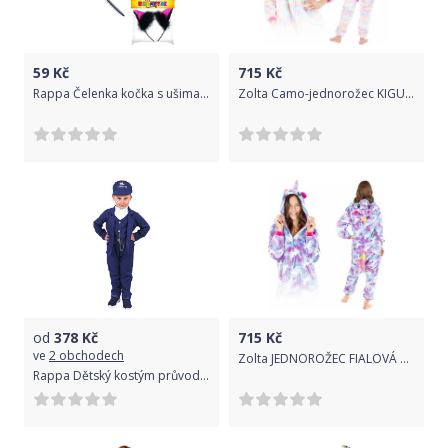
59
Kč
715
Kč
Rappa Čelenka kočka s ušima a peřím
Zolta Camo-jednorožec KIGURUMI ONESIE TEPLÁKY PYŽAMO KOMBINÉZA KIGU S
od
378
Kč
715
Kč
ve
2 obchodech
Zolta JEDNOROŽEC FIALOVÁ BÍLÁ KIGURUMI ONESIE TEPLÁKY PYŽAMO KOMBINÉZA KIGU L
Rappa Dětský kostým průvodčí (M)