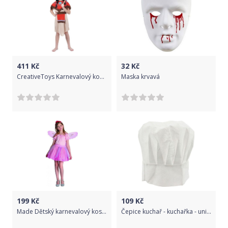
411
Kč
32
Kč
CreativeToys Karnevalový kostým - Indiánka
Maska krvavá
199
Kč
109
Kč
Made Dětský karnevalový kostým Víla 120-130 cm
Čepice kuchař - kuchařka - unisex