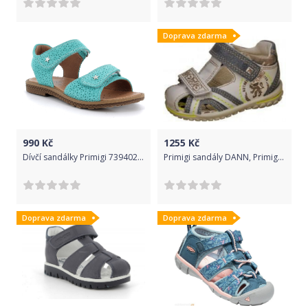
Doprava zdarma
990
Kč
1255
Kč
Dívčí sandálky Primigi 7394022 Velikost: 27
Primigi sandály DANN, Primigi, 1588100, bílá - 25
Doprava zdarma
Doprava zdarma