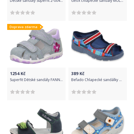
Dětské sandály Superfit 2-00451-00 (37) - Superfit
Geox chlapecké sandály MULTY B020FB_01415_C4231 27 tmavě modrá
Doprava zdarma
1254
Kč
389
Kč
Superfit Dětské sandály FANNI zelená 20
Befado Chlapecké sandálky Max 969X153 25 tmavě modrá