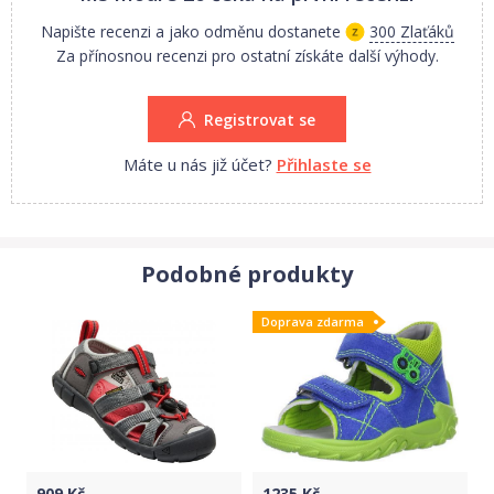
Napište recenzi a jako odměnu dostanete
300 Zlaťáků
Za přínosnou recenzi pro ostatní získáte další výhody.
Registrovat se
Máte u nás již účet?
Přihlaste se
Podobné produkty
Doprava zdarma
909
Kč
1235
Kč