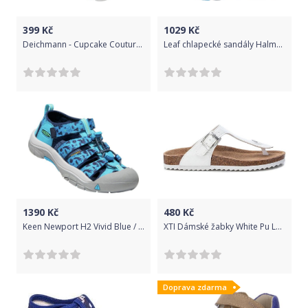
399
Kč
1029
Kč
Deichmann - Cupcake Couture Sandály 30 růžová
Leaf chlapecké sandály Halmby LHALM101J 25 tmavě modrá
1390
Kč
480
Kč
Keen Newport H2 Vivid Blue / Katydid Velikost: 27/28
XTI Dámské žabky White Pu Ladies Sandals 34284 White (Velikost 37)
Doprava zdarma