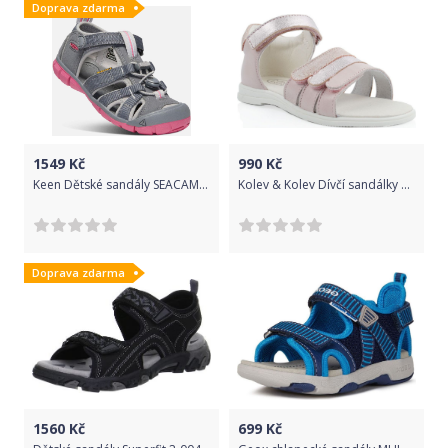
Doprava zdarma
1549
Kč
990
Kč
Keen Dětské sandály SEACAMP II CNX K steel grey/rapture rose, Keen, 1020682, šedá - 31
Kolev & Kolev Dívčí sandálky Kolev&Kolev 7192011 Velikost: 28
Doprava zdarma
1560
Kč
699
Kč