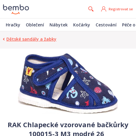
Registrovat se
Hračky
Oblečení
Nábytek
Kočárky
Cestování
Péče o
Dětské sandály a žabky
RAK Chlapecké vzorované bačkůrky
100015-3 M3 modré 26