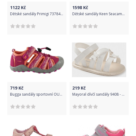
1122
Kč
1598
Kč
Dětské sandály Primigi 7378411 (23)
Dětské sandály Keen Seacamp Real teal/Stone Blue (24) - Keen
719
Kč
219
Kč
Bugga sandály sportovní OUTDOOR, Bugga, B00156-03, růžová - 38
Mayoral dívčí sandály 9408 - 078 Velikost: 16