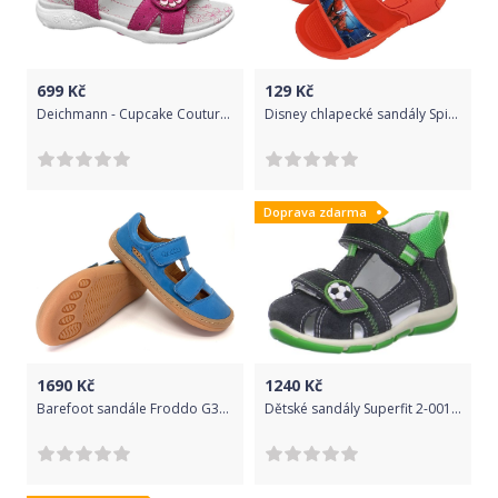
699
Kč
129
Kč
Deichmann - Cupcake Couture Kožené sandály 25 barva fuchsie
Disney chlapecké sandály Spiderman SM13655 22 červená
Doprava zdarma
1690
Kč
1240
Kč
Barefoot sandále Froddo G3150197-3 Jeans Velikost: 23
Dětské sandály Superfit 2-00144-06 (20) - Superfit