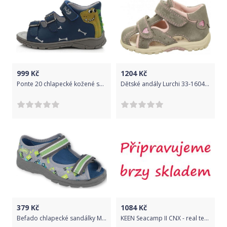
999
Kč
1204
Kč
Ponte 20 chlapecké kožené sandály PS121-DA05-1-918 26 tmavě modrá
Dětské andály Lurchi 33-16046-25 (25) - Lurchi by SALAMANDER
379
Kč
1084
Kč
Befado chlapecké sandálky Max 969X155 25, šedá
KEEN Seacamp II CNX - real teal/stone blue