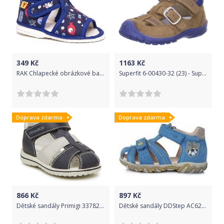
349
Kč
1163
Kč
RAK Chlapecké obrázkové bačkůrky 100014-3 M3 modré 30
Superfit 6-00430-32 (23) - Superfit
Doprava zdarma
Doprava zdarma
866
Kč
897
Kč
Dětské sandály Primigi 3378222 (24) - Primigi
Dětské sandály DDStep AC625-5013A (21) - DDstep s.r.o.