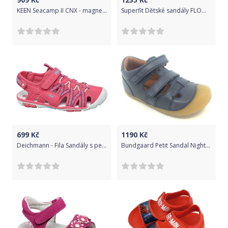
KEEN Seacamp II CNX - magnet/drizzle
Superfit Dětské sandály FLOW modrá 23
699
Kč
1190
Kč
Deichmann - Fila Sandály s pevnou špičkou 36 růžová
Bundgaard Petit Sandal Night Sky Velikost: 20