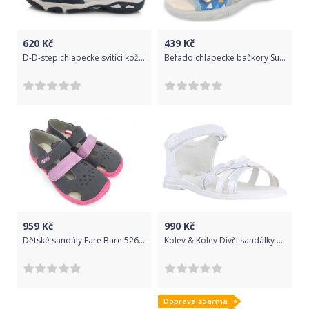
620
Kč
439
Kč
D-D-step chlapecké svítící kožené sandály AC290-476 25 modrá
Befado chlapecké bačkory Sunny 065P158/065X158 20 modrá
959
Kč
990
Kč
Dětské sandály Fare Bare 5262252 Velikost: 28
Kolev & Kolev Dívčí sandálky KK 7212012 Velikost: 28
Doprava zdarma