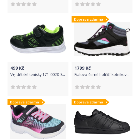
Doprava zdarma
499
Kč
1799
Kč
V+J dětské tenisky 171-0020-S1/172-0029-S1_1 22 černá
Fialovo-černé holčičí kotníkové tenisky Skechers - 28
Doprava zdarma
Doprava zdarma