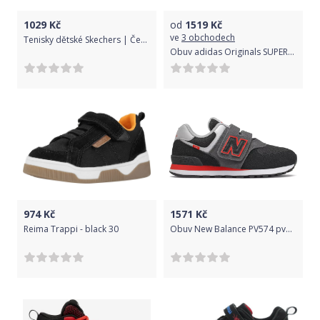
1029
Kč
od
1519
Kč
ve
3 obchodech
Tenisky dětské Skechers | Černá | Dívčí | 27
Obuv adidas Originals SUPERSTAR J fu7713 Velikost 38,7 EU
974
Kč
1571
Kč
Reima Trappi - black 30
Obuv New Balance PV574 pv574-sm2 Velikost 28