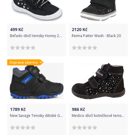
499
Kč
2120
Kč
Befado dívčí tenisky Honey 29 černá
Reima Patter Wash - Black 20
Doprava zdarma
1789
Kč
986
Kč
New Savage Tenisky dětské Geox | Černá | Chlapecké | 31
Medico dívčí kotníčkové tenisky EX5002/M195 černá 24