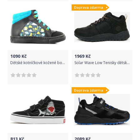
Doprava zdarma
1090
Kč
1969
Kč
Dětské kotníčkové kožené boty s dinoraury Velikost: 26
Solar Wave Low Tenisky dětské Timberland | Černá | Chlapecké | 40
Doprava zdarma
813
Kč
2089
Kč