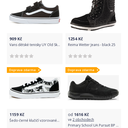
909
Kč
1254
Kč
Vans dětské tenisky UY Old Skool V Black/True White VN000VHE6BT 27 černá
Reima Wetter Jeans - black 25
Doprava zdarma
Doprava zdarma
1159
Kč
od
1616
Kč
ve
2 obchodech
Šedo-černé klučičí vzorované tenisky s detaily v semišové úpravě VANS UY Old Skool - 31 1/2
Primary School UA Pursuit BP Tenisky dětské Under Armour | Černá | Chlapecké | 36,5