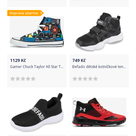
Doprava zdarma
1129
Kč
749
Kč
Gamer Chuck Taylor All Star Tenisky dětské Converse | Černá Vícebarevná | Chlapecké | 33
Befado dětské kotníčkové tenisky Sport 516X052/516Y052 27 černá