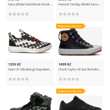
Vans dětské kotníčkové tenisky YT Ward Mid V Glow Sharks Black/White VN0A5HZ98AW 31 černá
Heevok Tenisky dětské Geox | Černá | Chlapecké | 39
Doprava zdarma
1350
Kč
1699
Kč
Vans UY UltraRange Rapidweld Checkerboard Black/True White 30
Chuck Taylor All Star Berkshire Boot Leather Tenisky dětské Converse | Černá | Chlapecké | 31
Doprava zdarma