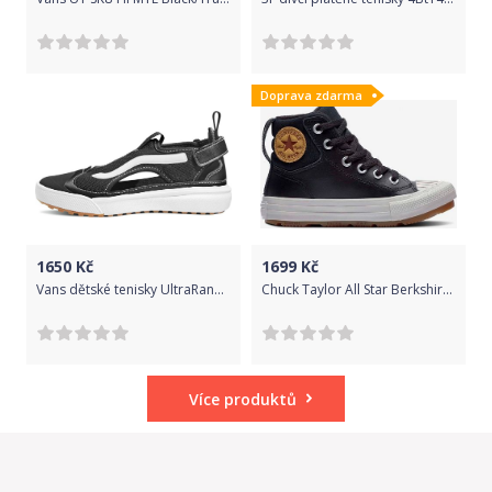
Doprava zdarma
1650
Kč
1699
Kč
Vans dětské tenisky UltraRange Glide (MESH) 35 černá
Chuck Taylor All Star Berkshire Boot Leather Tenisky dětské Converse | Černá | Chlapecké | 33
Více produktů