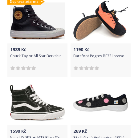
Doprava zdarma
1989
Kč
1190
Kč
Chuck Taylor All Star Berkshire Boot Leather Tenisky dětské Converse | Černá | Chlapecké | 38
Barefoot Pegres BF33 lososová Velikost: 24
1590
Kč
269
Kč
Vans UY SK8-Hi MTE Black/True white 32
3F dívčí plátěné tenisky 4Bt14/13 30 černá