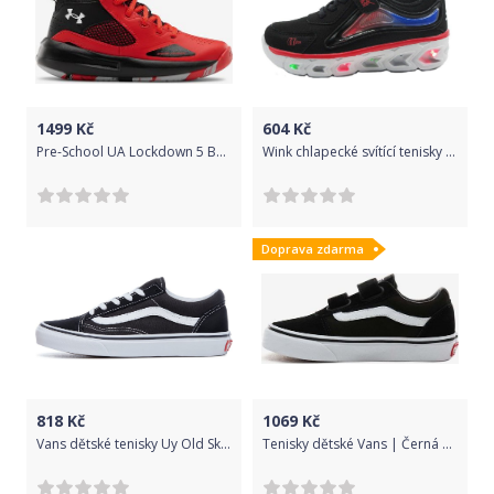
1499
Kč
604
Kč
Pre-School UA Lockdown 5 Basketball Tenisky dětské Under Armour | Černá Červená | Chlapecké | 32
Wink chlapecké svítící tenisky FE12523-1-2 29 černá
Doprava zdarma
818
Kč
1069
Kč
Vans dětské tenisky Uy Old Skool Black/True White VN000W9T6BT 27 černá
Tenisky dětské Vans | Černá | Chlapecké | 32,5