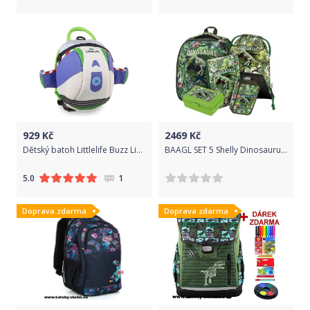
929
Kč
2469
Kč
Dětský batoh Littlelife Buzz Lightyear 2l uni
BAAGL SET 5 Shelly Dinosaurus: aktovka, penál, sáček, desky, box
1
5.0
Doprava zdarma
Doprava zdarma