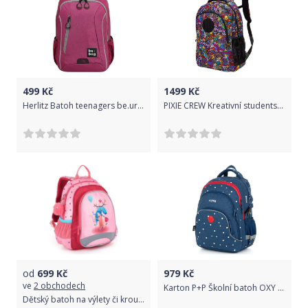
499
Kč
1499
Kč
Herlitz Batoh teenagers be.urban Berry Grey
PIXIE CREW Kreativní studentský batoh - Graffiti
od
699
Kč
979
Kč
ve
2 obchodech
Karton P+P Školní batoh OXY SCOOLER dots
Dětský batoh na výlety či kroužky Topgal SISI 21024 G