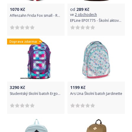
1070
Kč
od
289
Kč
ve
2 obchodech
Affenzahn Frida Fox small - Red uni
EPLine EP01775 - Školní aktovka (1-2 třída) - Miss Princess
Doprava zdarma
3290
Kč
1199
Kč
Studentský školní batoh Ergobag Satch Hurly Pearly - Doprava Zdarma
Ars Una Školní batoh Jardinette