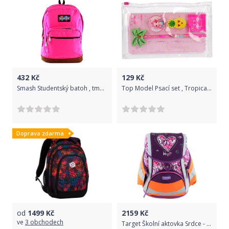
432
Kč
129
Kč
Smash Studentský batoh , tmavě růžový
Top Model Psací set , Tropical, 6 ks - tužka, pravítko, 2 x guma, ořezávátko, bloček
Doprava zdarma
od
1499
Kč
2159
Kč
ve
3 obchodech
Target Školní aktovka Srdce - reflexní, fialová