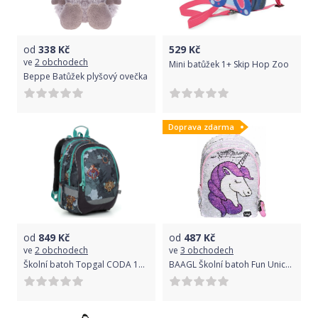
od
338
Kč
529
Kč
ve
2 obchodech
Mini batůžek 1+ Skip Hop Zoo
Beppe Batůžek plyšový ovečka
Doprava zdarma
od
849
Kč
od
487
Kč
ve
2 obchodech
ve
3 obchodech
Školní batoh Topgal CODA 19016 B
BAAGL Školní batoh Fun Unicorn