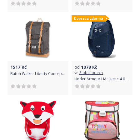
Doprava zdarma
1517
Kč
od
1079
Kč
ve
3 obchodech
Batoh Walker Liberty Concept Grey 32 l
Under Armour UA Hustle 4.0 Academy - OSFA