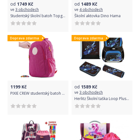
od
1749
Kč
od
1489
Kč
ve
3 obchodech
ve
4 obchodech
Studentský školní batoh Topgal RUBI 19026 - Doprava Zdarma
Školní aktovka Dino Hama
Doprava zdarma
Doprava zdarma
1199
Kč
od
1589
Kč
ve
3 obchodech
PIXIE CREW studentský batoh RŮŽOVÝ
Herlitz Školní taška Loop Plus Motorka