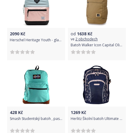
2090
Kč
od
1638
Kč
ve
2 obchodech
Herschel Heritage Youth - glacier reflective/cameo rose reflective/black reflective uni
Batoh Walker Icon Capital Olive Coated 30 L
428
Kč
1269
Kč
Smash Studentský batoh , pastelově zelený
Herlitz Školní batoh Ultimate Květy