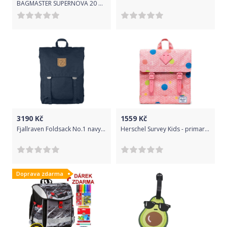
BAGMASTER SUPERNOVA 20 A ORANGE/RED/TURQUOISE
3190
Kč
1559
Kč
Fjallraven Foldsack No.1 navy uni
Herschel Survey Kids - primary polka uni
Doprava zdarma