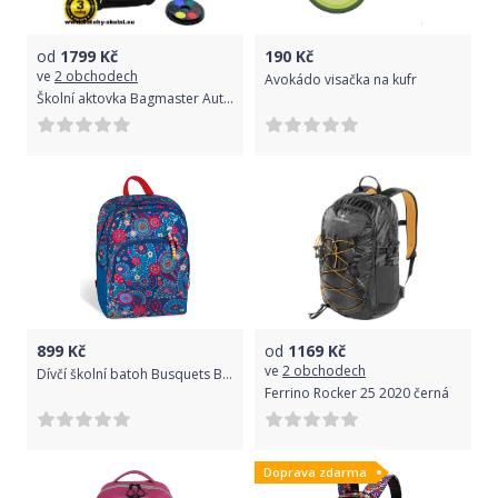
od
1799
Kč
190
Kč
ve
2 obchodech
Avokádo visačka na kufr
Školní aktovka Bagmaster Auto Lim 9 B - Doprava Zdarma
899
Kč
od
1169
Kč
ve
2 obchodech
Dívčí školní batoh Busquets Blue Kashmir
Ferrino Rocker 25 2020 černá
Doprava zdarma