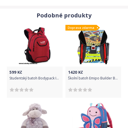
Podobné produkty
Doprava zdarma
599
Kč
1420
Kč
Studentský batoh Bodypack Icon YP červený 24 l
Školní batoh Emipo Builder Bagr - Doprava Zdarma