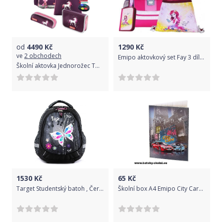
od
4490
Kč
1290
Kč
ve
2 obchodech
Emipo aktovkový set Fay 3 dílný
Školní aktovka Jednorožec TOUCH2 4-dílný set Hama Step by Step
1530
Kč
65
Kč
Target Studentský batoh , Černý, s motýly
Školní box A4 Emipo City Cars > varianta 9.