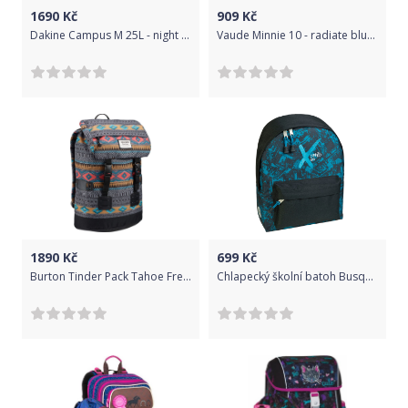
1690
Kč
909
Kč
Dakine Campus M 25L - night sky uni
Vaude Minnie 10 - radiate blue uni
1890
Kč
699
Kč
Burton Tinder Pack Tahoe Freya Weave uni
Chlapecký školní batoh Busquets XSport City 22 l