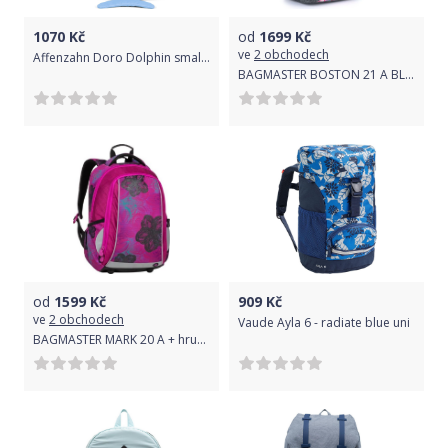
1070
Kč
od
1699
Kč
ve
2 obchodech
Affenzahn Doro Dolphin small - blue uni
BAGMASTER BOSTON 21 A BLUE/PINK/WHITE
od
1599
Kč
909
Kč
ve
2 obchodech
Vaude Ayla 6 - radiate blue uni
BAGMASTER MARK 20 A + hrudní pásek