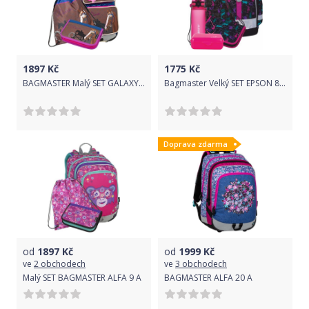
1897
Kč
1775
Kč
BAGMASTER Malý SET GALAXY 9 B
Bagmaster Velký SET EPSON 8 A
Doprava zdarma
od
1897
Kč
od
1999
Kč
ve
2 obchodech
ve
3 obchodech
Malý SET BAGMASTER ALFA 9 A
BAGMASTER ALFA 20 A