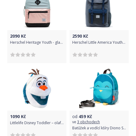
2090
Kč
2590
Kč
Herschel Heritage Youth - glacier reflective/cameo rose reflective/black reflective uni
Herschel Little America Youth - mid grey crosshatch/medieval blue crosshatch/black crosshatch uni
1090
Kč
od
459
Kč
ve
3 obchodech
Littlelife Disney Toddler – olaf uni
Batůžek a vodící kšíry Diono Sure Steps Owl 2021