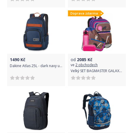
Doprava zdarma
1490
Kč
od
2085
Kč
ve
2 obchodech
Dakine Atlas 25L - dark navy uni
Velký SET BAGMASTER GALAXY 9 B