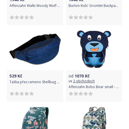
Affenzahn Walki Woody Wuff - blue uni
Burton Kids' Gromlet Backpack - green-blue slate morse geo print uni
529
Kč
od
1070
Kč
ve
2 obchodech
Taška přes rameno Shellbag Galaxy Trip 2021
Affenzahn Bobo Bear small - Blue uni