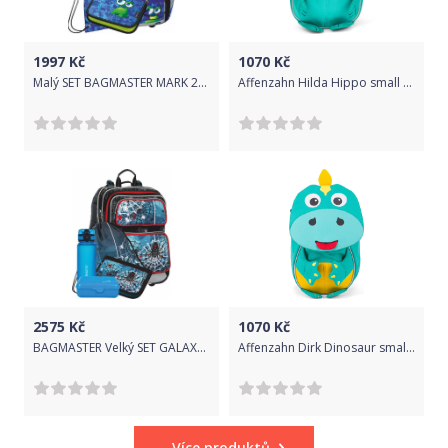
1997
Kč
1070
Kč
Malý SET BAGMASTER MARK 20 B
Affenzahn Hilda Hippo small - Turquoise uni
2575
Kč
1070
Kč
BAGMASTER Velký SET GALAXY 8 B
Affenzahn Dirk Dinosaur small - green uni
Více produktů