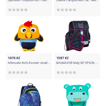
Fjallraven Totepack No.1 navy uni
Dakine Campus Mini 18L - waimea uni
1070
Kč
1587
Kč
Affenzahn Richi Rooster small - yellow uni
BAGMASTER Malý SET EPSON 8 A