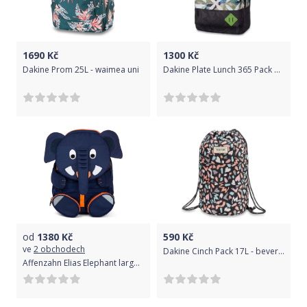
1690
Kč
1300
Kč
Dakine Prom 25L - waimea uni
Dakine Plate Lunch 365 Pack 21L - island bloom uni
od
1380
Kč
590
Kč
ve
2 obchodech
Dakine Cinch Pack 17L - beverly uni
Affenzahn Elias Elephant large - Blue uni