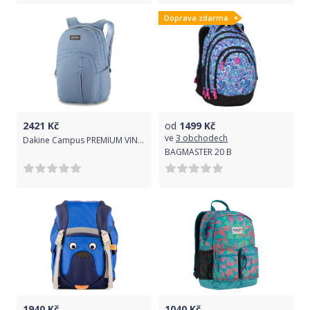
Doprava zdarma
2421
Kč
od
1499
Kč
ve
3 obchodech
Dakine Campus PREMIUM VINTAGE BLUE batoh 28L
BAGMASTER 20 B
1940
Kč
1040
Kč