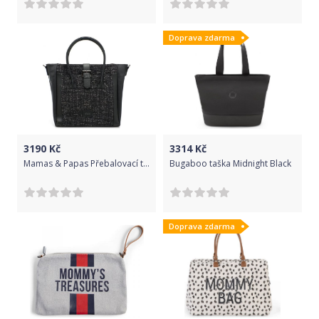
Doprava zdarma
3190
Kč
3314
Kč
Mamas & Papas Přebalovací taška Tote Bag Opulence
Bugaboo taška Midnight Black
Doprava zdarma