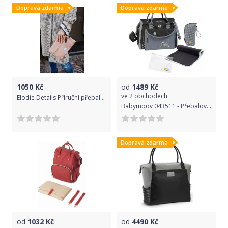
Doprava zdarma
Doprava zdarma
1050
Kč
od
1489
Kč
ve
2 obchodech
Elodie Details Příruční přebalovací taška Vintage Flower
Babymoov 043511 - Přebalovací brašna BABY STYLE
Doprava zdarma
od
1032
Kč
od
4490
Kč