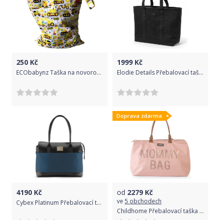
250
Kč
1999
Kč
ECObabynz Taška na novorozenecké plenky nepromokavý pytel HLADKÁ 2 zipy voděodolná taška
Elodie Details Přebalovací taška Tote Black
Doprava zdarma
4190
Kč
od
2279
Kč
ve
5 obchodech
Cybex Platinum Přebalovací taška malá Mountain Blue | turquoise 2022
Childhome Přebalovací taška Mommy Bag Pink