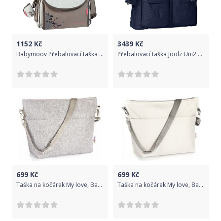
1152
Kč
3439
Kč
Babymoov Přebalovací taška Baby Style - Nature
Přebalovací taška Joolz Uni2 Classic Blue
699
Kč
699
Kč
Taška na kočárek My love, Baby Nellys - sv. šedá
Taška na kočárek My love, Baby Nellys - bílá