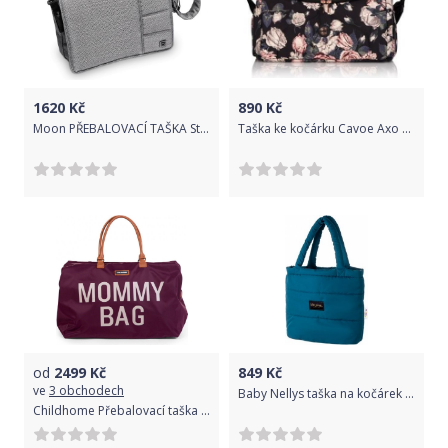
1620
Kč
890
Kč
Moon PŘEBALOVACÍ TAŠKA Stone structure 2019
Taška ke kočárku Cavoe Axo Style 2022 La rose
od
2499
Kč
849
Kč
ve
3 obchodech
Baby Nellys taška na kočárek STYLE, mořská
Childhome Přebalovací taška Mommy Bag Aubergine