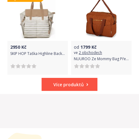
2950
Kč
od
1799
Kč
ve
2 obchodech
SKIP HOP Taška Highline Backpack- Oyster Stripe
NUUROO Ze Mommy Bag Přebalovací taška Caramel Café
Více produktů