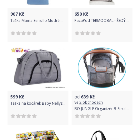
907
Kč
650
Kč
Taška Mama Sensillo Modré pampelišky, Modrá
PacaPod TERMOOBAL - ŠEDÝ DECO
599
Kč
od
639
Kč
ve
2 obchodech
Taška na kočárek Baby Nellys ® ADELA LUX - šedá
BO JUNGLE Organizér B-Stroller Grey