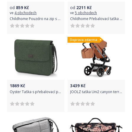
od
859
Kč
od
2211
Kč
ve
4 obchodech
ve
5 obchodech
Childhome Pouzdro na zip s poutkem Grey Stripes Red/Blue
Childhome Přebalovací taška Mommy Bag Canvas Leopard
Doprava zdarma
1869
Kč
3439
Kč
Oyster Taška s přebalovací podložkou - ALPINE GREEN 2019
JOOLZ taška Uni2 canyon terracotta