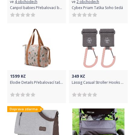
ve
4 obchodech
ve
2 obchodech
Canpol babies Přebalovací batoh LADY MUM šedá
Cybex Priam Taška Soho šedá
1599
Kč
349
Kč
Elodie Details Přebalovací taška Soft Shell Meadow Flower
Lässig Casual Stroller Hooks with Carabiner grey
Doprava zdarma