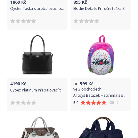
1869
Kč
895
Kč
Oyster Taška s přebalovací podložkou - PEPPER 2019
Elodie Details Příruční taška Zipn´ Go Pioneer Spirit
4190
Kč
od
599
Kč
ve
3 obchodech
Cybex Platinum Přebalovací taška malá Deep Black | black 2022
Alltoys Batůžek Hatchimals s odnímatelným svačinovým boxem
1
5.0