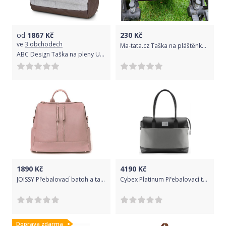
od
1867
Kč
230
Kč
ve
3 obchodech
Ma-tata.cz Taška na pláštěnku Značka kočárku: Britax B-Motion 4 plus
ABC Design Taška na pleny Urban mineral Fashion 2022
1890
Kč
4190
Kč
JOISSY Přebalovací batoh a taška na kočárek 2v1 MINI, dusty pink
Cybex Platinum Přebalovací taška malá Soho Grey | mid grey 2022
Doprava zdarma