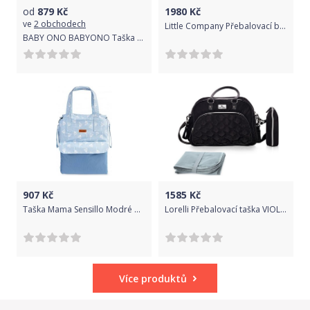
od
879
Kč
1980
Kč
ve
2 obchodech
Little Company Přebalovací batoh Santiago Black
BABY ONO BABYONO Taška přebalovací Balance Navy Blue
907
Kč
1585
Kč
Taška Mama Sensillo Modré pampelišky, Modrá
Lorelli Přebalovací taška VIOLA BLACK
Více produktů