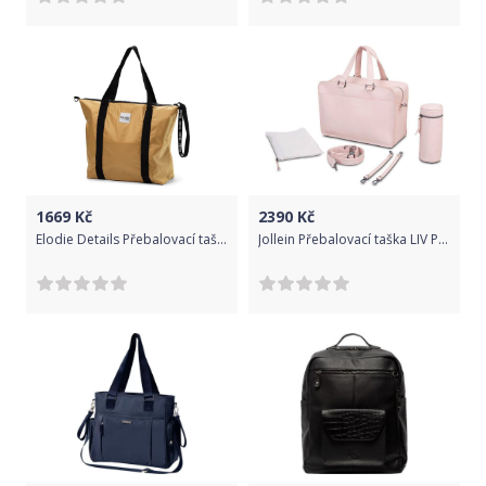
1669
Kč
2390
Kč
Elodie Details Přebalovací taška Soft Shell Gold
Jollein Přebalovací taška LIV PINK