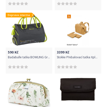
Doprava zdarma
590
Kč
3399
Kč
Badabulle taška BOWLING Green
Stokke Přebalovací taška Xplory® X Golden Yellow