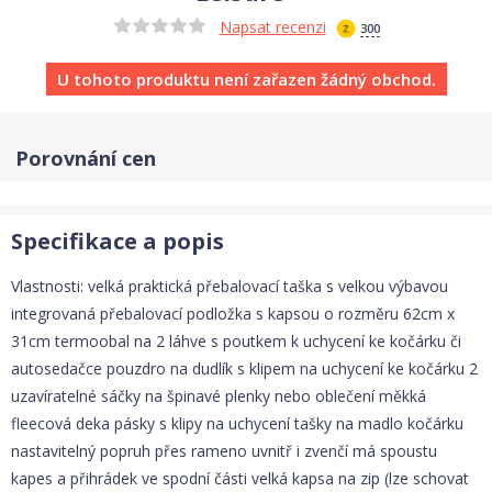
Napsat recenzi
300
U tohoto produktu není zařazen žádný obchod.
Porovnání cen
Specifikace a popis
Vlastnosti: velká praktická přebalovací taška s velkou výbavou
integrovaná přebalovací podložka s kapsou o rozměru 62cm x
31cm termoobal na 2 láhve s poutkem k uchycení ke kočárku či
autosedačce pouzdro na dudlík s klipem na uchycení ke kočárku 2
uzavíratelné sáčky na špinavé plenky nebo oblečení měkká
fleecová deka pásky s klipy na uchycení tašky na madlo kočárku
nastavitelný popruh přes rameno uvnitř i zvenčí má spoustu
kapes a přihrádek ve spodní části velká kapsa na zip (lze schovat