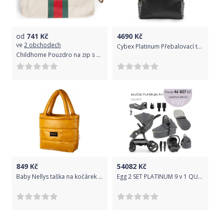
od
741
Kč
4690
Kč
ve
2 obchodech
Cybex Platinum Přebalovací taška velká Khaki Green | khaki brown 2022
Childhome Pouzdro na zip s poutkem Off White Stripes Green/Red
849
Kč
54082
Kč
Baby Nellys taška na kočárek STYLE, hořčice
Egg 2 SET PLATINUM 9 v 1 QUARTZ / Gun metal, kočárek, korba, autosedačka, multiadaptér, batoh, držák nápojů, zvyš.adaptér, báze