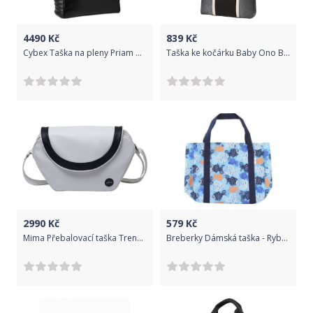
4490
Kč
839
Kč
Cybex Taška na pleny Priam Autumn Gold 2020
Taška ke kočárku Baby Ono Basic So Dynamic - grafit/zlatá
2990
Kč
579
Kč
Mima Přebalovací taška Trendy Flair bílá
Breberky Dámská taška - Rybky modré