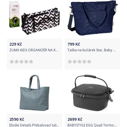
229
Kč
799
Kč
ZUMA KIDS ORGANIZÉR NA KOČÁREK ZIGZAG
Taška na kočárek Star, Baby Nellys - tm. modrá
2590
Kč
2699
Kč
Elodie Details Přebalovací taška Tote Turquoise Nouveau
BABYSTYLE EGG Quail Termokoš na kočárek