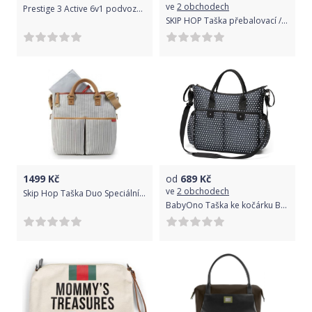
ve
2 obchodech
Prestige 3 Active 6v1 podvozek grey/hnědá rukojeť + sada BARLEY (BÉŽOVÁ - sed.část, hl.korba, taška, fusak, slunečník)
SKIP HOP Taška přebalovací / batoh Sutton Canvas/Natural
1499
Kč
od
689
Kč
ve
2 obchodech
Skip Hop Taška Duo Speciální Edice Proužky
BabyOno Taška ke kočárku Basic So City - Hvězdičky černá