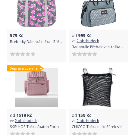
579
Kč
od
999
Kč
ve
2 obchodech
Breberky Dámská taška - Růžoví ptáčci na šedé
Badabulle Přebalovací taška BOHO Grey
Doprava zdarma
od
1519
Kč
od
159
Kč
ve
2 obchodech
ve
2 obchodech
SKIP HOP Taška /batoh Forma Muave Mist
CHICCO Taška na kočárek síťovaná