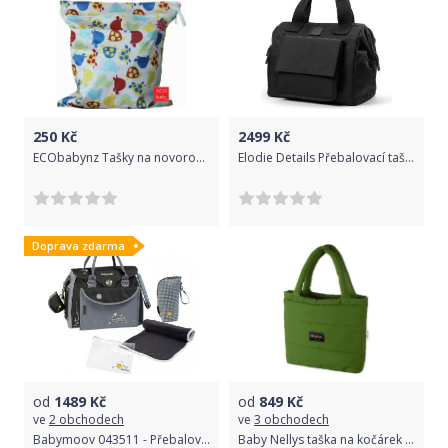
250
Kč
2499
Kč
ECObabynz Tašky na novorozenecké pleny Voděodolná taška 2 zipy na dětské látkové pleny - Želva, HLADKÁ
Elodie Details Přebalovací taška Black
Doprava zdarma
od
1489
Kč
od
849
Kč
ve
2 obchodech
ve
3 obchodech
Babymoov 043511 - Přebalovací brašna BABY STYLE
Baby Nellys taška na kočárek STYLE, oliva