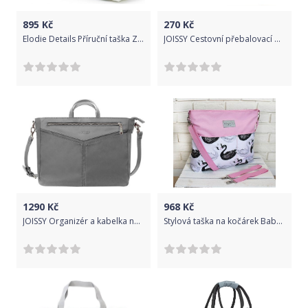
895
Kč
270
Kč
Elodie Details Příruční taška Zipn´ Go Meadow Blossom
JOISSY Cestovní přebalovací podložka EASY, black
1290
Kč
968
Kč
JOISSY Organizér a kabelka na kočárek 2v1 ELEN, dark grey
Stylová taška na kočárek Baby Nellys Hand Made - Labutě - růžová, Ce19