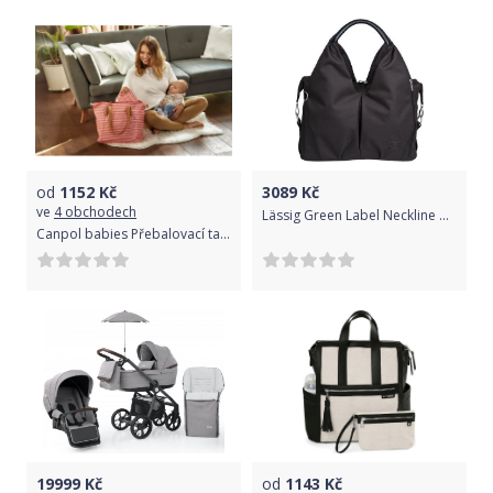
od
1152
Kč
3089
Kč
ve
4 obchodech
Lässig Green Label Neckline Bag black uni
Canpol babies Přebalovací taška ke kočárku - béž/tyrkys/ornament
19999
Kč
od
1143
Kč