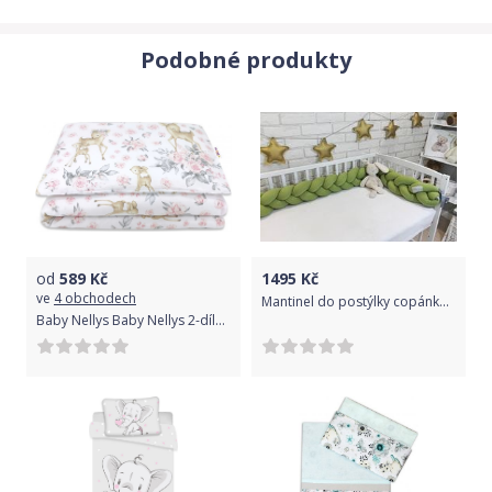
kočárek a rychlozavinovačku.
Výrobek pochází z naší výroby Dětský svět Fulnek.
Podobné produkty
Pouvažujte: Pouvažujte, nad objednáním peřinky do postýlky k
tomuto povlečení (výplň do povlečení)
V naší nabídce najdete taktéž velmi praktické ochrany matrací,
které ochrání matraci postýlky před nechtěným zatečením
(pročůráním).
Převážnou část naší výroby taktéž tvoří dětská bavlněná
prostěradla do postýlky, která vyrábíme v mnoha materiálových
od
589
Kč
1495
Kč
variantách a velmi žádaných barevných odstínech.
ve
4 obchodech
Mantinel do postýlky copánkový - BABY NELLYS olivový - 170cm
Baby Nellys Baby Nellys 2-dílná sada do postýlky s výplní, Srnka a růže, růžová, 135x100cm
Každý týden dáváme zabrat i našim zádům, při vykládce dětských
dřevěných postýlek výrobců Klupš a Drewex, které jsou nedílnou
součástí každé výbavičky pro miminko a tyto postýlky nabízíme v
našem e-shopu pouze a jedině v první jakosti za férovou cenu
včetně mnoha druhů matrace do postýlky.