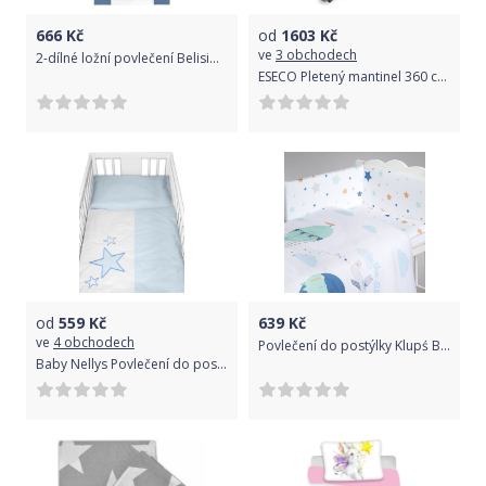
666
Kč
od
1603
Kč
ve
3 obchodech
2-dílné ložní povlečení Belisima Royal Baby 90/120 modré, Modrá
ESECO Pletený mantinel 360 cm, grey
od
559
Kč
639
Kč
ve
4 obchodech
Povlečení do postýlky Klupś Balónky K095 2-dílné
Baby Nellys Povlečení do postýlky Love Dreams - - modré