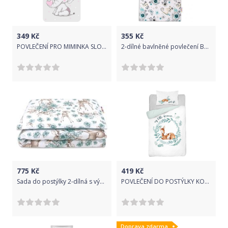
349
Kč
355
Kč
POVLEČENÍ PRO MIMINKA SLONÍK BABY
2-dílné bavlněné povlečení Baby Nellys, Ptáčci - mátová
775
Kč
419
Kč
Sada do postýlky 2-dílná s výplní - SRNKA A RŮŽE s mátovou - BabyNellys rozměr 120x90cm
POVLEČENÍ DO POSTÝLKY KOLOUŠEK MINT - BAMBUS
Doprava zdarma