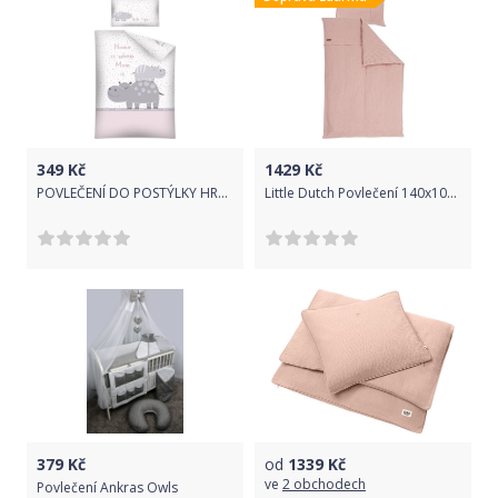
349
Kč
1429
Kč
POVLEČENÍ DO POSTÝLKY HROŠÍCI RŮŽOVÁ
Little Dutch Povlečení 140x100, 40x60 pure pink
379
Kč
od
1339
Kč
ve
2 obchodech
Povlečení Ankras Owls