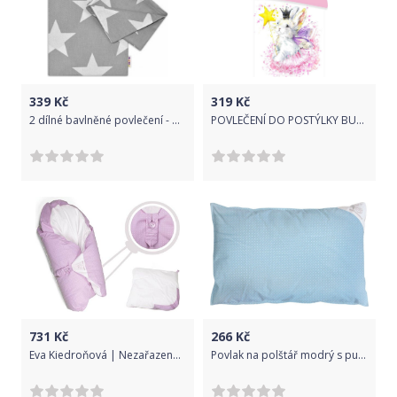
339
Kč
319
Kč
2 dílné bavlněné povlečení - BIG STAR - šedé, Velikost povlečení 120x90
POVLEČENÍ DO POSTÝLKY BUNNY BABY
731
Kč
266
Kč
Eva Kiedroňová | Nezařazeno | Povlak růžový s puntíky na zavinovačku Dráček | Růžová |
Povlak na polštář modrý s puntíky - 60x40cm