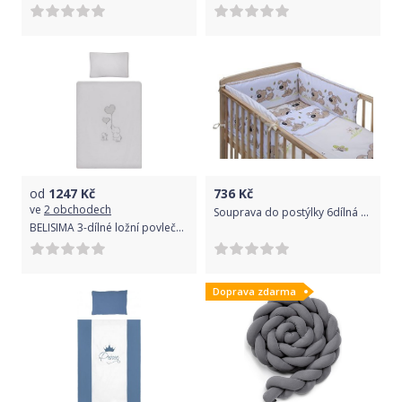
od
1247
Kč
736
Kč
ve
2 obchodech
Souprava do postýlky 6dílná Scarlett JAPY - béžová 90 x 120 cm
BELISIMA 3-dílné ložní povlečení Belisima Amigo 90/120 šedé Šedá
Doprava zdarma