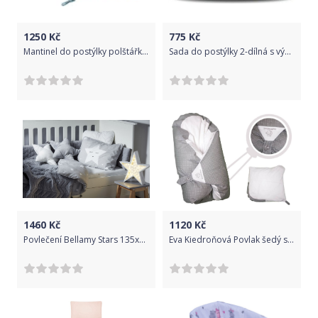
1250
Kč
775
Kč
Mantinel do postýlky polštářkový bavlna - SRNKA A RŮŽE s mátovou - BabyNellys
Sada do postýlky 2-dílná s výplní - MĚSTEČKO bílo-granátová - BabyNellys rozměr 135x100cm
1460
Kč
1120
Kč
Povlečení Bellamy Stars 135x100 + 60x40 cm
Eva Kiedroňová Povlak šedý s puntíky na zavinovačku Dráček Šedá