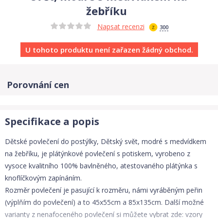
žebříku
Napsat recenzi
300
U tohoto produktu není zařazen žádný obchod.
Porovnání cen
Specifikace a popis
Dětské povlečení do postýlky, Dětský svět, modré s medvídkem
na žebříku, je plátýnkové povlečení s potiskem, vyrobeno z
vysoce kvalitního 100% bavlněného, atestovaného plátýnka s
knoflíčkovým zapínáním.
Rozměr povlečení je pasující k rozměru, námi vyráběným peřin
(výplňím do povlečení) a to 45x55cm a 85x135cm. Další možné
varianty z nenafoceného povlečení si můžete vybrat zde: vzory