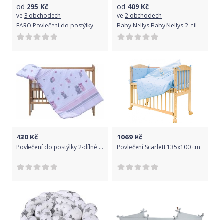
od
295
Kč
od
409
Kč
ve
3 obchodech
ve
2 obchodech
FARO Povlečení do postýlky Minnie mašličky Bavlna 100/135, 40/60 cm
Baby Nellys Baby Nellys 2-dílné bavlněné povlečení, Srnka a růže - růžová, 135x100 cm
430
Kč
1069
Kč
Povlečení do postýlky 2-dílné - PUPIS hrošíci s růžovou 120x90cm - Scarlett
Povlečení Scarlett 135x100 cm