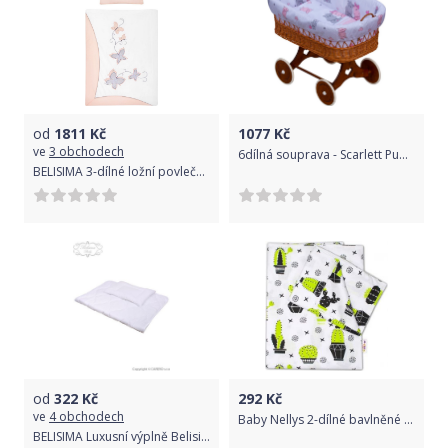
od
1811
Kč
1077
Kč
ve
3 obchodech
6dílná souprava - Scarlett Pupis do proutěného koše - růžová
BELISIMA 3-dílné ložní povlečení Belisima Butterfly 90/120 růžové Růžová
od
322
Kč
292
Kč
ve
4 obchodech
Baby Nellys 2-dílné bavlněné povlečení - Kaktus
BELISIMA Luxusní výplně Belisima polštář a peřinka 90/120 bílá