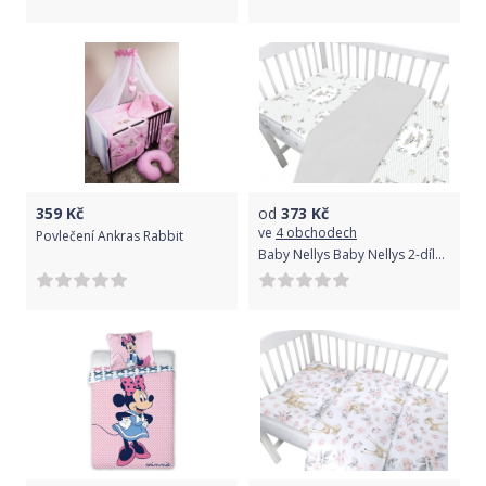
359
Kč
od
373
Kč
ve
4 obchodech
Povlečení Ankras Rabbit
Baby Nellys Baby Nellys 2-dílné bavlněné povlečení, Koloušek - šedý, 135 x 100