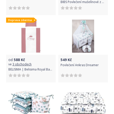
BIBS Povlečení mušelínové z BIO bavlny, Blush
Doprava zdarma
od
588
Kč
549
Kč
ve
3 obchodech
Povlečení Ankras Dreamer
BELISIMA | Belisima Royal Baby | 2-dílné ložní povlečení Belisima Royal Baby 90/120 růžové | Růžová |