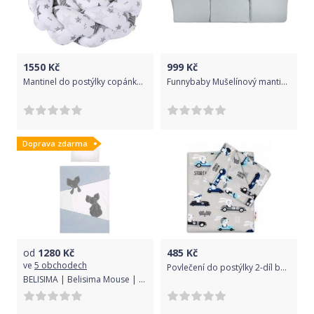
1550
Kč
999
Kč
Mantinel do postýlky copánkový - STARMIX bílý - 210cm
Funnybaby Mušelínový mantinel Dove Grey
Doprava zdarma
od
1280
Kč
485
Kč
ve
5 obchodech
Povlečení do postýlky 2-díl bavlna - ZÁVODNÍ AUTA na šedém rozměr 135x100cm
BELISIMA | Belisima Mouse | 3-dílné ložní povlečení Belisima Mouse 100/135 modré | Modrá |