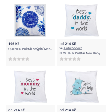
196
Kč
od
214
Kč
ve
4 obchodech
QUENTIN Polštář s výplní Mandala 45x45 cm modrobílá
NEW BABY Polštář New Baby s potiskem Best daddy 40x40 cm
od
214
Kč
od
214
Kč