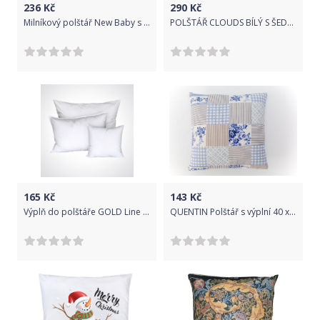
236
Kč
290
Kč
Milníkový polštář New Baby s potiskem 40x40 cm, Bílá
POLŠTÁŘ CLOUDS BÍLÝ S ŠEDÝMI MRAKY, RŮŽOVÝ LEM
165
Kč
143
Kč
Výplň do polštáře GOLD Line 40x40 cm
QUENTIN Polštář s výplní 40 x 40 cm modrotisk