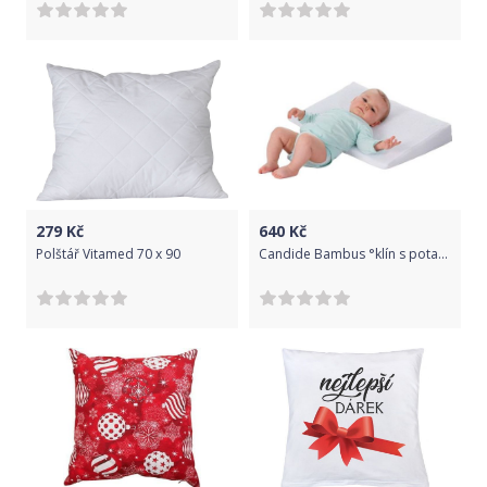
279
Kč
640
Kč
Polštář Vitamed 70 x 90
Candide Bambus °klín s potahem z bambusu