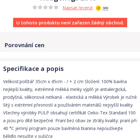
Napsat recenzi
300
U tohoto produktu není zařazen žádný obchod.
Porovnání cen
Specifikace a popis
Velikost:polštář 35cm x 45cm - / + 2 cm Složení: 100% bavlna
nejlepší kvality, extrémně měkká minky výplň je antialergická,
prodyšná, silikonová netkaná - elastická a měkká Výrobek je ručně
šitý s extrémní přesností a používáním materiálů nejvyšší kvality.
Všechny výrobky PULP obsahují certifikát Oeko-Tex Standard 100
a jsou pro dítě bezpečné. Praní bez obav ze ztráty kvality: praní při
40 °C jemný program pouze bavlněná tkanina nepoužívejte
bělidlo nesušte v sušičce