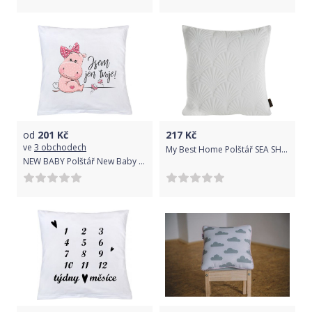
od
201
Kč
217
Kč
ve
3 obchodech
My Best Home Polštář SEA SHELL bílá 45x45 cm
NEW BABY Polštář New Baby s potiskem Jsem jen tvoje! 40x40 cm růžový