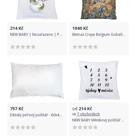
214
Kč
1040
Kč
NEW BABY | Nezařazeno | Polštář New Baby s potiskem Merry Christmas 40x40 cm | Bílá |
Metrax Craye Belgium Gobelínový povlak na polštář
757
Kč
od
214
Kč
ve
7 obchodech
Dětský péřový polštář - 60x40cm
NEW BABY Milníkový polštář New Baby s potiskem 40x40 cm