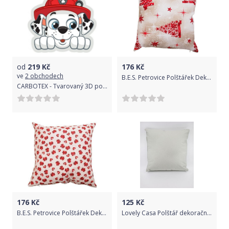
od
219
Kč
176
Kč
ve
2 obchodech
B.E.S. Petrovice Polštářek Dekorační 45 x 45 - Stromeček a stuha
CARBOTEX - Tvarovaný 3D polštářek / polštář Tlapková patrola / Paw Patrol - Marshall / 37 x 41 cm
176
Kč
125
Kč
B.E.S. Petrovice Polštářek Dekorační 45 x 45 – Srdíčka
Lovely Casa Polštář dekorační DUO bílá 40x40cm