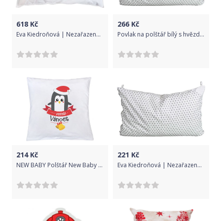
618
Kč
266
Kč
Eva Kiedroňová | Nezařazeno | Dětský péřový polštář - 60x40cm | Bílá |
Povlak na polštář bílý s hvězdičkami - 60x40cm
214
Kč
221
Kč
NEW BABY Polštář New Baby s potiskem veselé Vánoce 40x40 cm
Eva Kiedroňová | Nezařazeno | Povlak na polštář bílý s hvězdičkami - 60x40cm | Bílá |