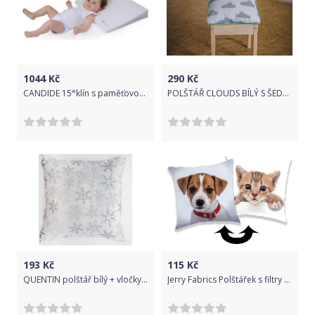
1044
Kč
290
Kč
CANDIDE 15°klín s paměťovou pěnou na postýlku 70x140cm
POLŠTÁŘ CLOUDS BÍLÝ S ŠEDÝMI MRAKY, MENTOLOVÝ LEM
193
Kč
115
Kč
QUENTIN polštář bílý + vločky 45x45cm
Jerry Fabrics Polštářek s filtry Pejsek a kočička 01