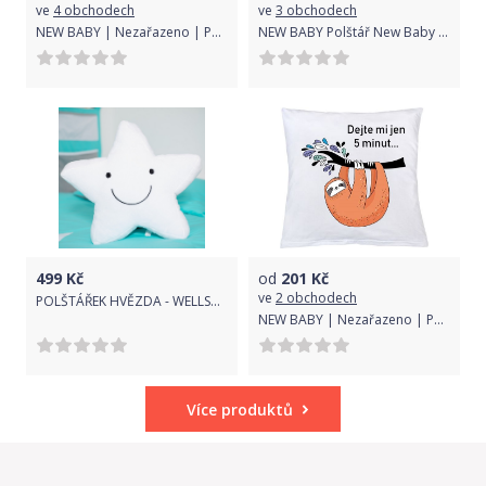
ve
4 obchodech
ve
3 obchodech
NEW BABY | Nezařazeno | Polštář New Baby s potiskem Best mommy 40x40 cm | Bílá |
NEW BABY Polštář New Baby s potiskem Jsem jen tvůj! 40x40 cm tyrkysový
499
Kč
od
201
Kč
ve
2 obchodech
POLŠTÁŘEK HVĚZDA - WELLSOFT BÍLÁ
NEW BABY | Nezařazeno | Polštář New Baby s potiskem Dejte mi jen 5 minut... 40x40 cm | Bílá |
Více produktů