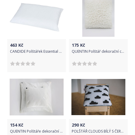
463
Kč
175
Kč
CANDIDE Polštářek Essential 60x40 cm
QUENTIN Polštář dekorační chlup 40 x 40 cm bílá
154
Kč
290
Kč
QUENTIN Polštáře dekorační s výplní 2 ks bílá
POLŠTÁŘ CLOUDS BÍLÝ S ČERNÝMI MRAKY, ŠEDÝ LEM