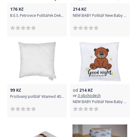
176
Kč
214
Kč
B.E.S. Petrovice Polštářek Dekorační 45 x 45 - Červené Vánoce
NEW BABY Polštář New Baby s potiskem nejlepší DÁREK 40x40 cm
99
Kč
od
214
Kč
ve
3 obchodech
Prošívaný polštář Vitamed 40x40 cm
NEW BABY Polštář New Baby s potiskem Good night 40x40 cm