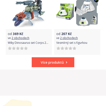
od
369
Kč
od
207
Kč
ve
2 obchodech
ve
2 obchodech
Wiky Dinosaurus set Corps 25 cm Liopleurodon
Vesmírný set s figurkou
Více produktů