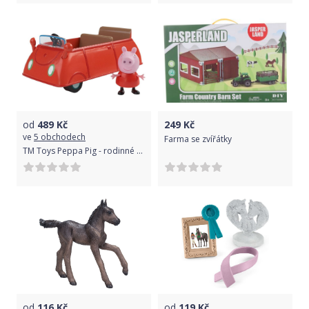
od
489
Kč
249
Kč
ve
5 obchodech
Farma se zvířátky
TM Toys Peppa Pig - rodinné auto + figurka
od
116
Kč
od
119
Kč