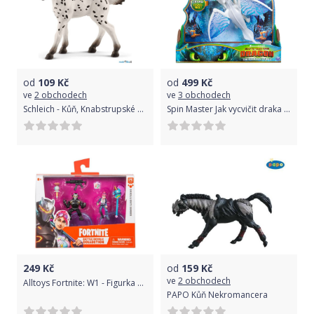
od
109
Kč
od
499
Kč
ve
2 obchodech
ve
3 obchodech
Schleich - Kůň, Knabstrupské hříbě
Spin Master Jak vycvičit draka 3 - Bleskoběska 28 cm
249
Kč
od
159
Kč
ve
2 obchodech
Alltoys Fortnite: W1 - Figurka 2 ks
PAPO Kůň Nekromancera