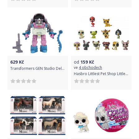
629
Kč
od
159
Kč
ve
4 obchodech
Transformers GEN Studio Deluxe - 86 Gnaw
Hasbro Littlest Pet Shop Littlest Pet Shop Útulný domeček