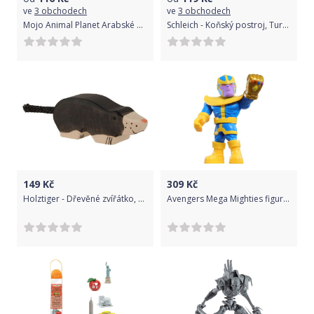
ve
3 obchodech
ve
3 obchodech
Mojo Animal Planet Arabské hříbě černé
Schleich - Koňský postroj, Turnajové příslušenství
149
Kč
309
Kč
Holztiger - Dřevěné zvířátko, Krtek
Avengers Mega Mighties figurka Thanos