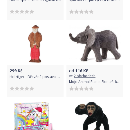
299
Kč
od
116
Kč
ve
2 obchodech
Holztiger - Dřevěná postava, Dědeček
Mojo Animal Planet Slon afický slůně