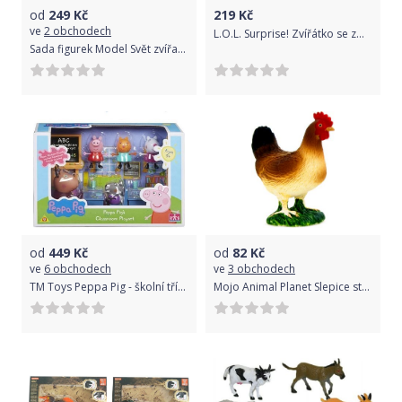
od
249
Kč
219
Kč
ve
2 obchodech
L.O.L. Surprise! Zvířátko se změnou barvy
Sada figurek Model Svět zvířat 1 kůň+hříbě
od
449
Kč
od
82
Kč
ve
6 obchodech
ve
3 obchodech
TM Toys Peppa Pig - školní třída + 5 figurek
Mojo Animal Planet Slepice stojící