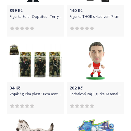
399
Kč
140
Kč
Figurka Solar Oppsites - Terry (Funko POP! Animation 975)
Figurka THOR s kladivem 7 cm
34
Kč
202
Kč
Voják figurka plast 10cm asst v krabičce 24ks v boxu
Fotbalový Ráj Figurka Arsenal FC Monreal (2017/18)