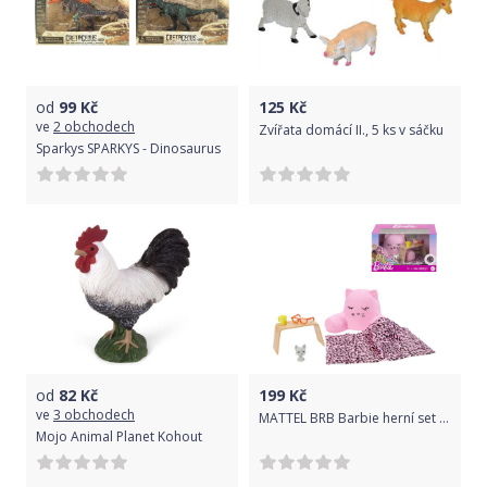
od
99
Kč
125
Kč
ve
2 obchodech
Zvířata domácí II., 5 ks v sáčku
Sparkys SPARKYS - Dinosaurus
od
82
Kč
199
Kč
ve
3 obchodech
MATTEL BRB Barbie herní set zvířátko mazlíček s doplňky v krabici
Mojo Animal Planet Kohout