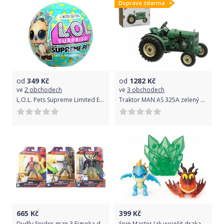
Doprava zdarma
od
349
Kč
od
1282
Kč
ve
2 obchodech
ve
3 obchodech
L.O.L. Pets Supreme Limited Edition
Traktor MAN AS 325A zelený na klíček kov 1:25 v krabici Kovap
665
Kč
399
Kč
Dudlu Spider-man 3 Figurka deluxe
Spin Master Jak vycvičit draka Multi dárkové balení Zelený křišťál