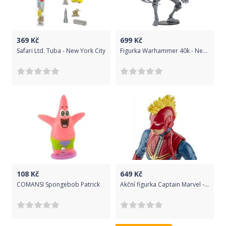
369
Kč
699
Kč
Safari Ltd. Tuba - New York City
Figurka Warhammer 40k - Necron Flayed One (na barvení) (McFarlane)
108
Kč
649
Kč
COMANSI Spongebob Patrick
Akční figurka Captain Marvel - 30 cm (Bez krabice)