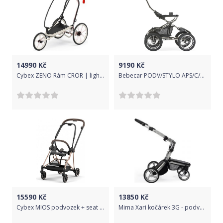
14990
Kč
9190
Kč
Cybex ZENO Rám CROR | light beige
Bebecar PODV/STYLO APS/C/BL Stylo APS KS960
15590
Kč
13850
Kč
Cybex MIOS podvozek + seat Rosegold | rosegold 2022
Mima Xari kočárek 3G - podvozek stříbrný