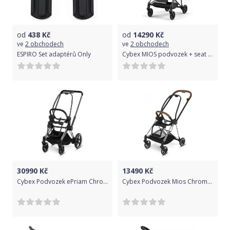
od
438
Kč
od
14290
Kč
ve
2 obchodech
ve
2 obchodech
ESPIRO Set adaptérů Only
Cybex MIOS podvozek + seat Matt Black | black 2022
30990
Kč
13490
Kč
Cybex Podvozek ePriam Chrome Black+Seat 2020
Cybex Podvozek Mios Chrome Brown+Seat 2019-20