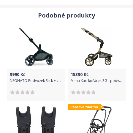
přísnou zárukou kvality. Aby bylo zajištěno, že Emmaljunga
kočárek vám bude předán v perfektním stavu a obdržíte
Podobné produkty
kompletní demonstraci funkcí a bezpečnosti, mohou být výrobky
Emmaljunga prodávány jen v kamenné prodejně od
autorizovaného prodejce Emmaljunga (nikoliv přes internet)."
Nafukovací kola, záleží na výběru typu podvozku a barvy. Eko
kola, záleží na výběru typu podvozku a barvy.
9990
Kč
15390
Kč
NEONATO Podvozek Slick + základ sportovního sezení Black
Mima Xari kočárek 3G - podvozek Champagne
Doprava zdarma