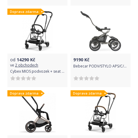
Doprava zdarma
od
14290
Kč
9190
Kč
ve
2 obchodech
Bebecar PODV/STYLO APS/C/BL Stylo APS A807
Cybex MIOS podvozek + seat Black | chrome 2022
Doprava zdarma
Doprava zdarma