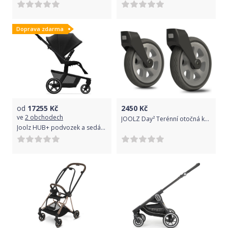
Doprava zdarma
od
17255
Kč
2450
Kč
ve
2 obchodech
JOOLZ Day² Terénní otočná kola - shady grey
Joolz HUB+ podvozek a sedátko | Brilliant Black