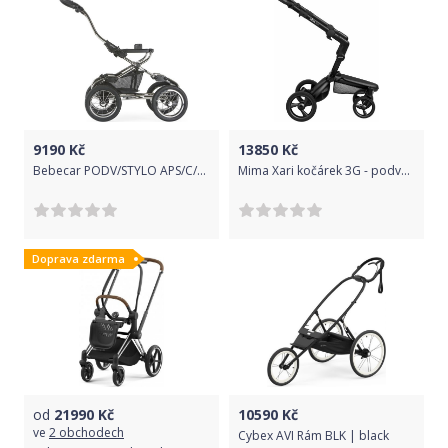
9190
Kč
13850
Kč
Bebecar PODV/STYLO APS/C/TG Stylo APS NM976
Mima Xari kočárek 3G - podvozek Black
Doprava zdarma
od
21990
Kč
10590
Kč
ve
2 obchodech
Cybex AVI Rám BLK | black