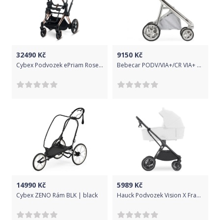
32490
Kč
9150
Kč
Cybex Podvozek ePriam Rosegold+Seat 2020
Bebecar PODV/VIA+/CR VIA+ SP953
14990
Kč
5989
Kč
Cybex ZENO Rám BLK | black
Hauck Podvozek Vision X Frame Black 2021