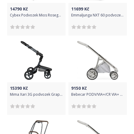
14790
Kč
11699
Kč
Cybex Podvozek Mios Rosegold+Seat 2020
Emmaljunga NXT 60 podvozek Black
15390
Kč
9150
Kč
Mima Xari 3G podvozek Graphite Grey
Bebecar PODV/VIA+/CR VIA+ SP034