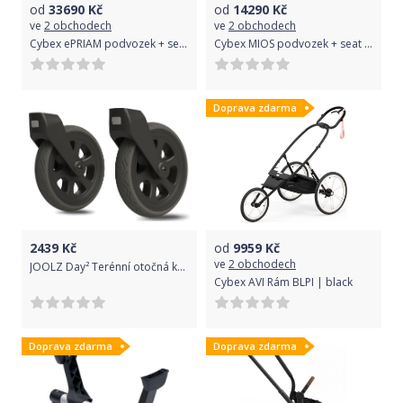
od
33690
Kč
od
14290
Kč
ve
2 obchodech
ve
2 obchodech
Cybex ePRIAM podvozek + seat Rosegold | rosegold 2022
Cybex MIOS podvozek + seat Chrome Brown | chrome 2022
Doprava zdarma
2439
Kč
od
9959
Kč
ve
2 obchodech
JOOLZ Day² Terénní otočná kola - black
Cybex AVI Rám BLPI | black
Doprava zdarma
Doprava zdarma