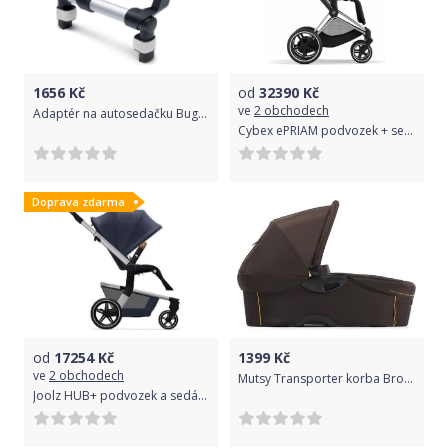
1656
Kč
od
32390
Kč
ve
2 obchodech
Adaptér na autosedačku Bugaboo Donkey Mono Britax-Römer
Cybex ePRIAM podvozek + seat Chrome Brown | chrome 2022
Doprava zdarma
od
17254
Kč
1399
Kč
ve
2 obchodech
Mutsy Transporter korba Brown
Joolz HUB+ podvozek a sedátko | Classic Blue