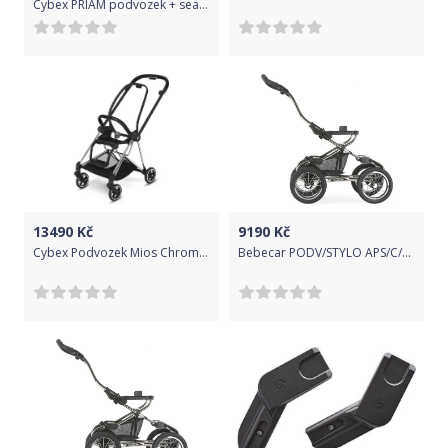
Cybex PRIAM podvozek + seat Chrome Brown | chrome 2022
13490
Kč
9190
Kč
Cybex Podvozek Mios Chrome Black+Seat 2019-20
Bebecar PODV/STYLO APS/C/BL Stylo APS A808