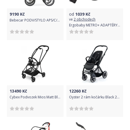
9190
Kč
od
1039
Kč
ve
2 obchodech
Bebecar PODV/STYLO APS/C/TOPO Stylo APS SP958
Ergobaby METRO+ ADAPTÉRY NA AUTOSEDAČKU Cybex, Nuna, BeSafe, Maxi Cossi
13490
Kč
12260
Kč
Cybex Podvozek Mios Matt Black+Seat 2019-20
Oyster 2 rám kočárku Black 2019