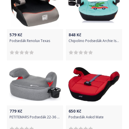
579
Kč
848
Kč
Podsedák Renolux Texas
Chipolino Podsedák Archie Iso 22-36 kg Dino
779
Kč
650
Kč
PETITEMARS Podsedák 22-36 kg Optimus Petite&Mars
Podsedák Axkid Mate