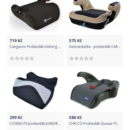
719
Kč
575
Kč
Cangaroo Podsedák Iceberg, černý, 15 - 36 kg
Autosedačka - podsedák CARETERO Leo beige
299
Kč
586
Kč
COSING PS podsedák JUNIOR 2022 - šedá
CHICCO Podsedák Quasar Plus Moon 15-36 kg