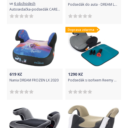
ve
6 obchodech
Podsedák do auta - DREAM LUXE red - Nania
Autosedačka-podsedák CARETERO Leo navy 2016
Doprava zdarma
619
Kč
1290
Kč
Nania DREAM FROZEN LX 2020
Podsedák s isofixem Reemy Grey 2018