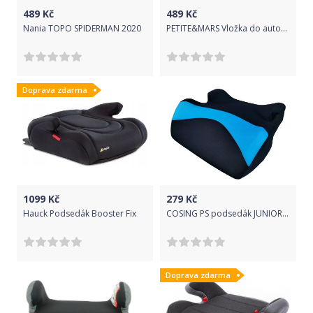
489
Kč
489
Kč
Nania TOPO SPIDERMAN 2020
PETITE&MARS Vložka do autosedačky 3D Aero růžová 9-18 kg
Doprava zdarma
1099
Kč
279
Kč
Hauck Podsedák Booster Fix
COSING PS podsedák JUNIOR 2022 - sv. modrá
Doprava zdarma