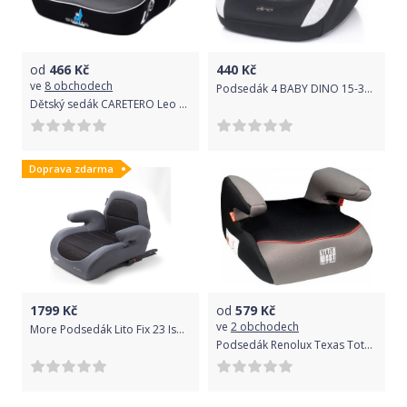
od
466
Kč
440
Kč
ve
8 obchodech
Podsedák 4 BABY DINO 15-36 BEIGE
Dětský sedák CARETERO Leo grey
Doprava zdarma
1799
Kč
od
579
Kč
ve
2 obchodech
More Podsedák Lito Fix 23 Isofix
Podsedák Renolux Texas Total Black 2019