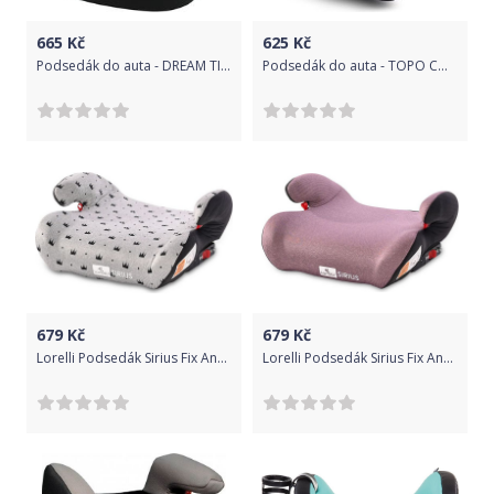
665
Kč
625
Kč
Podsedák do auta - DREAM TIGER černo-oranžový - Nania
Podsedák do auta - TOPO COMFORT PRISME GREY černý - Nania
679
Kč
679
Kč
Lorelli Podsedák Sirius Fix Anchorages Grey Crowns 2021
Lorelli Podsedák Sirius Fix Anchorages Pink 2021