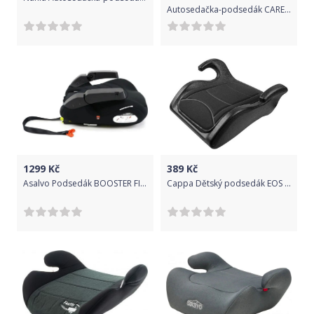
Autosedačka-podsedák CARETERO Leo cherry 2016
1299
Kč
389
Kč
Asalvo Podsedák BOOSTER FIX s isofixem 2022 black
Cappa Dětský podsedák EOS NAKED černý