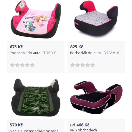
675
Kč
825
Kč
Podsedák do auta - TOPO COMFORT PAW PATROL růžový - Nania
Podsedák do auta - DREAM MATELL černý se vzorem - Fisher Prince
570
Kč
od
466
Kč
ve
5 obchodech
Nania Autosedačka-podsedák Topo CAMO khaki