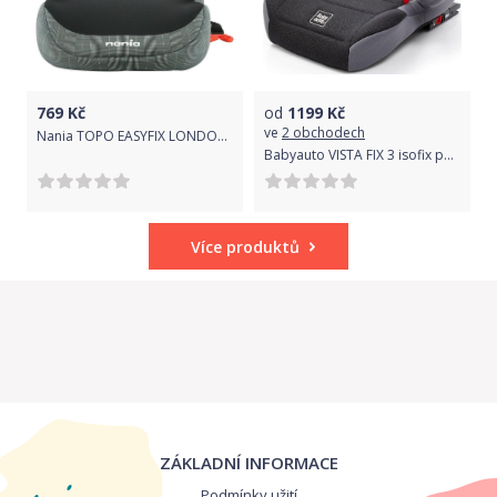
769
Kč
od
1199
Kč
ve
2 obchodech
Nania TOPO EASYFIX LONDON GREY 2020
Babyauto VISTA FIX 3 isofix podsedák 2021 Black
Více produktů
ZÁKLADNÍ INFORMACE
Podmínky užití