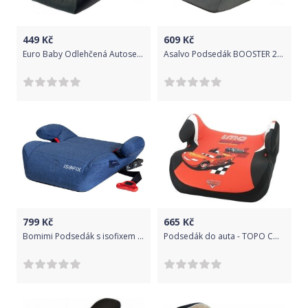
449
Kč
609
Kč
Euro Baby Odlehčená Autosedačka - Podsedák 15-36kg - šedá
Asalvo Podsedák BOOSTER 2022 grey
799
Kč
665
Kč
Bomimi Podsedák s isofixem Sigifix
Podsedák do auta - TOPO COMFORT CARS červený - Nania