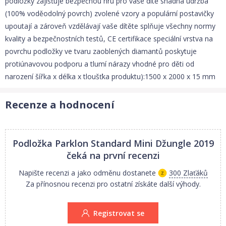
podložky zajišťuje bezpečnou hru pro vaše dítě snadná údržba
(100% voděodolný povrch) zvolené vzory a populární postavičky
upoutají a zároveň vzdělávají vaše dítěte splňuje všechny normy
kvality a bezpečnostních testů, CE certifikace speciální vrstva na
povrchu podložky ve tvaru zaoblených diamantů poskytuje
protiúnavovou podporu a tlumí nárazy vhodné pro děti od
narození šířka x délka x tloušťka produktu):1500 x 2000 x 15 mm
Recenze a hodnocení
Podložka Parklon Standard Mini Džungle 2019
čeká na první recenzi
Napište recenzi a jako odměnu dostanete
300 Zlaťáků
Za přínosnou recenzi pro ostatní získáte další výhody.
Registrovat se