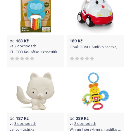
od
183
Kč
189
Kč
ve
2 obchodech
Oball OBALL Autíčko Sanitka, 6 m+
CHICCO Kousátko s chrastítkem se senzorickými kroužky Eco+ Sova Owly 3m+
od
187
Kč
od
289
Kč
ve
3 obchodech
ve
2 obchodech
Lanco - Lištička
Winfun Interaktivní chrastítko Včelka