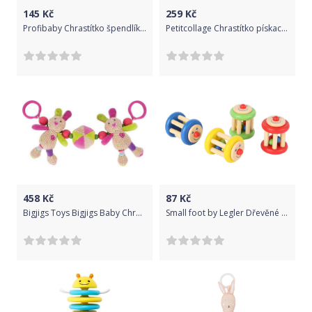
145
Kč
259
Kč
Profibaby Chrastítko špendlík a osmička v krabičce
Petitcollage Chrastítko pískací zajíček růžový
458
Kč
87
Kč
Bigjigs Toys Bigjigs Baby Chrastítko do kočárku králíček Bella
Small foot by Legler Dřevěné chrastítko 1 ks Klaun Červená