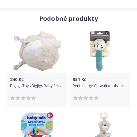
Podobné produkty
240
Kč
351
Kč
Bigjigs Toys Bigjigs Baby Pejsek chrastítko aktivní míč
Petitcollage Chrastítko pískací medvídek