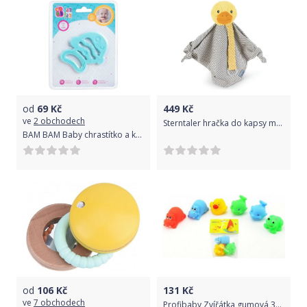
od
69
Kč
449
Kč
ve
2 obchodech
Sterntaler hračka do kapsy malá kačátko Eddík 23 cm 3201963
BAM BAM Baby chrastítko a kousátko ryba pro miminko
od
106
Kč
131
Kč
ve
7 obchodech
Profibaby Zvířátka gumová 3ks asst v sáčku