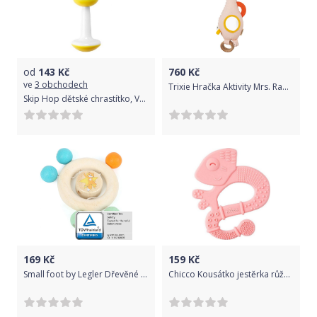
od
143
Kč
760
Kč
ve
3 obchodech
Trixie Hračka Aktivity Mrs. Rabbit 2021
Skip Hop dětské chrastítko, Včelka
169
Kč
159
Kč
Small foot by Legler Dřevěné chrastítko Small Foot Kroužek
Chicco Kousátko jestěrka růžová