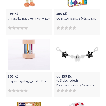
199
Kč
350
Kč
Chrastítko Baby Fehn Funky Lev
COBI CUTIE STIX Závěs se smajlíky
300
Kč
od
159
Kč
ve
3 obchodech
Bigjigs Toys Bigjigs Baby Dřevěné chrastítko
Plastová chrastící šňůra do kočárku Tullo bíločerné hvězdičky