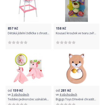
857
Kč
158
Kč
Dětská jídelní židlička s chrastítkem, růžová
Kousací kroužek ve tvaru zvířátka,4 druhy
od
159
Kč
od
281
Kč
ve
3 obchodech
ve
4 obchodech
Teddies Jednorožec usínáček/chrastítko plyš 30x30cm růžový na kartě 0m+
Bigjigs Toys Dřevěné chrastítko Bigjigs Baby Liška