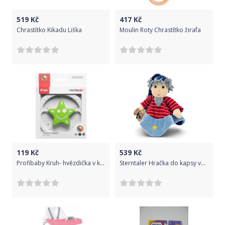
519
Kč
417
Kč
Chrastítko Kikadu Liška
Moulin Roty Chrastítko žirafa
119
Kč
539
Kč
Profibaby Kruh- hvězdička v krabičce, zeleno-bílý
Sterntaler Hračka do kapsy větší skřítek Sandmann 28 cm 37620