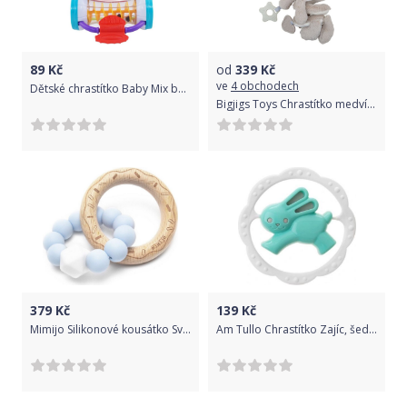
89
Kč
od
339
Kč
ve
4 obchodech
Dětské chrastítko Baby Mix barevný válec
Bigjigs Toys Chrastítko medvídek Bigjigs Baby Spirála
379
Kč
139
Kč
Mimijo Silikonové kousátko Světlo-modrý donut
Am Tullo Chrastítko Zajíc, šedá/mátová