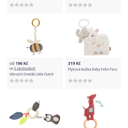
od
196
Kč
319
Kč
ve
5 obchodech
Plyšová knížka Baby Fehn Peru
Vibrační čmelák Little Dutch