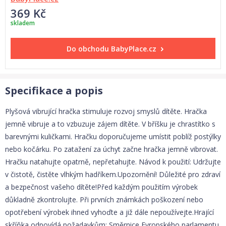
369 Kč
skladem
Do obchodu
BabyPlace.cz
Specifikace a popis
Plyšová vibrující hračka stimuluje rozvoj smyslů dítěte. Hračka
jemně vibruje a to vzbuzuje zájem dítěte. V bříšku je chrastítko s
barevnými kuličkami. Hračku doporučujeme umístit poblíž postýlky
nebo kočárku. Po zatažení za úchyt začne hračka jemně vibrovat.
Hračku natahujte opatrně, nepřetahujte. Návod k použití: Udržujte
v čistotě, čistěte vlhkým hadříkem.Upozornění! Důležité pro zdraví
a bezpečnost vašeho dítěte!Před každým použitím výrobek
důkladně zkontrolujte. Při prvních známkách poškození nebo
opotřebení výrobek ihned vyhoďte a již dále nepoužívejte.Hrající
skříňka odpovídá požadavkům: Směrnice Evropského parlamentu