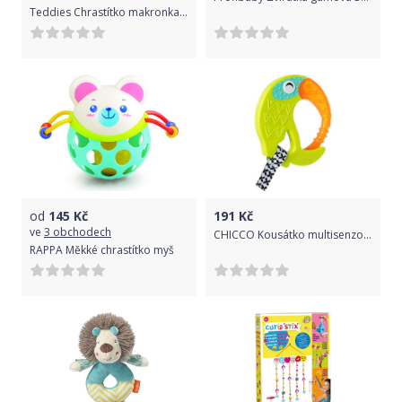
Teddies Chrastítko makronka dřevo/plast v krabičce 12x16x8cm 6m+
od
145
Kč
191
Kč
ve
3 obchodech
CHICCO Kousátko multisenzorické Fresh Tukan 6m+
RAPPA Měkké chrastítko myš