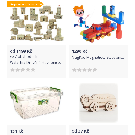
Doprava zdarma
od
1199
Kč
1290
Kč
ve
7 obchodech
MagPad Magnetická stavebnice Magnetiko Medium set 38 ks
Walachia Dřevěná stavebnice Vario Massive 209 dílů
151
Kč
od
37
Kč