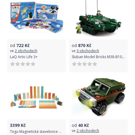
od
722
Kč
od
870
Kč
ve
2 obchodech
ve
3 obchodech
LaQ Artic Life 3+
Sluban Model Bricks M38-B1010 bojový tank STRV103
3399
Kč
od
40
Kč
ve
2 obchodech
Tegu Magnetická stavebnice TEGU Sunset - 42 dílů