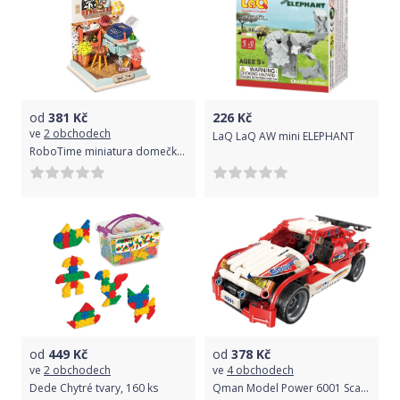
od
381
Kč
226
Kč
ve
2 obchodech
LaQ LaQ AW mini ELEPHANT
RoboTime miniatura domečku Studovna ke psaní deníku
od
449
Kč
od
378
Kč
ve
2 obchodech
ve
4 obchodech
Dede Chytré tvary, 160 ks
Qman Model Power 6001 Scarlet Shadow Canis