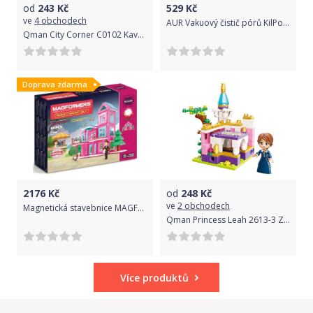
od
243
Kč
529
Kč
ve
4 obchodech
AUR Vakuový čistič pórů KilPor 2.0
Qman City Corner C0102 Kavárna Crossroad
Doprava zdarma
2176
Kč
od
248
Kč
ve
2 obchodech
Magnetická stavebnice MAGFORMERS Sweet House Set
Qman Princess Leah 2613-3 Zámecká zahrada
Více produktů