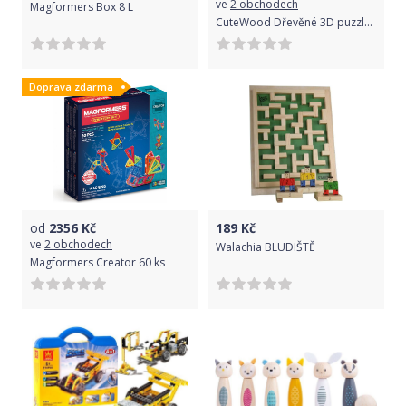
ve
2 obchodech
Magformers Box 8 L
CuteWood Dřevěné 3D puzzle Kamion s mlékem
Doprava zdarma
od
2356
Kč
189
Kč
ve
2 obchodech
Walachia BLUDIŠTĚ
Magformers Creator 60 ks