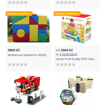
Doprava zdarma
Doprava zdarma
9800
Kč
od
2064
Kč
ve
3 obchodech
Molitanová stavebnice VELKÁ 13 ks (30 cm)
Qman První kostky 5501 Stavební stůl pro andílky