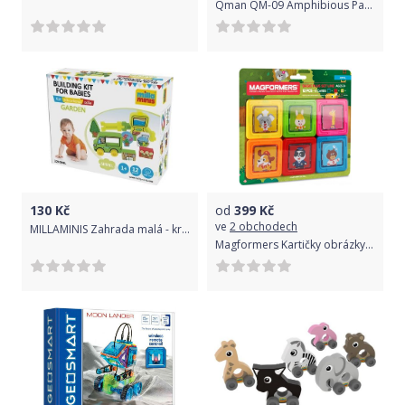
Qman QM-09 Amphibious Panzer 1803-1 Hlídkový vůz
130
Kč
od
399
Kč
ve
2 obchodech
MILLAMINIS Zahrada malá - krabička
Magformers Kartičky obrázky, 6 ks