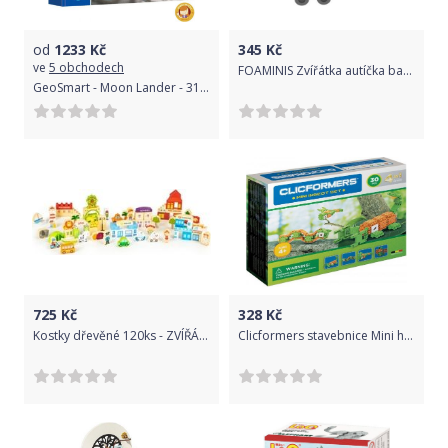
od
1233
Kč
345
Kč
ve
5 obchodech
FOAMINIS Zvířátka autíčka barevná 12
GeoSmart - Moon Lander - 31 ks
725
Kč
328
Kč
Kostky dřevěné 120ks - ZVÍŘÁTKA A MĚSTO barevné - EcoToys
Clicformers stavebnice Mini hmyz