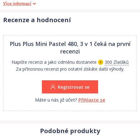
Více informací
kompatibilita s dalšími sadami
velká variabilita možných sestavených modelů
Recenze a hodnocení
Obsah balení:
Plus Plus Mini Pastel 480, 3 v 1
čeká na první
480 dílků v pastelových barvách 191x růžová, 90x bílá, 84x
recenzi
žlutá, 68x modrá, 42x zelená, 5x fialová
Napište recenzi a jako odměnu dostanete
300 Zlaťáků
Vyberte dětem některou ze
stavebnic
Mini Basic!
Za přínosnou recenzi pro ostatní získáte další výhody.
Vhodné
pro děti
od 5 let
Registrovat se
Materiál: plast
Počet dílků: 480 ks
Máte u nás již účet?
Přihlaste se
Velikost kostičky: 2 x 1,3 cm
Rozměr balení: 24,5 x 16 x 4,5 cm
Navrženo a vyrobeno:
Dánsko
Podobné produkty