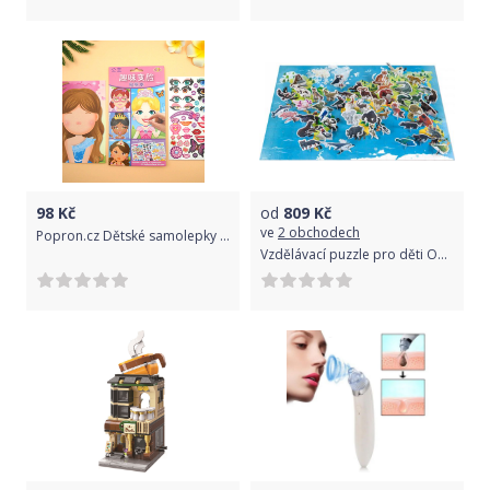
98
Kč
od
809
Kč
ve
2 obchodech
Popron.cz Dětské samolepky - princezny
Vzdělávací puzzle pro děti Ohrožené zvířátka Janod 200 ks s figurkami zvířat 50 ks