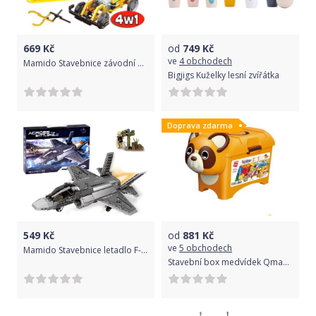
669
Kč
od
749
Kč
ve
4 obchodech
Mamido Stavebnice závodní autíčko 4v1
Bigjigs Kuželky lesní zvířátka
Doprava zdarma
549
Kč
od
881
Kč
ve
5 obchodech
Mamido Stavebnice letadlo F-35 646 dílů
Stavební box medvídek Qman Build N Learn