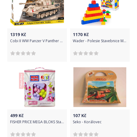
1319
Kč
1170
Kč
Cobi II WW Panzer V Panther PUDEL, 840 k, 2 f
Wader - Polesie Stavebnice Mega XXL 36 61cm
499
Kč
107
Kč
FISHER PRICE MEGA BLOKS Stavebnice 60 dílků v plastové tašce pro holky
Seko - Korálovec