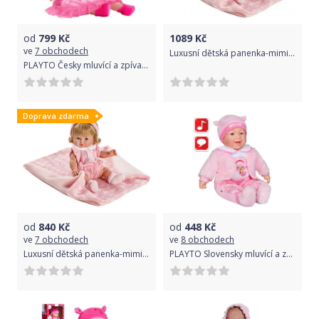
od
799
Kč
1089
Kč
ve
7 obchodech
Luxusní dětská panenka-miminko Berbesa Amalia 34cm, Růžová
PLAYTO Česky mluvící a zpívající dětská panenka PlayTo Tina 46 cm
Doprava zdarma
od
840
Kč
od
448
Kč
ve
7 obchodech
ve
8 obchodech
Luxusní dětská panenka-miminko Berbesa Amalia 34cm
PLAYTO Slovensky mluvící a zpívající dětská panenka PlayTo Kristínka 46 cm