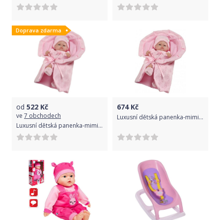
Doprava zdarma
od
522
Kč
674
Kč
ve
7 obchodech
Luxusní dětská panenka-miminko Berbesa Valentina 28cm, Růžová
Luxusní dětská panenka-miminko Berbesa Valentina 28cm