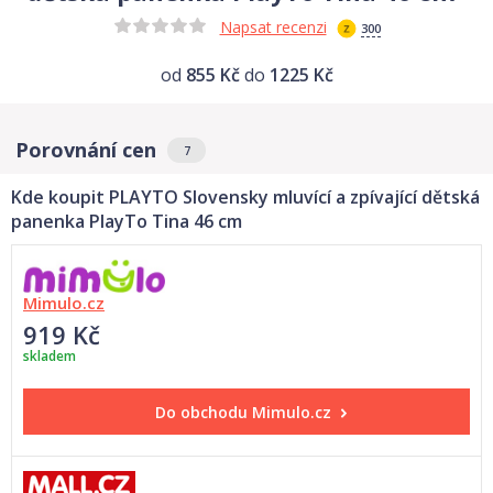
Napsat recenzi
300
od
855 Kč
do
1225 Kč
Porovnání cen
7
Kde koupit PLAYTO Slovensky mluvící a zpívající dětská
panenka PlayTo Tina 46 cm
Mimulo.cz
919 Kč
skladem
Do obchodu
Mimulo.cz