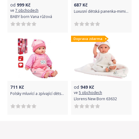
od
999
Kč
687
Kč
ve
7 obchodech
Luxusní dětská panenka-miminko Berbesa Anička 28cm, Růžová
BABY born Vana růžová
Doprava zdarma
711
Kč
od
949
Kč
ve
5 obchodech
Polsky mluvící a zpívající dětská panenka PlayTo Agatka 46 cm, Růžová
Llorens New Born 63632