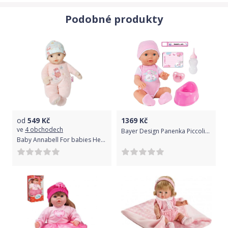
Podobné produkty
od
549
Kč
1369
Kč
ve
4 obchodech
Bayer Design Panenka Piccolina novorozenec
Baby Annabell For babies Hezky spinkej, 30 cm