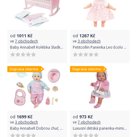
od
1011
Kč
od
1267
Kč
ve
7 obchodech
ve
3 obchodech
Baby Annabell Kolébka Sladké sny
Petitcollin Panenka Leo Ecolo 25 cm Petit Nuage
Doprava zdarma
Doprava zdarma
od
1699
Kč
od
973
Kč
ve
3 obchodech
ve
7 obchodech
Baby Annabell Dobrou chuť, 43 cm
Luxusní dětská panenka-miminko Berbesa Amanda 43cm