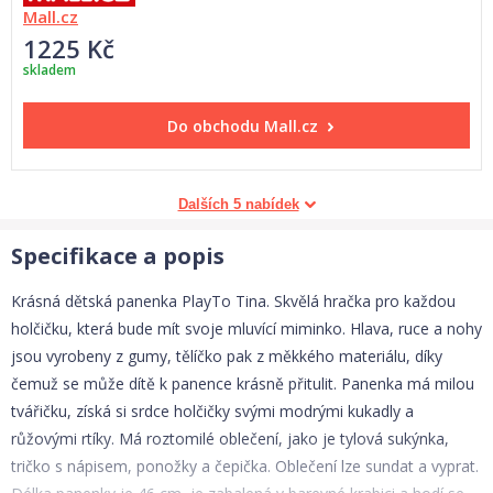
Mall.cz
1225 Kč
skladem
Do obchodu
Mall.cz
Dalších 5 nabídek
Specifikace a popis
Krásná dětská panenka PlayTo Tina. Skvělá hračka pro každou
holčičku, která bude mít svoje mluvící miminko. Hlava, ruce a nohy
jsou vyrobeny z gumy, tělíčko pak z měkkého materiálu, díky
čemuž se může dítě k panence krásně přitulit. Panenka má milou
tvářičku, získá si srdce holčičky svými modrými kukadly a
růžovými rtíky. Má roztomilé oblečení, jako je tylová sukýnka,
tričko s nápisem, ponožky a čepička. Oblečení lze sundat a vyprat.