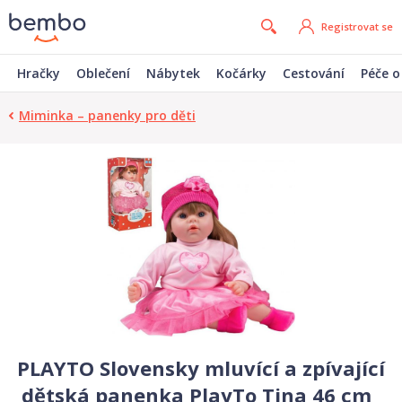
Registrovat se
Hračky
Oblečení
Nábytek
Kočárky
Cestování
Péče o
Miminka – panenky pro děti
PLAYTO Slovensky mluvící a zpívající
dětská panenka PlayTo Tina 46 cm