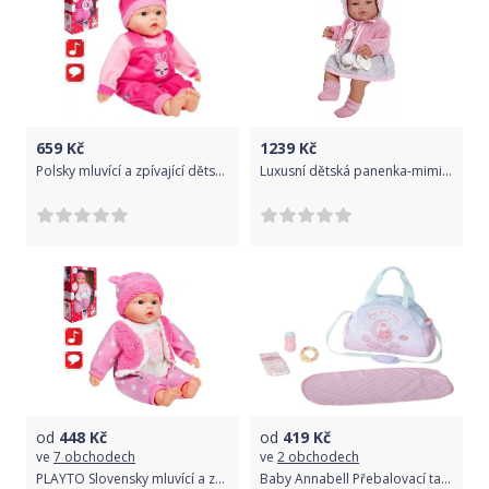
659
Kč
1239
Kč
Polsky mluvící a zpívající dětská panenka PlayTo Zosia 46 cm, Růžová
Luxusní dětská panenka-miminko Berbesa Amanda 43cm, Růžová
od
448
Kč
od
419
Kč
ve
7 obchodech
ve
2 obchodech
PLAYTO Slovensky mluvící a zpívající dětská panenka PlayTo Marika 46 cm
Baby Annabell Přebalovací taška růžovo-modrá