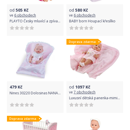
od
505
Kč
od
580
Kč
ve
6 obchodech
ve
6 obchodech
PLAYTO Česky mluvící a zpívající dětská panenka PlayTo Terezka 46 cm
BABY born Houpací křesílko
Doprava zdarma
479
Kč
od
1097
Kč
ve
7 obchodech
Nines 30220 Dolosinas NANA plaváček 26 cm holka
Luxusní dětská panenka-miminko Berbesa Ema 39cm
Doprava zdarma