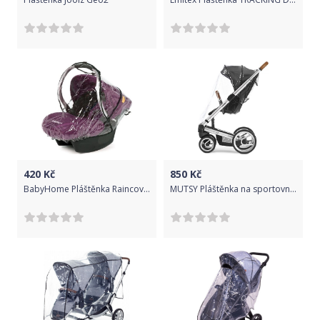
420
Kč
850
Kč
BabyHome Pláštěnka Raincover Egg0+
MUTSY Pláštěnka na sportovní nástavbu i2