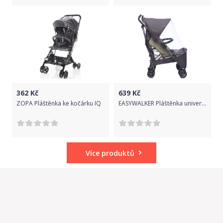
362
Kč
639
Kč
ZOPA Pláštěnka ke kočárku IQ
EASYWALKER Pláštěnka univerzální na golfový kočárek
Více produktů