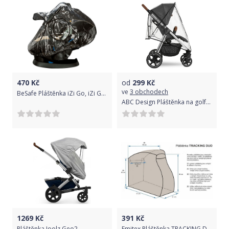
470
Kč
od
299
Kč
ve
3 obchodech
BeSafe Pláštěnka iZi Go, iZi Go Modular
ABC Design Pláštěnka na golfky se stříškou
1269
Kč
391
Kč
Pláštěnka Joolz Geo2
Emitex Pláštěnka TRACKING DUO