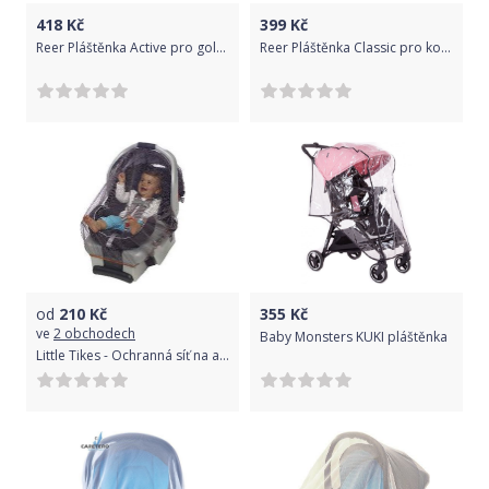
418
Kč
399
Kč
Reer Pláštěnka Active pro golfky a sport.koč.
Reer Pláštěnka Classic pro kombi kočárky
od
210
Kč
355
Kč
ve
2 obchodech
Baby Monsters KUKI pláštěnka
Little Tikes - Ochranná síť na autosedačku