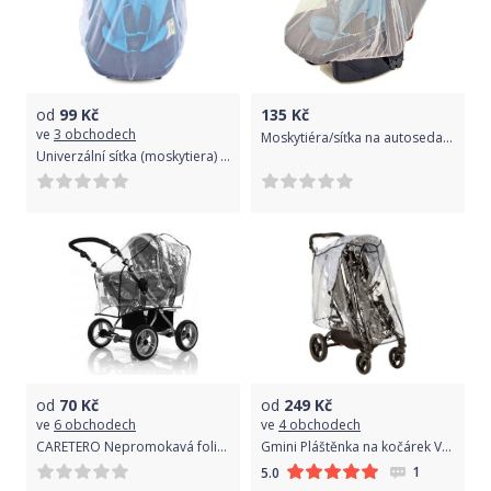
od
99
Kč
135
Kč
ve
3 obchodech
Moskytiéra/síťka na autosedačku, Dětský svět, béžová
Univerzální síťka (moskytiera) proti hmyzu na autosedačku
od
70
Kč
od
249
Kč
ve
6 obchodech
ve
4 obchodech
CARETERO Nepromokavá folie na hluboký kočárek UNIVERZÁLNÍ
Gmini Pláštěnka na kočárek Valco Snap 3,4
1
5.0