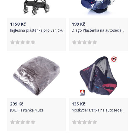
1158
Kč
199
Kč
Inglesina pláštěnka pro vaničku
Diago Pláštěnka na autosedačku 0+
299
Kč
135
Kč
JOIE Pláštěnka Muze
Moskytiéra/síťka na autosedačku, Dětský svět, modrá