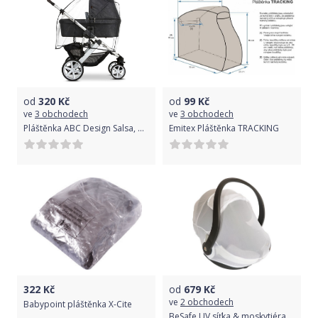
od
320
Kč
od
99
Kč
ve
3 obchodech
ve
3 obchodech
Pláštěnka ABC Design Salsa, Condor, Turbo, Terreno, Viper
Emitex Pláštěnka TRACKING
322
Kč
od
679
Kč
ve
2 obchodech
Babypoint pláštěnka X-Cite
BeSafe UV síťka & moskytiéra na autosedačky