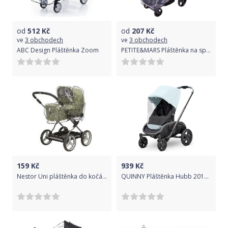
od
512
Kč
od
207
Kč
ve
3 obchodech
ve
3 obchodech
ABC Design Pláštěnka Zoom
PETITE&MARS Pláštěnka na sportovní kočárek Street
159
Kč
939
Kč
Nestor Uni pláštěnka do kočárku s překládací rukojetí - matná
QUINNY Pláštěnka Hubb 2019 - /Zapp