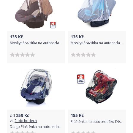
135
Kč
135
Kč
Moskytiéra/síťka na autosedačku, Dětský svět, šedá
Moskytiéra/síťka na autosedačku, Dětský svět, bílá
od
259
Kč
155
Kč
ve
2 obchodech
Pláštěnka na autosedačku Dětský svět
Diago Pláštěnka na autosedačku KOMFORT