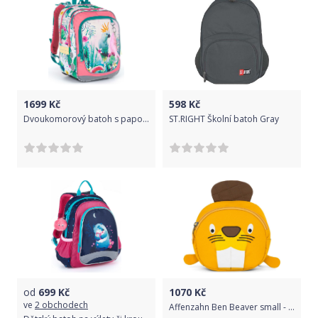
1699
Kč
598
Kč
Dvoukomorový batoh s papouškem kakadu Topgal ENDY 21002 G
ST.RIGHT Školní batoh Gray
od
699
Kč
1070
Kč
ve
2 obchodech
Affenzahn Ben Beaver small - ochre uni