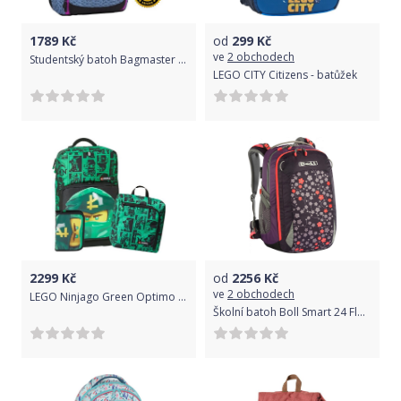
1789
Kč
od
299
Kč
ve
2 obchodech
Studentský batoh Bagmaster Digital 8 A - Doprava Zdarma
LEGO CITY Citizens - batůžek
2299
Kč
od
2256
Kč
ve
2 obchodech
LEGO Ninjago Green Optimo Plus - školní batoh, 3 dílný set
Školní batoh Boll Smart 24 Flowers