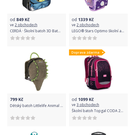
od
849
Kč
od
1339
Kč
ve
2 obchodech
ve
2 obchodech
CERDÁ · Školní batoh 3D Batman
LEGO® Stars Optimo školní aktovka 2 dílný set
Doprava zdarma
799
Kč
od
1099
Kč
ve
3 obchodech
Dětský batoh Littlelife Animal Toddler Daysack - crocodile uni
Školní batoh Topgal CODA 20009 G