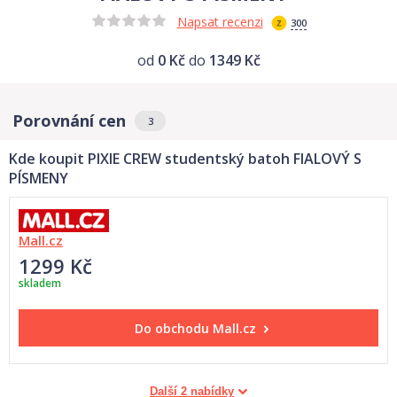
Napsat recenzi
300
od
0 Kč
do
1349 Kč
Porovnání cen
3
Kde koupit PIXIE CREW studentský batoh FIALOVÝ S
PÍSMENY
Mall.cz
1299 Kč
skladem
Do obchodu
Mall.cz
Další 2 nabídky