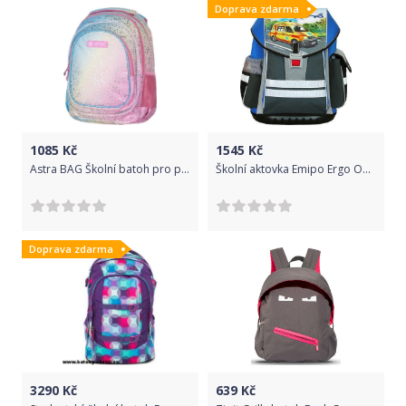
Doprava zdarma
1085
Kč
1545
Kč
Astra BAG Školní batoh pro první stupeň RAINBOW DUST, AB330, 502022102
Školní aktovka Emipo Ergo One Záchranáři - Doprava Zdarma > varianta A.
Doprava zdarma
3290
Kč
639
Kč