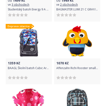
od
1499
Kč
od
1949
Kč
ve
3 obchodech
ve
2 obchodech
Studentský batoh Energy 9 A Bagmaster - Doprava Zdarma
BAGMASTER LUMI 21 C GRAY/BLUE/PINK
Doprava zdarma
1359
Kč
1070
Kč
BAAGL Školní batoh Cubic Army 29 l
Affenzahn Richi Rooster small - yellow uni