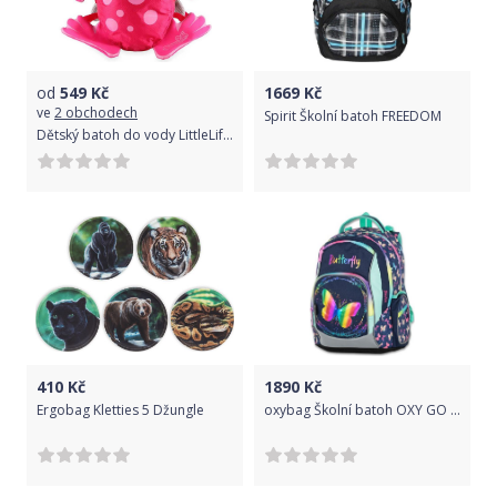
od
549
Kč
1669
Kč
ve
2 obchodech
Spirit Školní batoh FREEDOM
Dětský batoh do vody LittleLife Animal Swim - pink frog uni
410
Kč
1890
Kč
Ergobag Kletties 5 Džungle
oxybag Školní batoh OXY GO Motýl 22 l