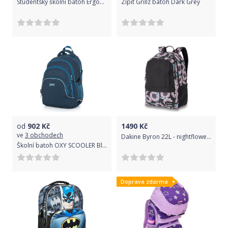
Studentský školní batoh Ergobag Satch Hurly Pearly - Doprava Zdarma
Zipit Grillz batoh Dark Grey
od
902
Kč
1490
Kč
ve
3 obchodech
Dakine Byron 22L - nightflower uni
Školní batoh OXY SCOOLER Blue
Doprava zdarma