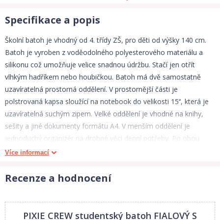
Specifikace a popis
Školní batoh je vhodný od 4. třídy ZŠ, pro děti od výšky 140 cm.
Batoh je vyroben z voděodolného polyesterového materiálu a
silikonu což umožňuje velice snadnou údržbu. Stačí jen otřít
vlhkým hadříkem nebo houbičkou. Batoh má dvě samostatně
uzavíratelná prostorná oddělení. V prostornější části je
polstrovaná kapsa sloužící na notebook do velikosti 15‘‘, která je
uzavíratelná suchým zipem. Velké oddělení je vhodné na knihy,
sešity a jiné dokumenty formátu A4. V menším oddělení je
jednoduchý organizér na drobné věci denní potřeby. Po obou
stranách batohu jsou síťovinové kapsy, do kterých lze umístit
Více informací
láhev. Ty mají v horní části našitý praktický elastický pásek, aby
obsah nevypadl. Pro komfortní užívání má batoh ergonomicky
Recenze a hodnocení
tvarovaná polstrovaná záda a posuvný zádový systém umožňující
nastavení optimální polohu popruhů vzhledem k výšce dítěte.
Popruhy jsou široké a polstrované, aby se nezařezávaly a v
PIXIE CREW studentský batoh FIALOVÝ S