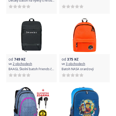
Dětský batoh na výlety či kroužky Topgal SISI 21023 G
od
749
Kč
od
375
Kč
ve
2 obchodech
ve
3 obchodech
BAAGL Školní batoh Friends černý
Batoh NASA oranžový