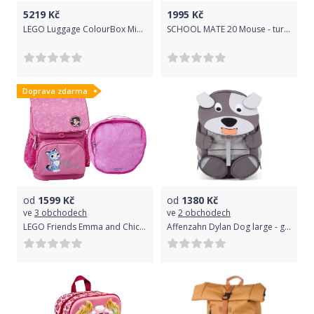
5219
Kč
1995
Kč
LEGO Luggage ColourBox Minifigure Head 28\" - Námořnická modř
SCHOOL MATE 20 Mouse - turquoise
Doprava zdarma
od
1599
Kč
od
1380
Kč
ve
3 obchodech
ve
2 obchodech
LEGO Friends Emma and Chico Optimo 2-dílný set
Affenzahn Dylan Dog large - green uni