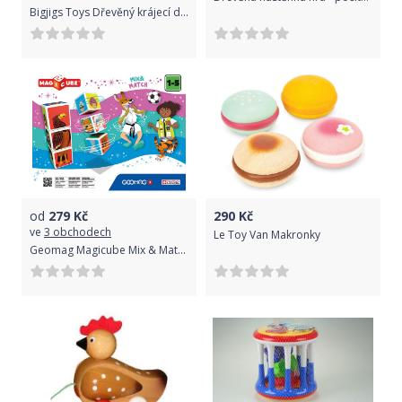
Bigjigs Toys Dřevěný krájecí dort s jahodama
od
279
Kč
290
Kč
ve
3 obchodech
Le Toy Van Makronky
Geomag Magicube Mix & Match 6 kostek