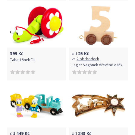
399
Kč
od
25
Kč
ve
2 obchodech
Tahací šnek Elli
Legler Vagónek dřevěné vláčkodráhy - přírodní číslice Varianta: 5
od
449
Kč
od
243
Kč