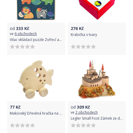
od
333
Kč
276
Kč
ve
6 obchodech
Krabička s tvary
Vilac vkládací puzzle Zvířecí astronauti
77
Kč
od
309
Kč
ve
2 obchodech
Makovský Dřevěná hračka na kolečkách, různé druhy rybka
Legler Small Foot Zámek ze dřeva Dvorní zahrada