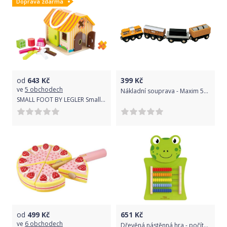
Doprava zdarma
od
643
Kč
399
Kč
ve
5 obchodech
Nákladní souprava - Maxim 50211
SMALL FOOT BY LEGLER Small Foot Vhazování domeček kůlna
od
499
Kč
651
Kč
ve
6 obchodech
Dřevěná nástěnná hra - počítadlo