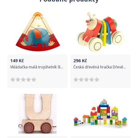
149
Kč
296
Kč
Vkládačka malá trojúhelník Slon
Česká dřevěná hračka Dřevěná tahací hračka - Housenka klapací