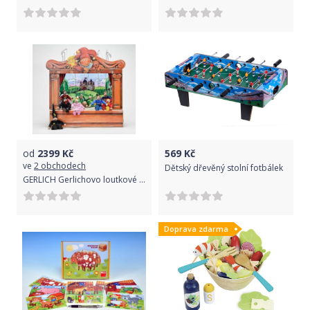
od
2399
Kč
569
Kč
ve
2 obchodech
Dětský dřevěný stolní fotbálek
GERLICH Gerlichovo loutkové divadlo
Doprava zdarma