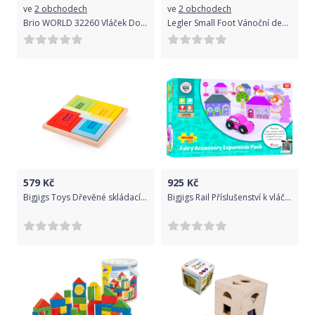
ve
2 obchodech
ve
2 obchodech
Brio WORLD 32260 Vláček Donalda a Daisy
Legler Small Foot Vánoční dekorace stojan na čajovou svíčku létavice
579
Kč
925
Kč
Bigjigs Toys Dřevěné skládací tvary
Bigjigs Rail Příslušenství k vláčkodráze pro princezny