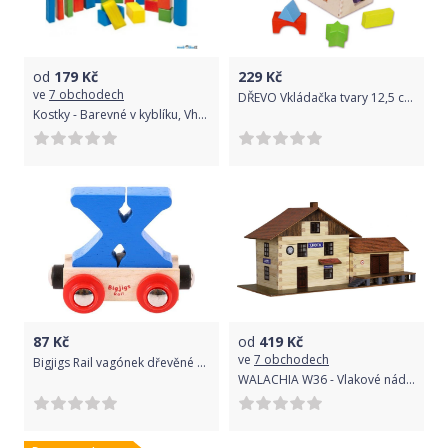
od
179
Kč
229
Kč
ve
7 obchodech
DŘEVO Vkládačka tvary 12,5 cm *DŘEVĚNÉ HRAČKY*
Kostky - Barevné v kyblíku, Vhazovačka, 50ks (Woody)
87
Kč
od
419
Kč
ve
7 obchodech
Bigjigs Rail vagónek dřevěné vláčkodráhy - Písmeno X
WALACHIA W36 - Vlakové nádraží