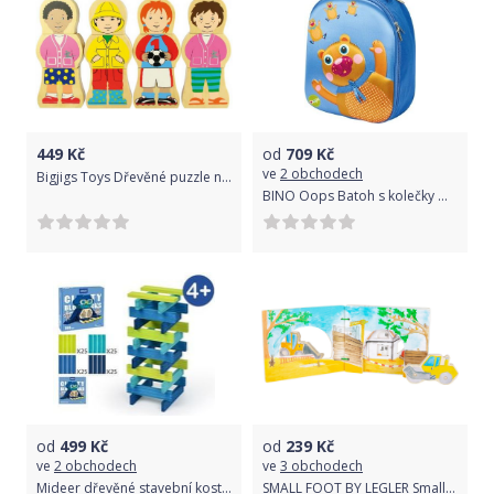
449
Kč
od
709
Kč
ve
2 obchodech
Bigjigs Toys Dřevěné puzzle národnosti
BINO Oops Batoh s kolečky medvěd
od
499
Kč
od
239
Kč
ve
2 obchodech
ve
3 obchodech
Mideer dřevěné stavební kostky - do modra
SMALL FOOT BY LEGLER Small Foot Dřevěná knížka stavba