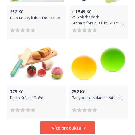
252
Kč
od
549
Kč
ve
6 obchodech
Dino Kostky kubus Domácí zvířátka dřevo 12ks v krabičce 22x17x4cm
Set na přípravu salátu Vilac Grande
379
Kč
252
Kč
Djeco Krájení Oběd
Baby kostka vkládací zatloukačka 13cm s kostkami a kladívkem 2v1 pro miminko
Více produktů