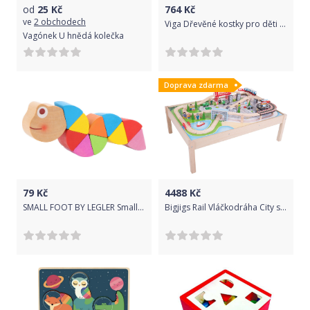
od
25
Kč
764
Kč
ve
2 obchodech
Viga Dřevěné kostky pro děti Viga Farma 50 dílů - 50287
Vagónek U hnědá kolečka
Doprava zdarma
79
Kč
4488
Kč
SMALL FOOT BY LEGLER Small Foot Duhový červík 1 ks
Bigjigs Rail Vláčkodráha City se stolem