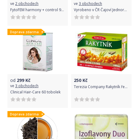
ve
2 obchodech
ve
3 obchodech
FytoFEM harmony + control 90 tablet
Vyrobeno v ČR Čajoví Jednorožci - Miluji Tě, 70g - malina s vanilkou
Doprava zdarma
od
299
Kč
250
Kč
ve
3 obchodech
Terezia Company Rakytník řešetlákový 100% prášek z plodů 60 cps.
Clinical Hair-Care 60 tobolek
Doprava zdarma