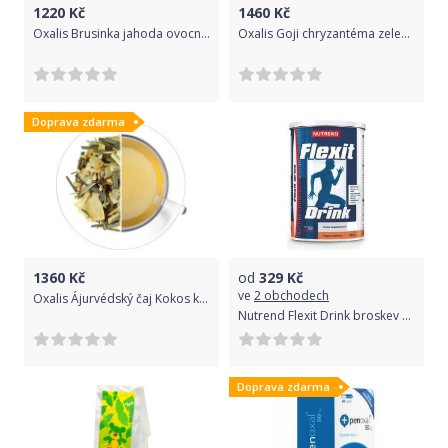
1220
Kč
1460
Kč
Oxalis Brusinka jahoda ovocný 1 kg 1 kg
Oxalis Goji chryzantéma zelený aromatizovaný 1 kg 1 kg
Doprava zdarma
1360
Kč
od
329
Kč
ve
2 obchodech
Oxalis Ájurvédský čaj Kokos kurkuma 1 kg 1 Kg
Nutrend Flexit Drink broskev 400 g
Doprava zdarma