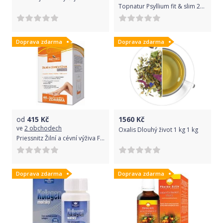
Topnatur Psyllium fit & slim 200 g
Doprava zdarma
Doprava zdarma
od
415
Kč
1560
Kč
ve
2 obchodech
Oxalis Dlouhý život 1 kg 1 kg
Priessnitz Žilní a cévní výživa FORTE 60 tobolek + Mazání na žíly a cévy Medical
Doprava zdarma
Doprava zdarma