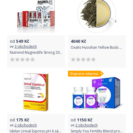
od
549
Kč
4040
Kč
ve
3 obchodech
Oxalis Huoshan Yellow Buds 1 kg 1 kg
Nutrend Magneslife Strong 20x60ml
Doprava zdarma
od
175
Kč
od
1150
Kč
ve
2 obchodech
ve
2 obchodech
Idelyn Urinal Express pH 6 sáčků
Simply You Fertility Blend pro páry (ženy+muži) 150 kapslí