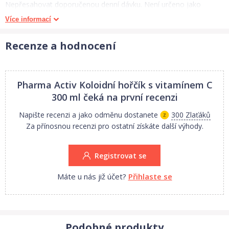
Nepřesahovat doporučenou denní dávku. Není určeno jako
náhrada pestré stravy. Vhodné pro děti od 3 let. Nevhodné pro
Více informací
osoby alergické (přecitlivělé) na některou z látek ve složení
produktu. Výrobek je vhodný pro vegetariány a
Recenze a hodnocení
vegany.Uchovávejte mimo dosah dětí! Složení (v přepočtu na
denní dávku - 5 ml): Aktívní složky: Voda, kyselina citrónová (Acid
Citrid) 340mg, kyselina L-askorbová (vitamín C, Acid Ascorbic)
Pharma Activ Koloidní hořčík s vitamínem C
210mg (262 %*), Horčík/Hořčík Mg (chlorid hořečnatý) 166mg (44
300 ml
čeká na první recenzi
%*), aróma: malina 20mg. Přísady: sladidlo: ...
Napište recenzi a jako odměnu dostanete
300 Zlaťáků
Za přínosnou recenzi pro ostatní získáte další výhody.
Registrovat se
Máte u nás již účet?
Přihlaste se
Podobné produkty