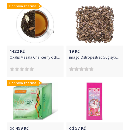
Doprava zdarma
1422
Kč
19
Kč
Oxalis Masala Chai černý ochucený 1 kg 1 Kg
imago Ostropestřec 50g sypaný
Doprava zdarma
od
499
Kč
od
57
Kč