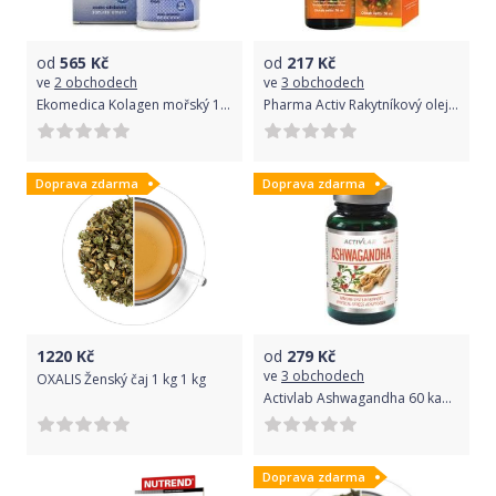
od
565
Kč
od
217
Kč
ve
2 obchodech
ve
3 obchodech
Ekomedica Kolagen mořský 120 kapslí
Pharma Activ Rakytníkový olej 50 ml
Doprava zdarma
Doprava zdarma
1220
Kč
od
279
Kč
ve
3 obchodech
OXALIS Ženský čaj 1 kg 1 kg
Activlab Ashwagandha 60 kapslí
Doprava zdarma