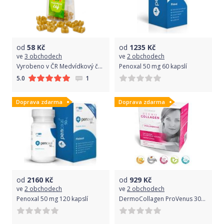
od
58
Kč
od
1235
Kč
ve
3 obchodech
ve
2 obchodech
Vyrobeno v ČR Medvídkový čaj máta, 50g
Penoxal 50 mg 60 kapslí
1
5.0
Doprava zdarma
Doprava zdarma
od
2160
Kč
od
929
Kč
ve
2 obchodech
ve
2 obchodech
Penoxal 50 mg 120 kapslí
DermoCollagen ProVenus 30sáčků s pomeranč.příchutí