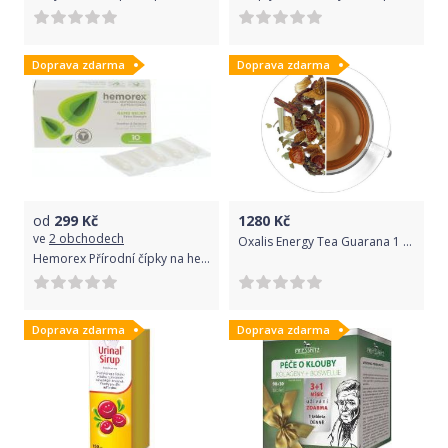
Doprava zdarma
Doprava zdarma
od
299
Kč
1280
Kč
ve
2 obchodech
Oxalis Energy Tea Guarana 1 kg 1 kg
Hemorex Přírodní čípky na hemoroidy 10 ks
Doprava zdarma
Doprava zdarma