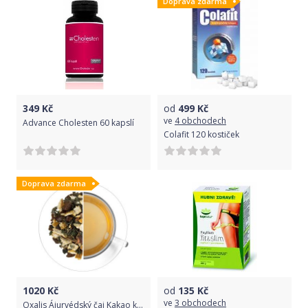
Doprava zdarma
349
Kč
od
499
Kč
ve
4 obchodech
Advance Cholesten 60 kapslí
Colafit 120 kostiček
Doprava zdarma
1020
Kč
od
135
Kč
ve
3 obchodech
Oxalis Ájurvédský čaj Kakao kardamom 1 kg 1 Kg