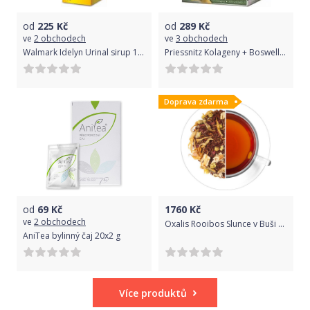
od
225
Kč
od
289
Kč
ve
2 obchodech
ve
3 obchodech
Walmark Idelyn Urinal sirup 150 ml
Priessnitz Kolageny + Boswellie péče o klouby 90+30 tablet
Doprava zdarma
od
69
Kč
1760
Kč
ve
2 obchodech
Oxalis Rooibos Slunce v Buši 1 kg 1 kg
AniTea bylinný čaj 20x2 g
Více produktů