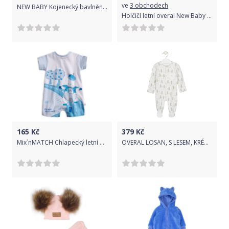
ve
3 obchodech
NEW BABY Kojenecký bavlněný overal Stripes ledově modrá 100% Bavlna 62 (3-6m)
Holčičí letní overal New Baby Marine 80 (9-12m)
165
Kč
379
Kč
Mix´nMATCH Chlapecký letní overal MixńMatch MY FRIEND bílý Velikost: 50
OVERAL LOSAN, S LESEM, KRÉMOVĚ BÍLÝ Velikost: 56