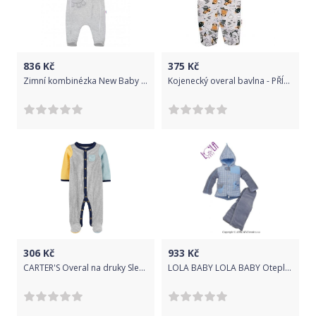
836
Kč
375
Kč
Zimní kombinézka New Baby Winter Elephant světle šedá, Šedá, 74 (6-9m)
Kojenecký overal bavlna - PŘÍŠERKY na šedém - vel.56
306
Kč
933
Kč
CARTER'S Overal na druky Sleep&Play Grey&Multicolor kluk 3m
LOLA BABY LOLA BABY Oteplený komplet - bundička a kalhoty DOGI