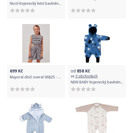
Nicol Kojenecký letní bavlněný overal Nicol Dolphin Modrá 80 (9-12m)
699
Kč
od
858
Kč
ve
3 obchodech
Mayoral dívčí overal 06825 - 006 Velikost: 128
NEW BABY Kojenecký bavlněný overal s kapucí a oušky New Baby Paw modrý Modrá 68 (4-6m)