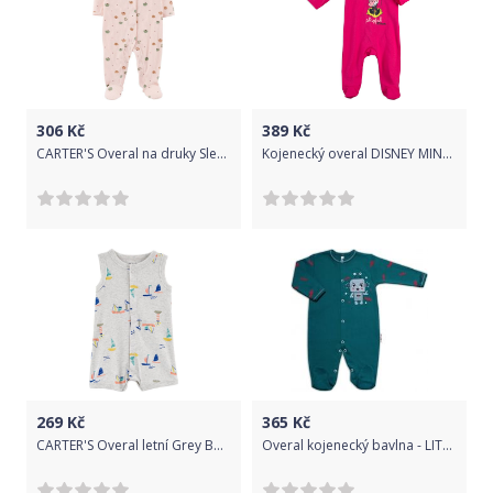
306
Kč
389
Kč
CARTER'S Overal na druky Sleep&Play Pink Apples holka 6m
Kojenecký overal DISNEY MINNIE PLAYFUL tmavě růžový Velikost: 92
269
Kč
365
Kč
CARTER'S Overal letní Grey Boats kluk 9m
Overal kojenecký bavlna - LITTLE ROBOT tmavá mořská zelená - vel.56