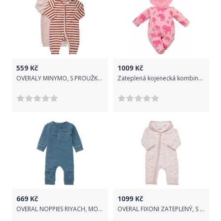
559
Kč
1009
Kč
OVERALY MINYMO, S PROUŽKY, RŮŽOVÉ, BAVLNA Velikost: 92
Zateplená kojenecká kombinéza s kapucí Baby Service Sloni růžová, Růžová, 74 (6-9m)
669
Kč
1099
Kč
OVERAL NOPPIES RIYACH, MODRÝ Velikost: 68
OVERAL FIXONI ZATEPLENÝ, S KYTIČKAMI, MAGANO CALCITE Velikost: 62