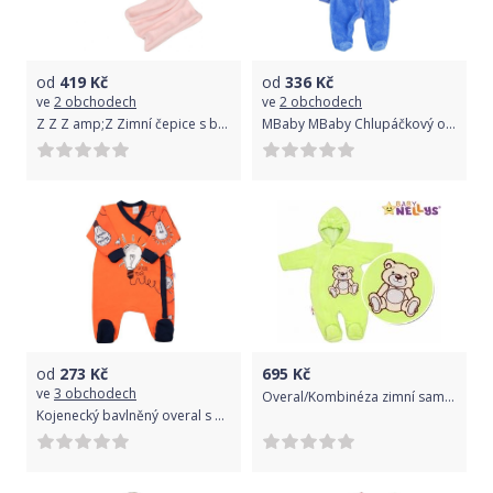
od
419
Kč
od
336
Kč
ve
2 obchodech
ve
2 obchodech
Z Z Z amp;Z Zimní čepice s bambulemi z kožešinky komínek, světle růžová
MBaby MBaby Chlupáčkový overálek luna s kapucí Happy Bear - modrá, vel. 68
od
273
Kč
695
Kč
ve
3 obchodech
Overal/Kombinéza zimní samet - TEDDY BEAR zelená - vel.68
Kojenecký bavlněný overal s bočním zapínáním New Baby Happy Bulbs 74 (6-9m)