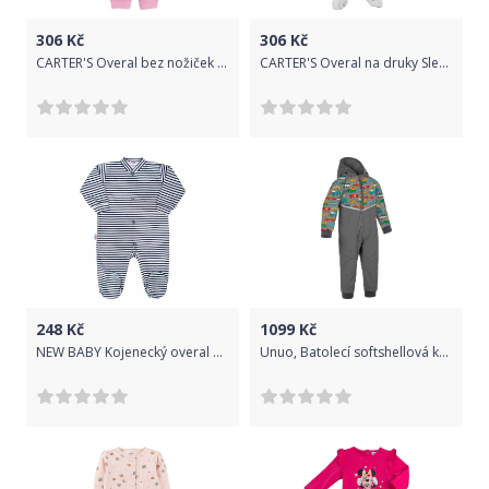
306
Kč
306
Kč
CARTER'S Overal bez nožiček na druky Sleep&Play Pink Palm holka 3m
CARTER'S Overal na druky Sleep&Play Grey Ocean chlapec LBB 3m
248
Kč
1099
Kč
NEW BABY Kojenecký overal New Baby Classic II s modrými pruhy 100% Bavlna 80 (9-12m)
Unuo, Batolecí softshellová kombinéza s fleecem Mini, Tm. Šedá, ZOO na výletě Velikost: 74/80