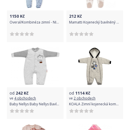
1150
Kč
212
Kč
Overal/Kombinéza zimní - NICOL KIDS WINTER šedá - vel.56
Mamatti Kojenecký bavlněný overálek Car - béžový, vel. 68
od
242
Kč
od
1114
Kč
ve
4 obchodech
ve
2 obchodech
Baby Nellys Baby Nellys Bavlněný overálek bez šlapek Monkey - sv. šedý melírek, vel. 80
KOALA Zimní kojenecká kombinéza s kapucí Koala Star Vibes modrá Modrá 74 (6-9m)