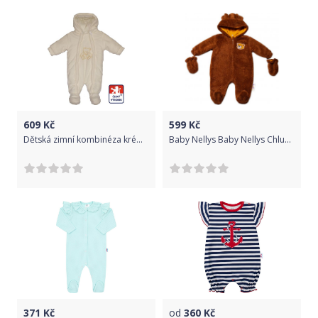
609
Kč
599
Kč
Dětská zimní kombinéza krémová s medvídkem, Dětský svět vel.86
Baby Nellys Baby Nellys Chlupáčkový overal Luna s kapucí rukavičky, Medvídek, hnědý, vel. 68
371
Kč
od
360
Kč