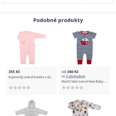
Podobné produkty
355
Kč
od
360
Kč
ve
3 obchodech
Kojenecký overal bavlna s ažurovým vzorem - SWEETIE růžový - vel.74
Klučičí letní overal New Baby Marine 80 (9-12m)