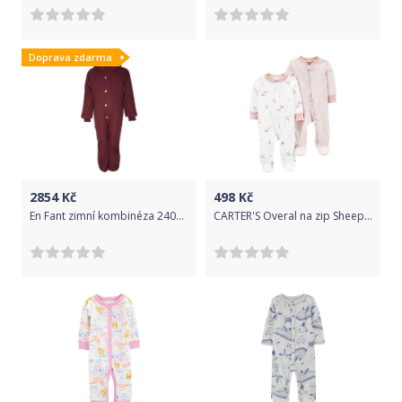
Doprava zdarma
2854
Kč
498
Kč
En Fant zimní kombinéza 240025 - 4031 Velikost: 104
CARTER'S Overal na zip Sheeps&Stripes LBB 2ks holka PRE/vel. 46