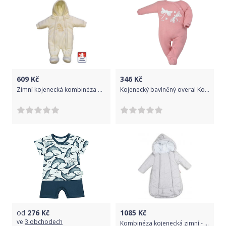
609
Kč
346
Kč
Zimní kojenecká kombinéza pro miminko Dětský svět krémová s výšivkou žirafy velikost 56
Kojenecký bavlněný overal Koala Vážka růžový - Kojenecký bavlněný overal Koala Vážka růžový
od
276
Kč
1085
Kč
ve
3 obchodech
Kombinéza kojenecká zimní - PROŠÍVANÁ LUX šedá - vel.74