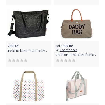
799
Kč
od
1990
Kč
ve
3 obchodech
Taška na kočárek Star, Baby Nellys - černá
Childhome Přebalovací taška Daddy Bag Big Canvas Khaki