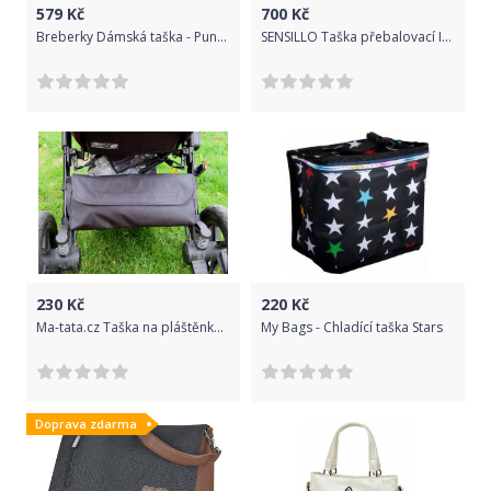
579
Kč
700
Kč
Breberky Dámská taška - Puntíčky na bílé, oranžový puntík
SENSILLO Taška přebalovací Indiana Pink
230
Kč
220
Kč
Ma-tata.cz Taška na pláštěnku Značka kočárku: Britax B-Motion 4 plus
My Bags - Chladící taška Stars
Doprava zdarma