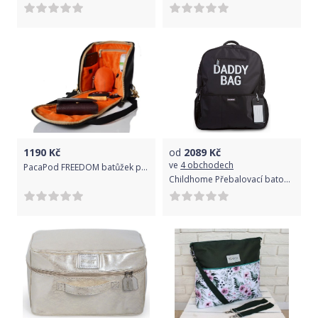
1190
Kč
od
2089
Kč
ve
4 obchodech
PacaPod FREEDOM batůžek pro maminky, Stříbrná
Childhome Přebalovací batoh Daddy Bag Black