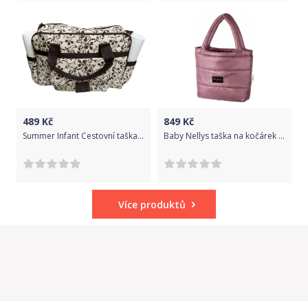
489
Kč
849
Kč
Summer Infant Cestovní taška Itabel Tote
Baby Nellys taška na kočárek STYLE, pudrově růžová
Více produktů