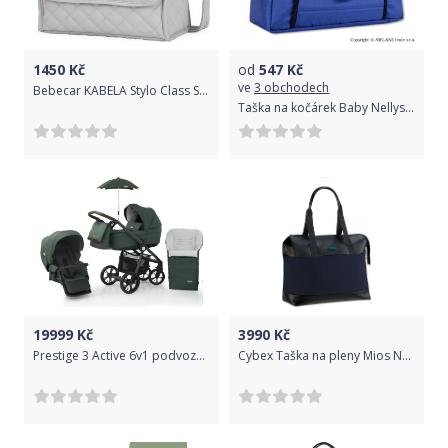
1450
Kč
od
547
Kč
ve
3 obchodech
Bebecar KABELA Stylo Class SP952
Taška na kočárek Baby Nellys ® ADELA LUX -granátová/tm.modrá
19999
Kč
3990
Kč
Prestige 3 Active 6v1 podvozek grey/hnědá rukojeť + sada FERN (ZELENÁ - sed.část, hl.korba, taška, fusak, slunečník)
Cybex Taška na pleny Mios Nautical Blue 2020