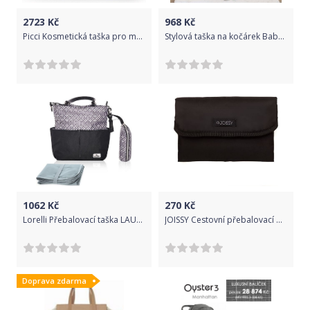
2723
Kč
968
Kč
Picci Kosmetická taška pro maminku, SVEVA
Stylová taška na kočárek Baby Nellys Hand Made - Květinky/flowers - zelená, Ce19
1062
Kč
270
Kč
Lorelli Přebalovací taška LAURA BLACK
JOISSY Cestovní přebalovací podložka EASY, black
Doprava zdarma