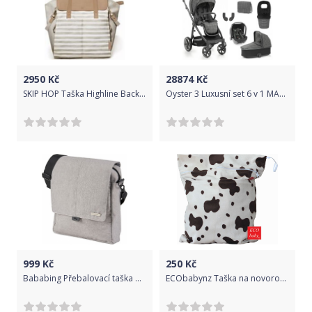
2950
Kč
28874
Kč
SKIP HOP Taška Highline Backpack- Oyster Stripe
Oyster 3 Luxusní set 6 v 1 MANHATTAN (CITY GREY rám) kočár + hl.korba + autosedačka + adaptéry + fusak + taška
999
Kč
250
Kč
Bababing Přebalovací taška DayTripper Lite 2, Grey
ECObabynz Taška na novorozenecké plenky nepromokavý pytel - Hnědá kravička, MINKY