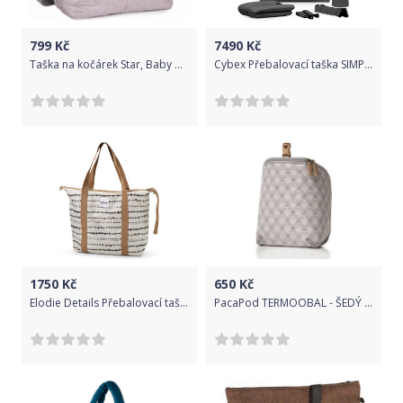
799
Kč
7490
Kč
Taška na kočárek Star, Baby Nellys - šedá
Cybex Přebalovací taška SIMPLY FLOWERS, GREY-dark grey
1750
Kč
650
Kč
Elodie Details Přebalovací taška Tidemark Drops
PacaPod TERMOOBAL - ŠEDÝ DECO