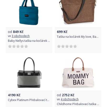
od
849
Kč
699
Kč
ve
3 obchodech
Taška na kočárek My love, Baby Nellys - hnědá
Baby Nellys taška na kočárek STYLE, mořská
4190
Kč
od
2752
Kč
ve
4 obchodech
Cybex Platinum Přebalovací taška malá Soho Grey | mid grey 2022
Childhome Přebalovací taška Mommy Bag Off White