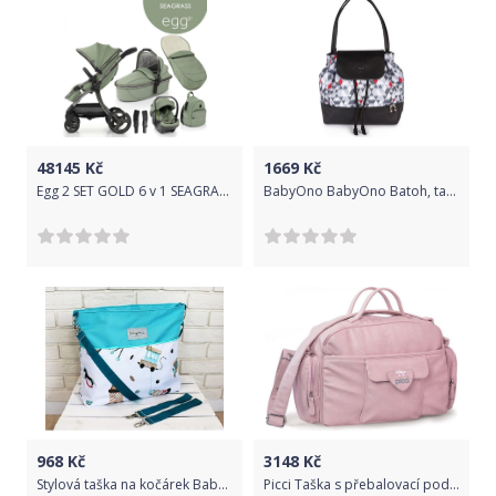
48145
Kč
1669
Kč
Egg 2 SET GOLD 6 v 1 SEAGRASS/Gun Metal, kočárek, korba, autosedačka, multiadaptér, batoh, fusak
BabyOno BabyOno Batoh, taška ke kočárku Prime Uptown - Trojúheníky
968
Kč
3148
Kč
Stylová taška na kočárek Baby Nellys Hand Made - hračky, tyrkysová, Ce19
Picci Taška s přebalovací podložkou BABY, růžová