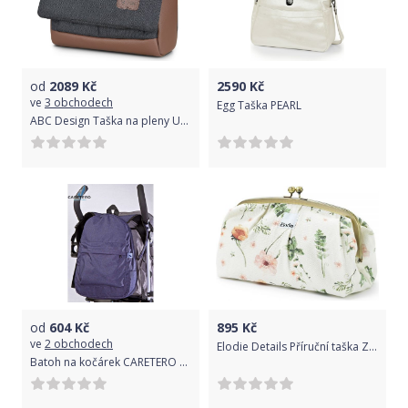
od
2089
Kč
2590
Kč
ve
3 obchodech
Egg Taška PEARL
ABC Design Taška na pleny Urban storm Classic 2022
od
604
Kč
895
Kč
ve
2 obchodech
Elodie Details Příruční taška Zipn´ Go Meadow Blossom
Batoh na kočárek CARETERO Komfort navy