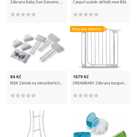
Zábrana Baby Dan Danamic White 2017
Canpol uzávěr skříněk new Bílá
Doprava zdarma
84
Kč
1679
Kč
REER Zámek na okna/dveře/zásuvky, transparentní
DREAMBABY Zábrana bezpečnostní Chelsea automaticky zavírací 71-8 cm bílá