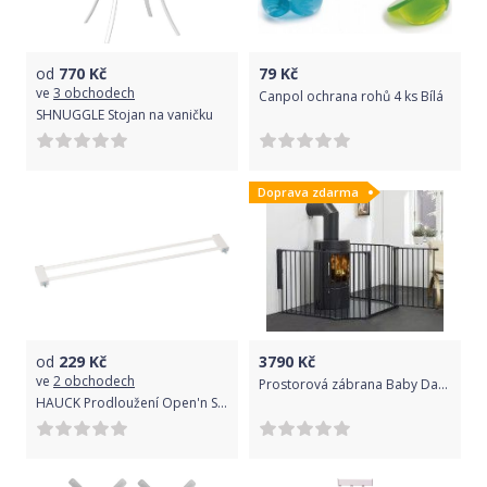
od
770
Kč
79
Kč
ve
3 obchodech
Canpol ochrana rohů 4 ks Bílá
SHNUGGLE Stojan na vaničku
Doprava zdarma
od
229
Kč
3790
Kč
ve
2 obchodech
Prostorová zábrana Baby Dan Flex XL White 2017
HAUCK Prodloužení Open'n Stop 9 cm - White