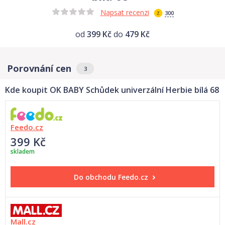
Napsat recenzi
300
od
399 Kč
do
479 Kč
Porovnání cen
3
Kde koupit OK BABY Schůdek univerzální Herbie bílá 68
Feedo.cz
399 Kč
skladem
Do obchodu
Feedo.cz
Mall.cz