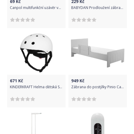
69
Kč
229
Kč
Canpol multifunkční uzávěr velký 2 ks Bílá
BABYDAN Prodloužení zábrany Premier 7 cm bílé
671
Kč
949
Kč
KINDERKRAFT Helma dětská Safety White
Zábrana do postýlky Pinio Calmo Bílá 2018