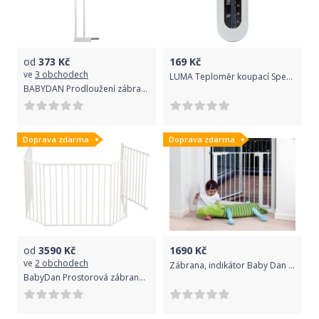
od
373
Kč
169
Kč
ve
3 obchodech
LUMA Teploměr koupací Speckles White
BABYDAN Prodloužení zábrany Premier o 2x7 cm bílé
Doprava zdarma
Doprava zdarma
od
3590
Kč
1690
Kč
ve
2 obchodech
Zábrana, indikátor Baby Dan Premier Bílá 2017
BabyDan Prostorová zábrana Supreme OLAF XX bílá 90-270 cm