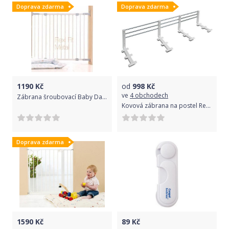
Doprava zdarma
Doprava zdarma
1190
Kč
od
998
Kč
ve
4 obchodech
Zábrana šroubovací Baby Dan Flexi Fit Metal White 2017
Kovová zábrana na postel Reer White 2019
Doprava zdarma
1590
Kč
89
Kč