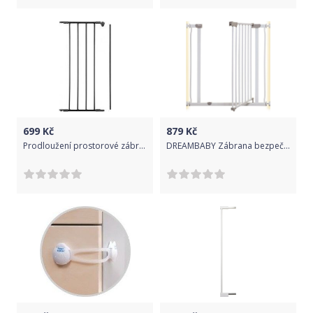
699
Kč
879
Kč
Prodloužení prostorové zábrany 33 cm Baby Dan White 2017
DREAMBABY Zábrana bezpečnostní kovová AVA 75-81 cm, bílá