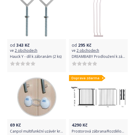
od
343
Kč
od
295
Kč
ve
2 obchodech
ve
2 obchodech
Hauck Y - díl k zábranám (2 ks)
DREAMBABY Prodloužení k zábraně Liberty 18 cm, bílá
Doprava zdarma
69
Kč
4290
Kč
Canpol multifunkční uzávěr krátký 2 ks Bílá
Prostorová zábrana/Rozdělovač místnosti Baby Dan Flex XXL White 2017