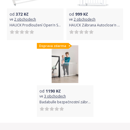
od
372
Kč
od
999
Kč
ve
2 obchodech
ve
2 obchodech
HAUCK Prodloužení Open'n Stop 21 cm - White
HAUCK Zábrana Autoclose'n Stop - White
Doprava zdarma
od
1190
Kč
ve
3 obchodech
Badabulle bezpečnostní zábrana DECO POP bílá