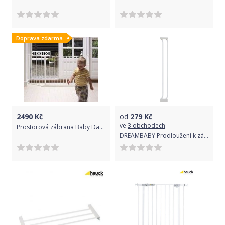
Doprava zdarma
2490
Kč
od
279
Kč
ve
3 obchodech
Prostorová zábrana Baby Dan Flex M White 2017
DREAMBABY Prodloužení k zábraně Chelsea 9 cm, bílá