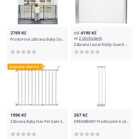
2769
Kč
od
4190
Kč
ve
2 obchodech
Prostorová zábrana Baby Dan Flex L White 2017
Zábrana Lascal Kiddy Guard Avant Bílá 2019
Doprava zdarma
1990
Kč
367
Kč
Zábrana Baby Dan Pet Gate Streamline White 2017
DREAMBABY Prodloužení k zábraně Chelsea 18 cm, bílá