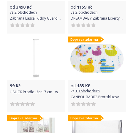
od
3490
Kč
od
1159
Kč
ve
2 obchodech
ve
2 obchodech
Zábrana Lascal Kiddy Guard Accent Bílá 2019
DREAMBABY Zábrana Liberty bezpečnostní extra-vysoká 75-81 cm bílá
Doprava zdarma
99
Kč
od
185
Kč
ve
10 obchodech
HAUCK Prodloužení 7 cm - white
CANPOL BABIES Protiskluzová podložka do vany kačenky
Doprava zdarma
Doprava zdarma