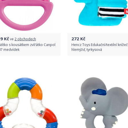
59
Kč
272
Kč
ve
2 obchodech
títko s kousátkem zvířátko Canpol
Hencz Toys Edukační/textilní knížeč
07 medvídek
hlemýžď, tyrkysová
Porovnat ceny
Do obchodu
Detail produktu