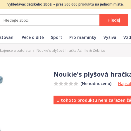
Vyhledávač dětského zboží – přes 500 000 produktů na jednom místě.
Hledej
stování
Péče o dítě
Sport
Pro maminky
Výživa
Vzd
kojence a batolata
/
Noukie's plyšová hračka Achille & Zebrito
Noukie's plyšová hračka
Napsat
(Nehodnoceno)
U tohoto produktu není zařazen ž