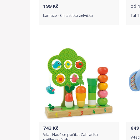
199
Kč
od
Lamaze - Chrastítko želvička
Taf T
Do obchodu
Detail produktu
743
Kč
649
Vilac Nauč se počítat Zahrádka
V-tec
poškozený obal