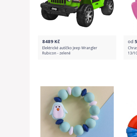
8489
Kč
od
Elektrické autíčko Jeep Wrangler
Chras
Rubicon - zelené
13/1
Do obchodu
Detail produktu