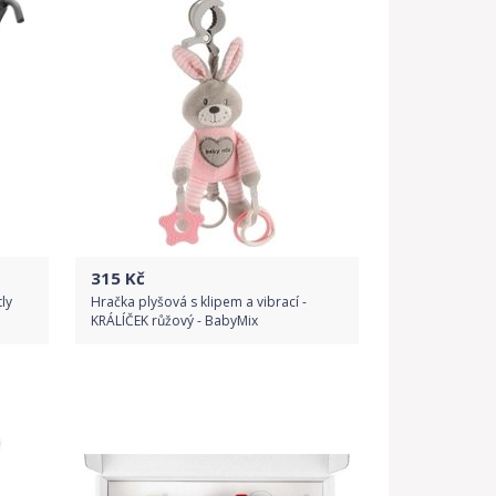
315
Kč
ly
Hračka plyšová s klipem a vibrací -
KRÁLÍČEK růžový - BabyMix
Do obchodu
Detail produktu