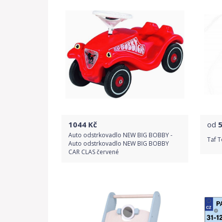
1044
Kč
od
Auto odstrkovadlo NEW BIG BOBBY -
Taf T
Auto odstrkovadlo NEW BIG BOBBY
CAR CLAS červené
Do obchodu
Detail produktu