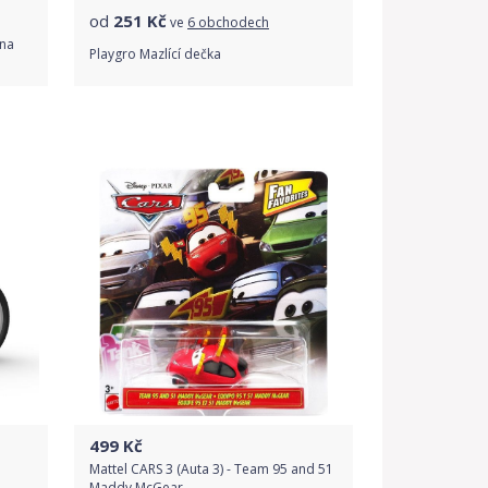
od
251
Kč
ve
6 obchodech
ana
Playgro Mazlící dečka
Porovnat ceny
499
Kč
Mattel CARS 3 (Auta 3) - Team 95 and 51
Maddy McGear