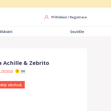
Přihlášení
/
Registrace
ělávání
Soutěže
 Achille & Zebrito
 recenzi
300
ádný obchod.