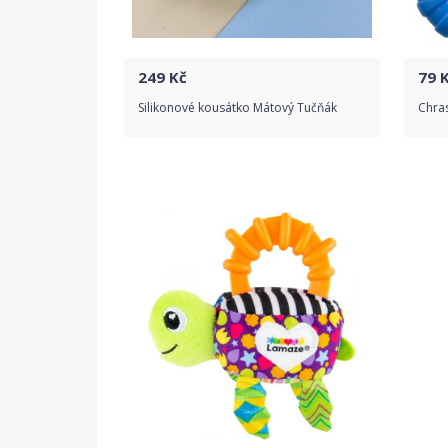
249
Kč
79
K
Silikonové kousátko Mátový Tučňák
Chras
Do obchodu
Detail produktu