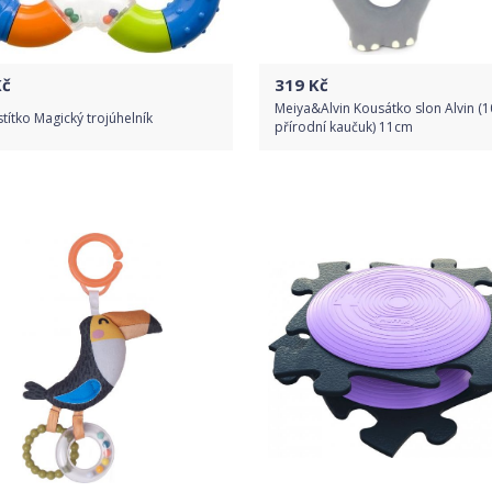
č
319
Kč
Meiya&Alvin Kousátko slon Alvin (
títko Magický trojúhelník
přírodní kaučuk) 11cm
Do obchodu
Do obchodu
Detail produktu
Detail produktu