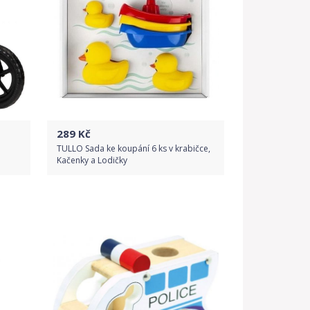
289
Kč
TULLO Sada ke koupání 6 ks v krabičce,
Kačenky a Lodičky
Do obchodu
Detail produktu