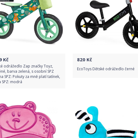
9
Kč
820
Kč
ké odrážedlo Zap značky Toyz,
EcoToys Dětské odrážedlo černé
né, barva zelená, s osobní SPZ
na SPZ: Pokuty za mně platí tatínek,
a SPZ: modrá
Do obchodu
Do obchodu
Detail produktu
Detail produktu