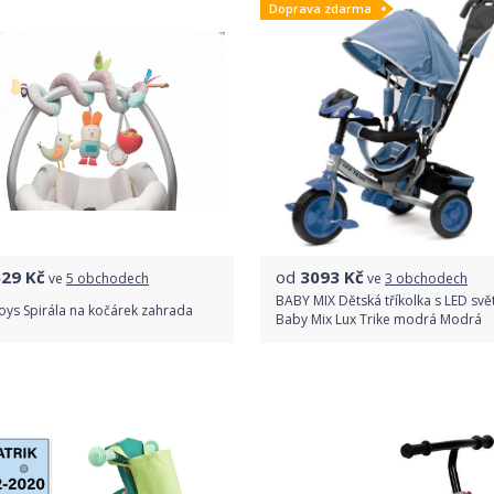
Doprava zdarma
529
Kč
od
3093
Kč
ve
5 obchodech
ve
3 obchodech
BABY MIX Dětská tříkolka s LED svět
oys Spirála na kočárek zahrada
Baby Mix Lux Trike modrá Modrá
Porovnat ceny
Porovnat ceny