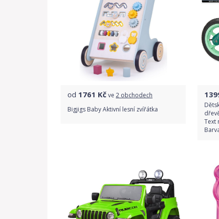
od
1761
Kč
139
ve
2 obchodech
Děts
Bigjigs Baby Aktivní lesní zvířátka
dřevě
Text 
Barv
Porovnat ceny