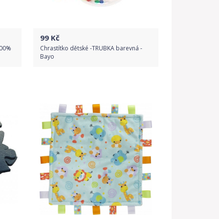
99
Kč
100%
Chrastítko dětské -TRUBKA barevná -
Bayo
Do obchodu
Detail produktu