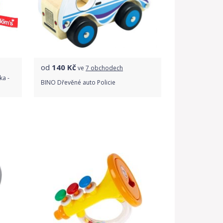
od
140
Kč
ve
7 obchodech
ka -
BINO Dřevěné auto Policie
Porovnat ceny