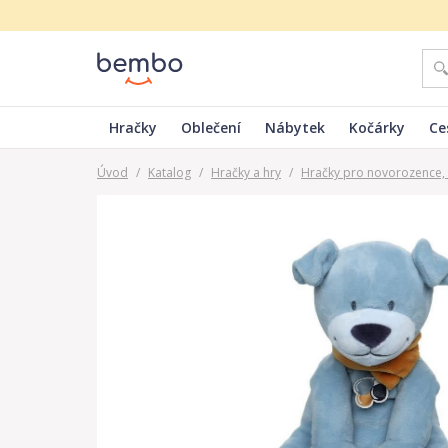
Hračky
Oblečení
Nábytek
Kočárky
Ce
Úvod
/
Katalog
/
Hračky a hry
/
Hračky pro novorozence, 