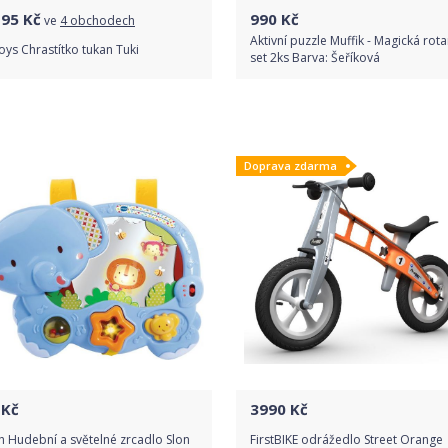
195
Kč
990
Kč
ve
4 obchodech
Aktivní puzzle Muffik - Magická rot
oys Chrastítko tukan Tuki
set 2ks Barva: Šeříková
Porovnat ceny
Do obchodu
Doprava zdarma
Detail produktu
Kč
3990
Kč
h Hudební a světelné zrcadlo Slon
FirstBIKE odrážedlo Street Orange