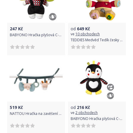
247
Kč
od
649
Kč
ve
10 obchodech
BABYONO Hračka plyšová C-MORE slon Andy 24x27cm
TEDDIES Medvěd Tedík česky mluvící
519
Kč
od
216
Kč
ve
2 obchodech
NATTOU Hračka na zavěšení LA
BABYONO Hračka plyšová C-MORE tučňák Connor 17x24cm