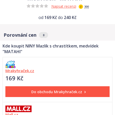
Napsat recenzi
300
od
169 Kč
do
240 Kč
Porovnání cen
8
Kde koupit NINY Mazlík s chrastítkem, medvídek
"MATAHI"
Mrakyhraček.cz
169 Kč
Do obchodu
Mrakyhraček.cz
Mall.cz