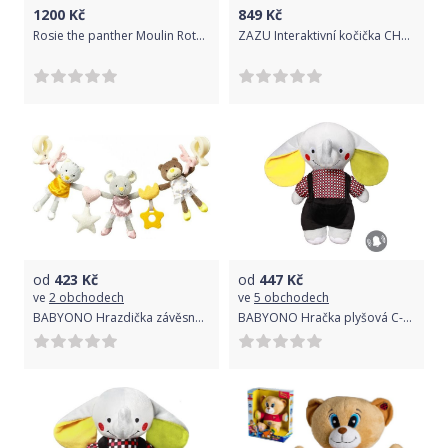
1200
Kč
849
Kč
Rosie the panther Moulin Roty uni
ZAZU Interaktivní kočička CHLOE
od
423
Kč
od
447
Kč
ve
2 obchodech
ve
5 obchodech
BABYONO Hrazdička závěsná baleríny 45cm, 0m+
BABYONO Hračka plyšová C-MORE slon Andy 50x48cm