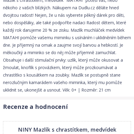
Mazlík s chrastítkem, medvídek "MATAHI" potěší vás, nebo
někoho z vašich blízkých. Nákupem na Dudlu.cz děláte hned
dvojitou radost! Nejen, že u nás vyberete pěkný dárek pro děti,
nebo dospěláky, ale také podpoříte nadaci Radost dětem, které
každý rok darujeme 20 % ze zisku. Mazlík muchláček medvídek
MATAHI pomůže vašemu miminku s usínáním i uklidněním během
dne. Je příjemný na omak a zaujme svojí barvou a hebkostí. Je
měkoučký a miminko se do něj může příjemně zamuchlat.
Obsahuje i další stimulační prvky: uzlík, který může okusovat a
žmoulat, knoflík s provázkem, který může prozkoumávat a
chrastítko s kousátkem na zoubky. Mazlík se postupně stane
nerozlučným kamarádem vašeho miminka, který mu pomůže
uklidnit se, ukonejšit a usnout. Věk: 0+ | Rozměr: 21 cm
Recenze a hodnocení
NINY Mazlík s chrastítkem, medvídek