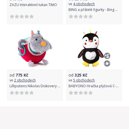
ve
4 obchodech
ZAZU Interaktivní tukan TIMO
BING a přátelé figurky - Bing & Flop
od
775
Kč
od
325
Kč
ve
2 obchodech
ve
5 obchodech
Lilliputiens Nikolas Diskovery Wolf uni
BABYONO Hračka plyšová C-MORE tučňák Connor 30x45cm