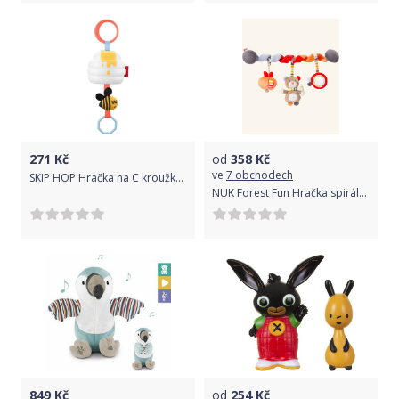
271
Kč
od
358
Kč
ve
7 obchodech
SKIP HOP Hračka na C kroužku vibrující ABC & Me Beehive Jitter 0m+
NUK Forest Fun Hračka spirála Méďa
849
Kč
od
254
Kč