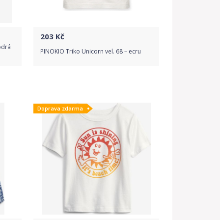
203
Kč
odrá
PINOKIO Triko Unicorn vel. 68 – ecru
Do obchodu
Doprava zdarma
Detail produktu