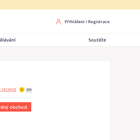
Přihlášení
/
Registrace
ělávání
Soutěže
 recenzi
300
ádný obchod.