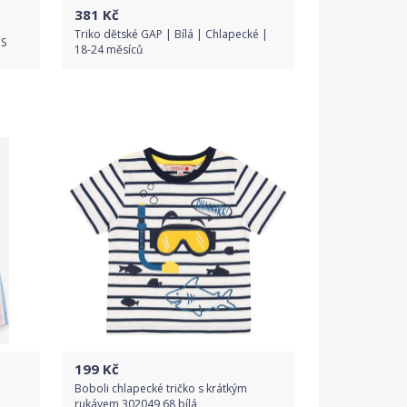
381
Kč
Triko dětské GAP | Bílá | Chlapecké |
 S
18-24 měsíců
Do obchodu
Detail produktu
199
Kč
|
Boboli chlapecké tričko s krátkým
rukávem 302049 68 bílá