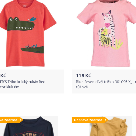
Kč
119
Kč
R'S Triko krátký rukáv Red
Blue Seven dívčí tričko 901095 X_1 
ator kluk 6m
růžová
Do obchodu
Do obchodu
va zdarma
Doprava zdarma
Detail produktu
Detail produktu