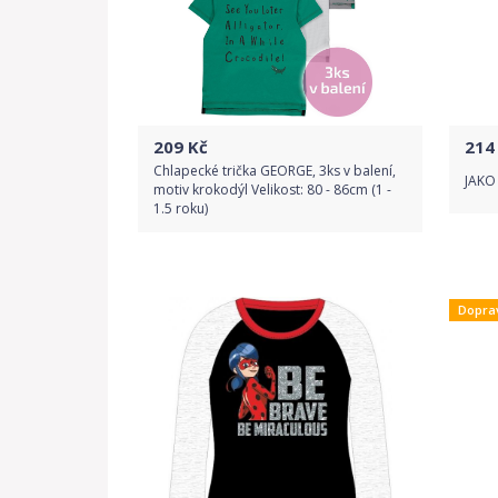
209
Kč
214
Chlapecké trička GEORGE, 3ks v balení,
JAKO
motiv krokodýl Velikost: 80 - 86cm (1 -
1.5 roku)
Do obchodu
Dopra
Detail produktu