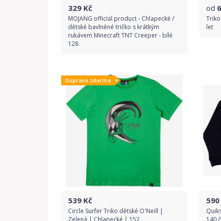
329
Kč
od
MOJANG official product - Chlapecké /
Triko
dětské bavlněné tričko s krátkým
let
rukávem Minecraft TNT Creeper - bílé
128
Do obchodu
Doprava zdarma
Detail produktu
539
Kč
590
Circle Surfer Triko dětské O'Neill |
Quiks
Zelená | Chlapecké | 152
140 