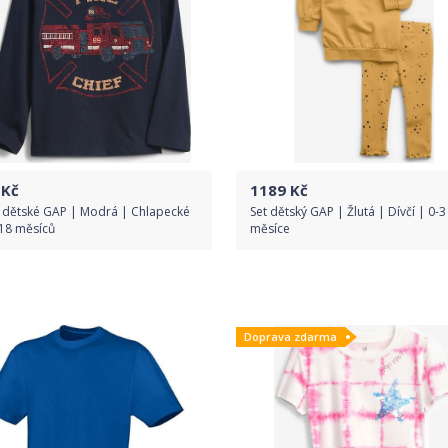
Kč
1189
Kč
o dětské GAP | Modrá | Chlapecké
Set dětský GAP | Žlutá | Dívčí | 0-3
-18 měsíců
měsíce
Do obchodu
Do obchodu
Doprava zdarma
Detail produktu
Detail produktu