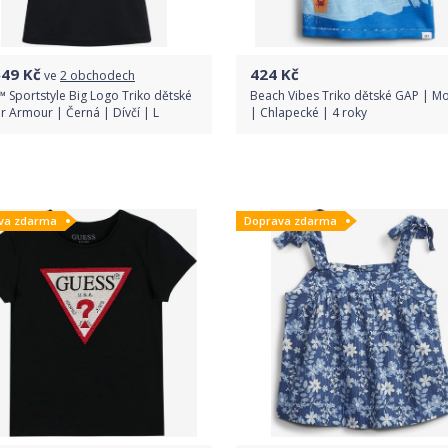
549
Kč
424
Kč
ve
2 obchodech
 Sportstyle Big Logo Triko dětské
Beach Vibes Triko dětské GAP | M
 Armour | Černá | Dívčí | L
| Chlapecké | 4 roky
Porovnat ceny
Do obchodu
va zdarma
Doprava zdarma
Detail produktu