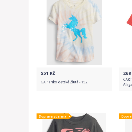
551
Kč
269
CARTE
GAP Triko dětské Žlutá - 152
Allig
Do obchodu
Doprava zdarma
Dopra
Detail produktu