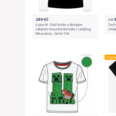
289
Kč
od
E plus M - Dívčí tričko s dlouhým
Tech™
rukávem Kouzelná beruška / Ladybug
Under
Miraculous - černé 104
Do obchodu
Dopra
Detail produktu