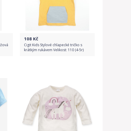
108
Kč
ůžová
Cigit Kids Stylové chlapecké tričko s
krátkým rukávem Velikost: 110 (4-5r)
Do obchodu
Detail produktu