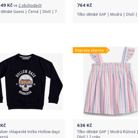
649
Kč
764
Kč
ve
2 obchodech
 dětské Guess | Černá | Dívčí | 7
Tílko dětské GAP | Modrá | Dívčí |
Porovnat ceny
Do obchodu
Doprava zdarma
Detail produktu
Kč
636
Kč
ilver chlapecké tričko Hollow dayz
Tílko dětské GAP | Modrá Růžová 
černá
Dívčí | 2 roky