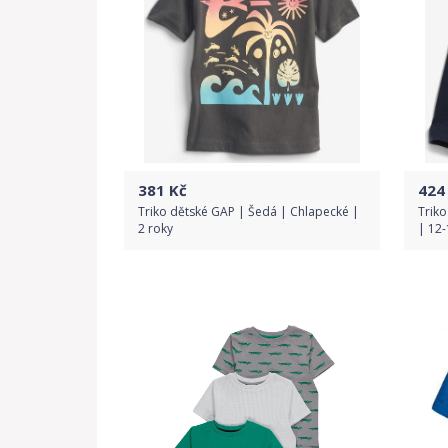
381
Kč
424
Triko dětské GAP | Šedá | Chlapecké |
Trik
2 roky
| 12
Do obchodu
Detail produktu