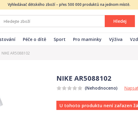
Vyhledávač dětského zboží – přes 500 000 produktů na jednom místě.
Hledej
stování
Péče o dítě
Sport
Pro maminky
Výživa
Vzd
NIKE AR5088102
NIKE AR5088102
Napsat
(Nehodnoceno)
U tohoto produktu není zařazen ž