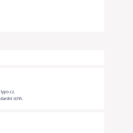
lypo.cz.
ardní střih.