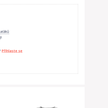
laťáků
y.
?
Přihlaste se