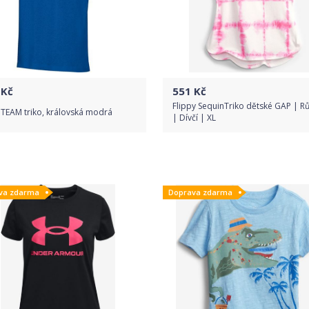
Kč
551
Kč
Flippy SequinTriko dětské GAP | R
 TEAM triko, královská modrá
| Dívčí | XL
Do obchodu
Do obchodu
va zdarma
Doprava zdarma
Detail produktu
Detail produktu