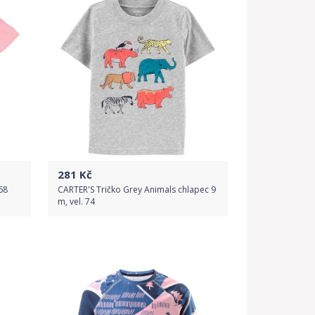
281
Kč
68
CARTER'S Tričko Grey Animals chlapec 9
m, vel. 74
Do obchodu
Detail produktu