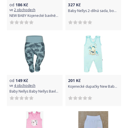
od
186
Kč
327
Kč
ve
2 obchodech
Baby Nellys 2-dílná sada, body dl.rukáv a polodupačky New Bunny, béžová, Velikost koj. oblečení 68 (3-6m)
NEW BABY Kojenecké bavlněné dupačky BrumBrum old pink 100% bavlna 62 (3-6m)
od
149
Kč
201
Kč
ve
4 obchodech
Kojenecké dupačky New Baby Donkey tyrkysové, Tyrkysová, 56 (0-3m)
Baby Nellys Baby Nellys Bavlněné polodupačky Palmy - zelené 56 (0-3m)