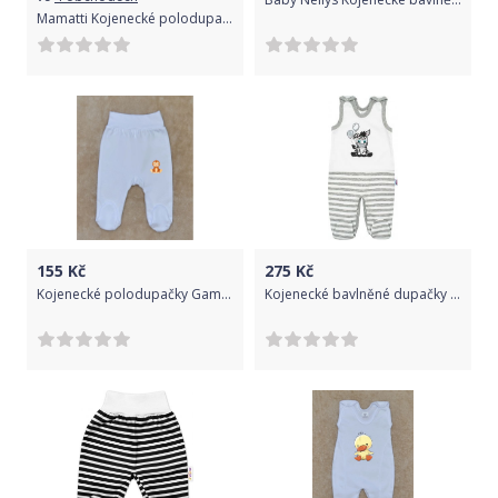
Mamatti Kojenecké polodupačky Hero - granát
155
Kč
275
Kč
Kojenecké polodupačky Gama bílé sedící opička vel.56
Kojenecké bavlněné dupačky New Baby Zebra exclusive, Bílá, 74 (6-9m)