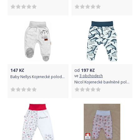
147
Kč
od
197
Kč
ve
3 obchodech
Baby Nellys Kojenecké polodupačky Monkey - sv. šedý melírek, Velikost koj. oblečení 74 (6-9m)
Nicol Kojenecké bavlněné polodupačky Nicol Dolphin Modrá 80 (9-12m)