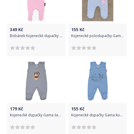
349
Kč
155
Kč
Bobánek Kojenecké dupačky na látkové pleny - Růžové
Kojenecké polodupačky Gama bílé sedící hroch vel.56
179
Kč
155
Kč
Kojenecké dupačky Gama šedé s udivenou opičkou velikost 56
Kojenecké dupačky Gama kočička s pejskem modré velikost 62