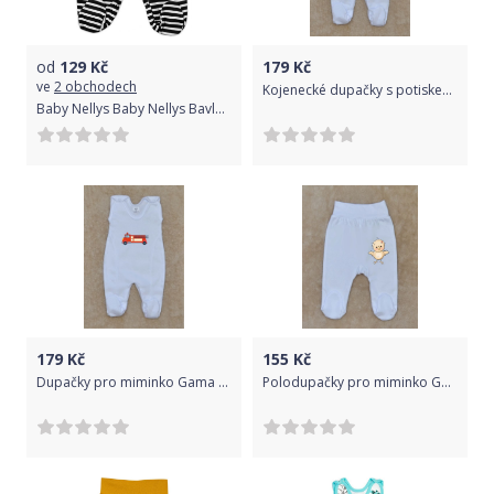
od
129
Kč
179
Kč
ve
2 obchodech
Kojenecké dupačky s potiskem Gama bílé s kačenkou velikost 56
Baby Nellys Baby Nellys Bavlněné kojenecké polodupačky, Cool Bear, granátový proužek, vel. 56
179
Kč
155
Kč
Dupačky pro miminko Gama bílé Hasič vel.56
Polodupačky pro miminko Gama bílé s kuřátkem vel.56