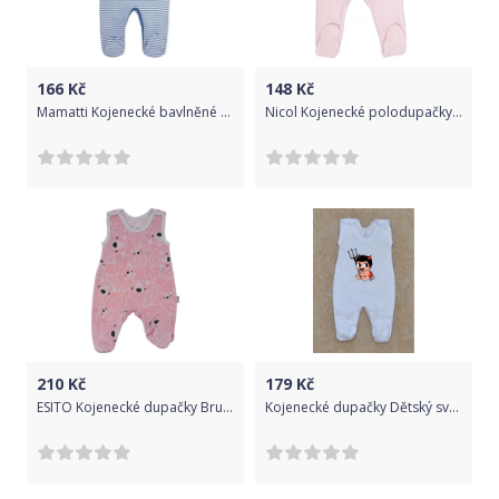
166
Kč
148
Kč
Mamatti Kojenecké bavlněné dupačky World - modrý proužek, vel. 68
Nicol Kojenecké polodupačky Nicol, Baletka - růžové, vel. 86
210
Kč
179
Kč
ESITO Kojenecké dupačky Brumla vel. 56 až 68, Barva šedá, Velikost 62
Kojenecké dupačky Dětský svět bílé s čertíkem vel.50