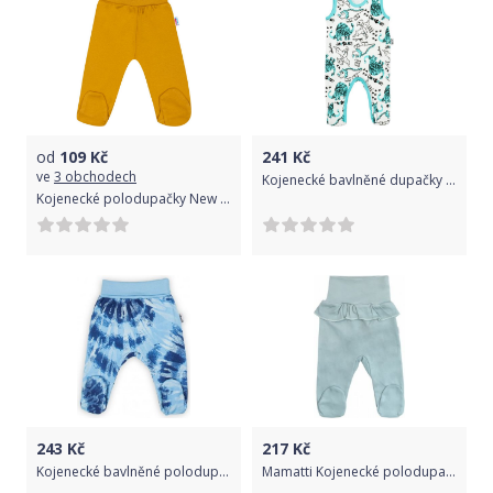
od
109
Kč
241
Kč
ve
3 obchodech
Kojenecké bavlněné dupačky Nicol Dinosaur 62 (3-6m)
Kojenecké polodupačky New Baby Classic II hořčicové 68 (4-6m)
243
Kč
217
Kč
Kojenecké bavlněné polodupačky Nicol Tomi modrá, Modrá, 80 (9-12m)
Mamatti Kojenecké polodupačky s volánkem, Nature - mátová, Velikost koj. oblečení 50 (0-1m)