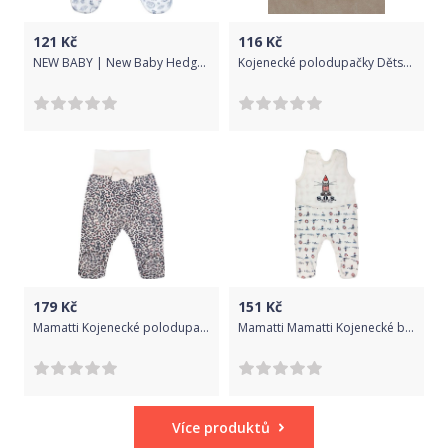
121
Kč
116
Kč
NEW BABY | New Baby Hedgehog | Kojenecké bavlněné polodupačky New Baby Hedgehog červené | Červená | 74 (6-9m)
Kojenecké polodupačky Dětský svět miss Star velikost 52
179
Kč
151
Kč
Mamatti Kojenecké polodupačky Gepardík s mašličkou a vzorem - granát, vel. 74 - 50 (0-1m)
Mamatti Mamatti Kojenecké bavlněné dupačky Maják, bílé, vel. 74 74 (6-9m)
Více produktů