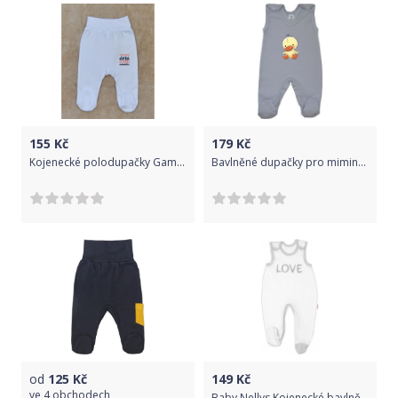
155
Kč
179
Kč
Kojenecké polodupačky Gama bílé, super miminka vel.56
Bavlněné dupačky pro miminko Gama šedé s kačenkou velikost 56
od
125
Kč
149
Kč
ve
4 obchodech
Baby Nellys Kojenecké bavlněné dupačky Baby Nellys, Love - bílé, vel. 62