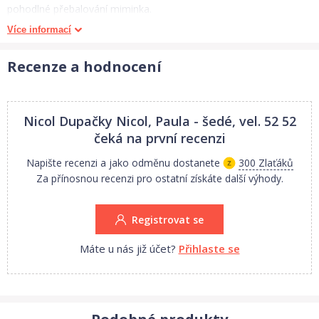
pohodlné přebalování miminka.
Více informací
Dupačky jsou vyrobené ze 100% organická bavlna.
Recenze a hodnocení
1.Jakost.
Rozměry:
Nicol Dupačky Nicol, Paula - šedé, vel. 52 52
Vel.52 délka - 43 cm, hrudník - 20 cm.
čeká na první recenzi
Vel.56 délka - 46 cm, hrudník - 22 cm.
Napište recenzi a jako odměnu dostanete
300 Zlaťáků
Vel.62 délka - 49 cm, hrudník - 22 cm.
Za přínosnou recenzi pro ostatní získáte další výhody.
Vel.68 délka - 53 cm, hrudník - 24 cm.
Vel.74 délka - 56 cm, hrudník - 25 cm.
Registrovat se
Rozměry se mohou minimálně lišit +- 0,5 cm-1,5 cm.
Máte u nás již účet?
Přihlaste se
Proč oblečení NICOL?
Protože, milujete své děti!
Oblečení NICOL patří mezi oblíbené oblečení maminek.