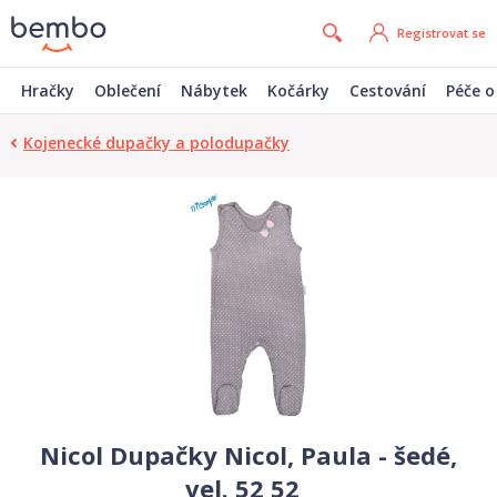
Registrovat se
Hračky
Oblečení
Nábytek
Kočárky
Cestování
Péče o
Kojenecké dupačky a polodupačky
Nicol Dupačky Nicol, Paula - šedé,
vel. 52 52