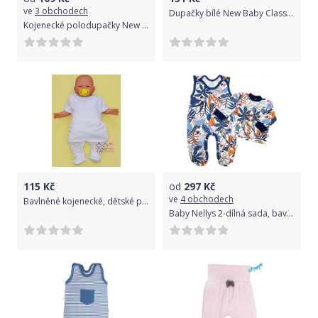
ve
3 obchodech
Dupačky bílé New Baby Classic, Bílá, 50
Kojenecké polodupačky New Baby Classic II blankytně modré 74 (6-9m)
115
Kč
od
297
Kč
ve
4 obchodech
Bavlněné kojenecké, dětské polodupačky bílé, velikost 86
Baby Nellys 2-dílná sada, bavlněné dupačky s košilkou Jungle