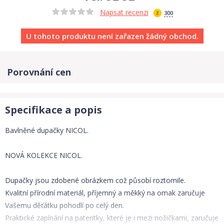
Napsat recenzi
300
U tohoto produktu není zařazen žádný obchod.
Porovnání cen
Specifikace a popis
Bavlněné dupačky NICOL.
NOVÁ KOLEKCE NICOL.
Dupačky jsou zdobené obrázkem což působí roztomile.
Kvalitní přírodní materiál, příjemný a měkký na omak zaručuje
Vašemu děťátku pohodlí po celý den.
Praktické zapínání na patentky, které je i mezi nožičkami, zaručuje