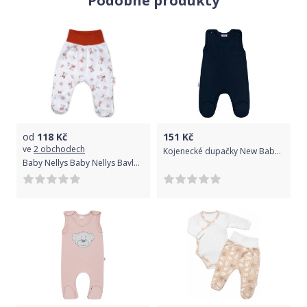
Podobné produkty
Vše vyrobeno v nejlepší kvalitě s láskou.
od
118
Kč
151
Kč
ve
2 obchodech
Kojenecké dupačky New Baby Classic II tmavě modré, Modrá, 74 (6-9m)
Baby Nellys Baby Nellys Bavlněné kojenecké polodupačky, Teddy - bílé, vel. 74 74 (6-9m)