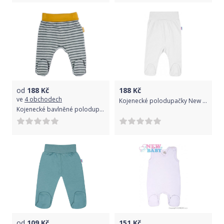
od
188
Kč
188
Kč
ve
4 obchodech
Kojenecké polodupačky New Baby Stripes bílé, Bílá, 74 (6-9m)
Kojenecké bavlněné polodupačky Nicol Prince Lion 80 (9-12m)
od
109
Kč
151
Kč