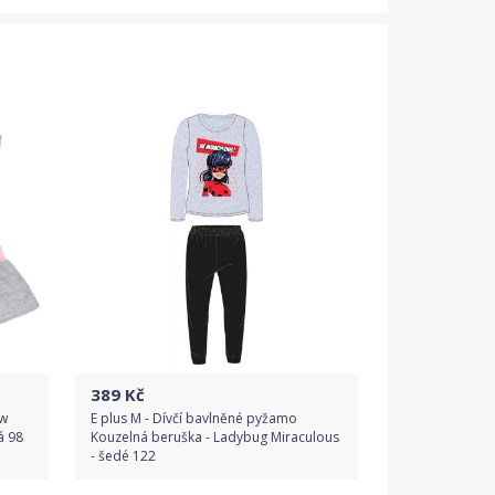
389
Kč
ew
E plus M - Dívčí bavlněné pyžamo
á 98
Kouzelná beruška - Ladybug Miraculous
- šedé 122