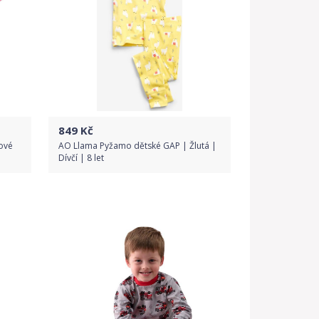
849
Kč
ové
AO Llama Pyžamo dětské GAP | Žlutá |
Dívčí | 8 let
Do obchodu
Detail produktu