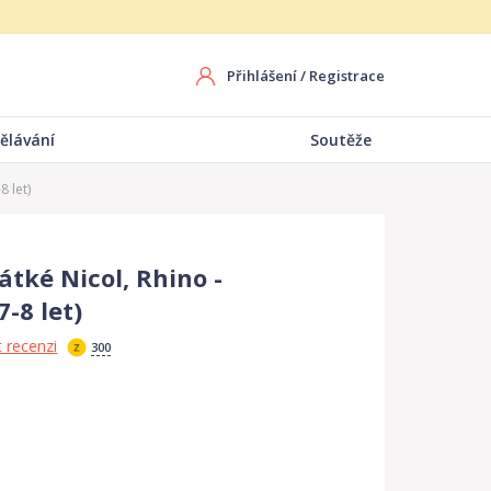
Přihlášení
/
Registrace
ělávání
Soutěže
8 let)
tké Nicol, Rhino -
7-8 let)
 recenzi
300