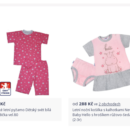
Kč
od
288
Kč
ve
2 obchodech
é letní pyžamo Dětský svět bílá
Letní noční košilka s kalhotkami N
ička vel.80
Baby Hello s hrošíkem růžovo-šed
(2-3r)