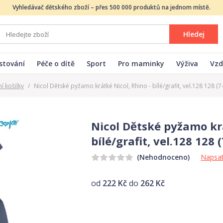
Vyhledávač dětského zboží – přes 500 000 produktů na jednom místě.
Hledej
stování
Péče o dítě
Sport
Pro maminky
Výživa
Vzd
í košilky
/
Nicol Dětské pyžamo krátké Nicol, Rhino - bílé/grafit, vel.128 128 (7-
Nicol Dětské pyžamo krá
bílé/grafit, vel.128 128 (
Napsat
(Nehodnoceno)
od
222 Kč
do
262 Kč