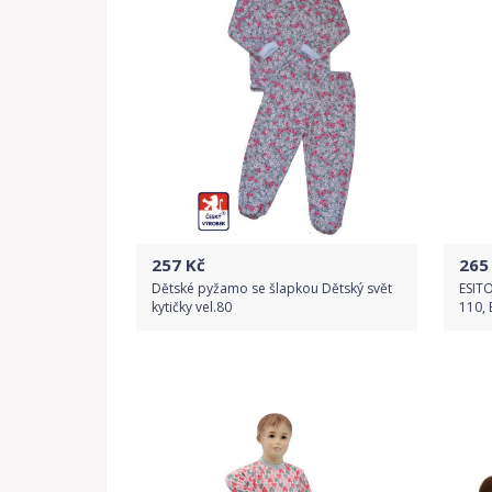
257
Kč
265
Dětské pyžamo se šlapkou Dětský svět
ESITO
kytičky vel.80
110, 
Do obchodu
Detail produktu