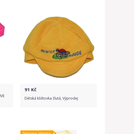
Do obchodu
Detail produktu
91
Kč
IVE
Dětská kšiltovka žlutá, Výprodej
Do obchodu
Doprava zdarma
Detail produktu