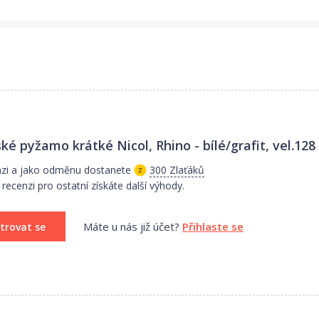
 cm - 1,5 cm.
ké pyžamo krátké Nicol, Rhino - bílé/grafit, vel.128 
nzi a jako odměnu dostanete
300 Zlaťáků
recenzi pro ostatní získáte další výhody.
Máte u nás již účet?
Přihlaste se
trovat se
inek.