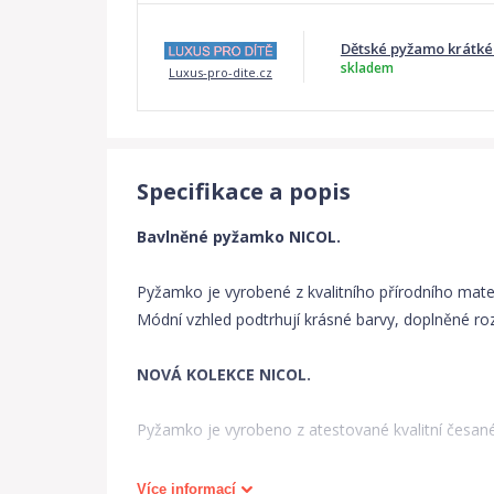
Dětské pyžamo krátké N
skladem
Luxus-pro-dite.cz
Specifikace a popis
Bavlněné pyžamko NICOL.
Pyžamko je vyrobené z kvalitního přírodního mat
Módní vzhled podtrhují krásné barvy, doplněné r
NOVÁ KOLEKCE NICOL.
Pyžamko je vyrobeno z atestované kvalitní česan
Sada obsahuje:
Více informací