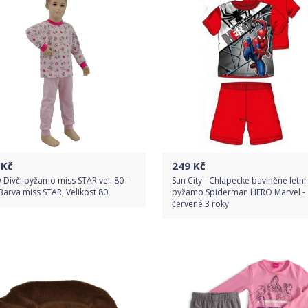
Detail produktu
Kč
249
Kč
 Dívčí pyžamo miss STAR vel. 80 -
Sun City - Chlapecké bavlněné letní
Barva miss STAR, Velikost 80
pyžamo Spiderman HERO Marvel -
červené 3 roky
Do obchodu
Do obchodu
Detail produktu
Detail produktu