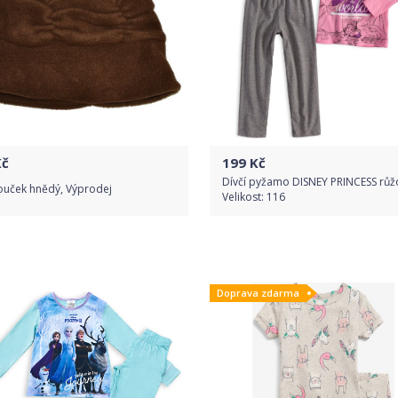
č
199
Kč
Dívčí pyžamo DISNEY PRINCESS růž
ouček hnědý, Výprodej
Velikost: 116
Do obchodu
Do obchodu
Doprava zdarma
Detail produktu
Detail produktu