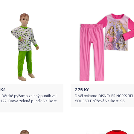
Do obchodu
Porovnat ceny
Detail produktu
Kč
275
Kč
 Dětské pyžamo zelený puntík vel.
Dívčí pyžamo DISNEY PRINCESS BEL
 122, Barva zelená puntík, Velikost
YOURSELF růžové Velikost: 98
Do obchodu
Do obchodu
Detail produktu