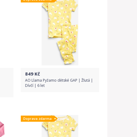
849
Kč
AO Llama Pyžamo dětské GAP | Žlutá |
Dívčí | 6 let
Do obchodu
Doprava zdarma
Detail produktu