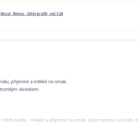
icol, Rhino - bílé/grafit, vel.128
eriálu, příjemné a měkké na omak.
oztomilým obrázkem.
é 100% bavlny - měkké a příjemné na omak. Vaše miminko se bude cít