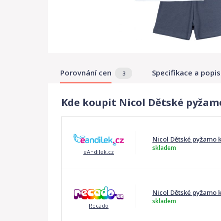
Porovnání cen
Specifikace a popis
3
Kde koupit Nicol Dětské pyžamo k
Nicol Dětské pyžamo krá
skladem
eAndilek.cz
Nicol Dětské pyžamo kr
skladem
Recado