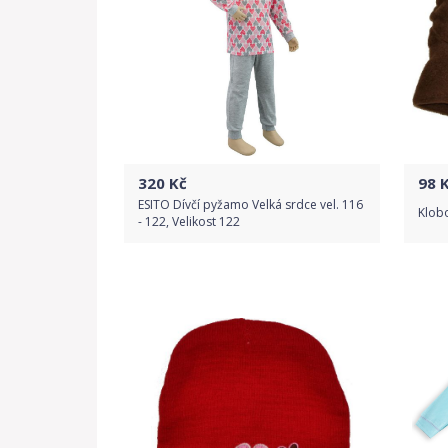
320
Kč
98
K
ESITO Dívčí pyžamo Velká srdce vel. 116
Klob
- 122, Velikost 122
Do obchodu
Detail produktu