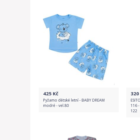
Do obchodu
Detail produktu
425
Kč
320
Pyžamo dětské letní - BABY DREAM
ESITO
modré - vel.80
116 -
122
Do obchodu
Detail produktu