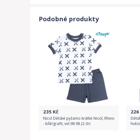
Podobné produkty
235
Kč
226
Nicol Dětské pyžamo krátké Nicol, Rhino
Dětsk
- bílé/grafit, vel.98 98 (2-3r)
hvězd