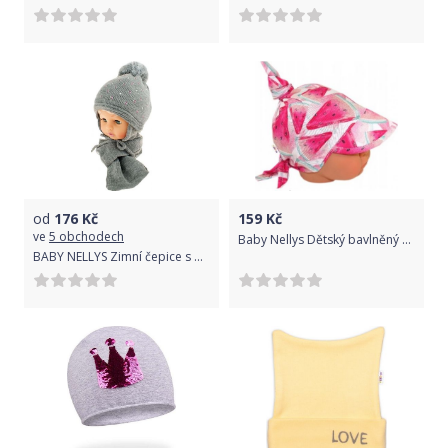
od
176
Kč
159
Kč
ve
5 obchodech
Baby Nellys Dětský bavlněný šátek s kšiltem na zavazování, meloun - růžová
BABY NELLYS Zimní čepice s bambulí a šálou - šedá s kamínky