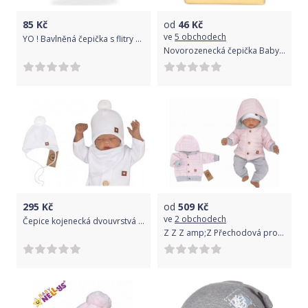
85
Kč
od
46
Kč
ve
5 obchodech
YO ! Bavlněná čepička s flitry YO ! Korunka - sv. šedá 46/48 čepičky obvod
Novorozenecká čepička Baby Nellys, Love - žlutá
295
Kč
od
509
Kč
ve
2 obchodech
Čepice kojenecká dvouvrstvá - BAMBULKA bílá - vel.68
Z Z Z amp;Z Přechodová prošívaná bundička s kapucí - růžová