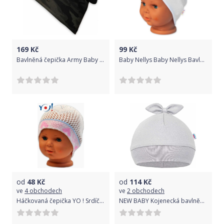
169
Kč
99
Kč
Bavlněná čepička Army Baby Nellys ® - zelená, 48-52
Baby Nellys Baby Nellys Bavlněná čelenka dvouvrstvá, bílá, 6-9 měsíců 68-74 (6-9m)
od
48
Kč
od
114
Kč
ve
4 obchodech
ve
2 obchodech
Háčkovaná čepička YO ! Srdíčko - bílá
NEW BABY Kojenecká bavlněná čepička New Baby Little Princess Šedá 68 (4-6m)