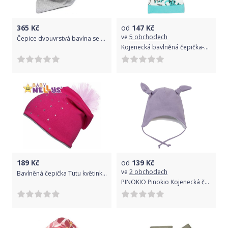
365
Kč
od
147
Kč
ve
5 obchodech
Čepice dvouvrstvá bavlna se šátkem - TEDDY šedá - vel.56-62
Kojenecká bavlněná čepička-šátek Nicol Dinosaur 56/62
189
Kč
od
139
Kč
ve
2 obchodech
Bavlněná čepička Tutu květinka s kamínky Baby Nellys ® - sytě růžová, 48-52
PINOKIO Pinokio Kojenecká čepička na zavazování, My Garden, lila, vel. 68