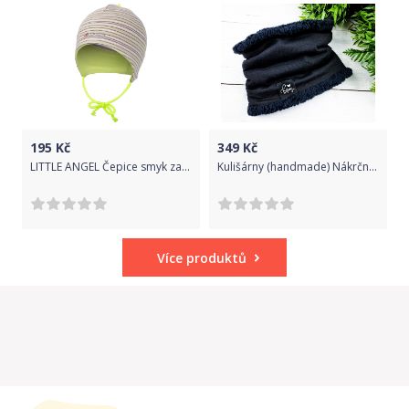
195
Kč
349
Kč
LITTLE ANGEL Čepice smyk zavazovací Outlast® vel.1, 36-38cm pruh sv.hnědý
Kulišárny (handmade) Nákrčník s beránkem ,,Black,, black VELIKOST: 74-80
Více produktů