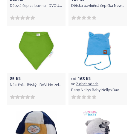
Dětská čepice bavlna - DVOUVRSTVÁ malinová - vel.1-3roky
Dětská bavlněná čepička New Baby Beruška, Bílá, 62 (3-6m)
85
Kč
od
168
Kč
ve
2 obchodech
Nákrčník dětský - BAVLNA zelený (pistáciový) - Ivemababy
Baby Nellys Baby Nellys Bavlněná dvouvrstvá čepice s oušky na zavazování FOX - modrá, vel. 68/74 68-74 (6-9m)