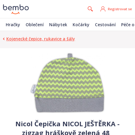
Registrovat se
Hračky
Oblečení
Nábytek
Kočárky
Cestování
Péče o
Kojenecké čepice, rukavice a šály
Nicol Čepička NICOL JEŠTĚRKA -
zigzag hráškově zelená 48