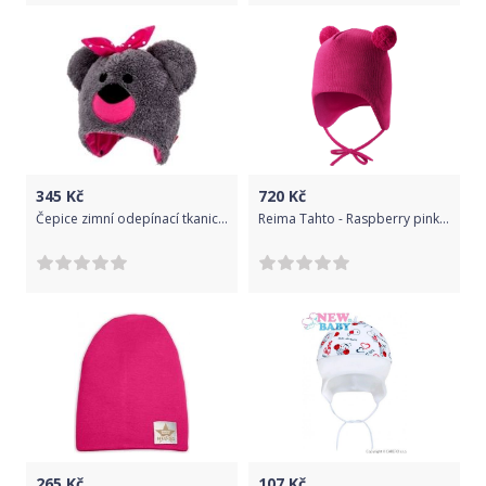
345
Kč
720
Kč
Čepice zimní odepínací tkanice - TEDDY šedo-růžová - vel.68-80
Reima Tahto - Raspberry pink 50
265
Kč
107
Kč