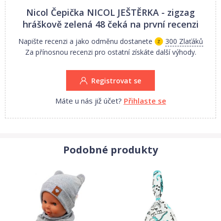
Uvedené rozměry se mohou minimálně lišit +- 0,5 cm - 1,5 cm.
Nicol Čepička NICOL JEŠTĚRKA - zigzag
hráškově zelená 48
čeká na první recenzi
Proč oblečení NICOL?
Napište recenzi a jako odměnu dostanete
300 Zlaťáků
Protože, milujete své děti!
Za přínosnou recenzi pro ostatní získáte další výhody.
Oblečení NICOL patří mezi oblíbené oblečení maminek.
Vše vyrobeno v nejlepší kvalitě s láskou.
Registrovat se
Máte u nás již účet?
Přihlaste se
Podobné produkty