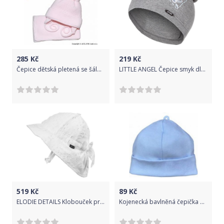
285
Kč
219
Kč
Čepice dětská pletená se šálou - VZOR VLNKY světle růžová - vel.2-8měs.
LITTLE ANGEL Čepice smyk dlouhá Outlast šedý melír 4, 45-48 cm
519
Kč
89
Kč
ELODIE DETAILS Klobouček proti slunci Embroidery Anglaise 2-3 r
Kojenecká bavlněná čepička Koala Balónek modrá, Modrá, 56 (0-3m)