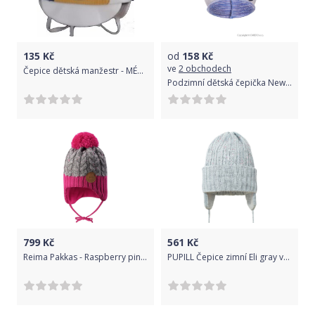
135
Kč
od
158
Kč
ve
2 obchodech
Čepice dětská manžestr - MÉĎA modro-smetanová - vel.80-86
Podzimní dětská čepička New Baby květinka fialová 110 (4-5r)
799
Kč
561
Kč
Reima Pakkas - Raspberry pink 48
PUPILL Čepice zimní Eli gray vel. 38-40