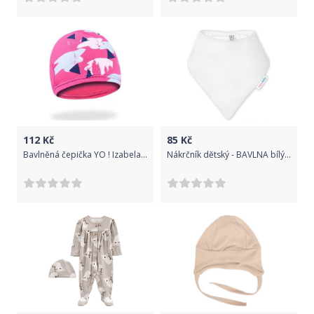
112
Kč
85
Kč
Bavlněná čepička YO ! Izabela - malinová
Nákrčník dětský - BAVLNA bílý - Ivemababy