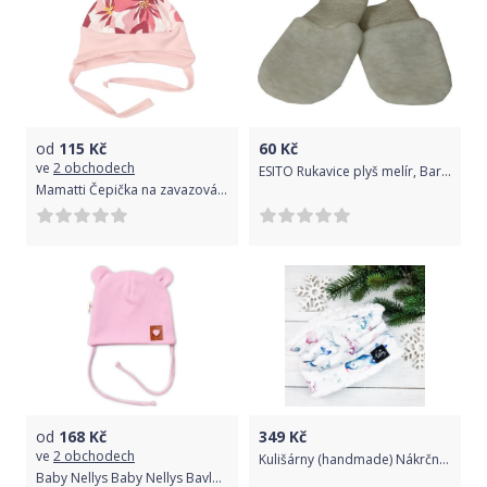
od
115
Kč
60
Kč
ve
2 obchodech
ESITO Rukavice plyš melír, Barva melír béžový, Velikost 68
Mamatti Čepička na zavazování Magnólie, pudrová s potiskem
od
168
Kč
349
Kč
ve
2 obchodech
Kulišárny (handmade) Nákrčník s beránkem ,,OCEÁN, , White 74-80 sklad š VELIKOST: 74-80
Baby Nellys Baby Nellys Bavlněná dvouvrstvá čepice s oušky na zavazování TEDDY - růžová, 80/86 80-86 (12-18m)