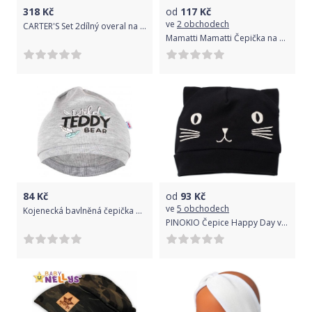
318
Kč
od
117
Kč
ve
2 obchodech
CARTER'S Set 2dílný overal na druky, čepice Grey Koala dívka LBB NB /vel.56
Mamatti Mamatti Čepička na zavazování Dinosaurus, krémová, vel. 62
84
Kč
od
93
Kč
ve
5 obchodech
Kojenecká bavlněná čepička New Baby Wild Teddy, Šedá, 80/86
PINOKIO Čepice Happy Day vel. 56 – kočka