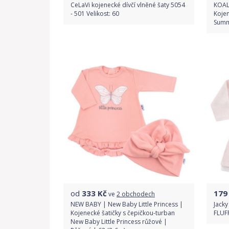
CeLaVi kojenecké dívčí vlněné šaty 5054
KOAL
- 501 Velikost: 60
Kojen
Summ
Do obchodu
Detail produktu
od
333
Kč
179
ve
2 obchodech
NEW BABY | New Baby Little Princess |
Jacky
Kojenecké šatičky s čepičkou-turban
FLUF
New Baby Little Princess růžové |