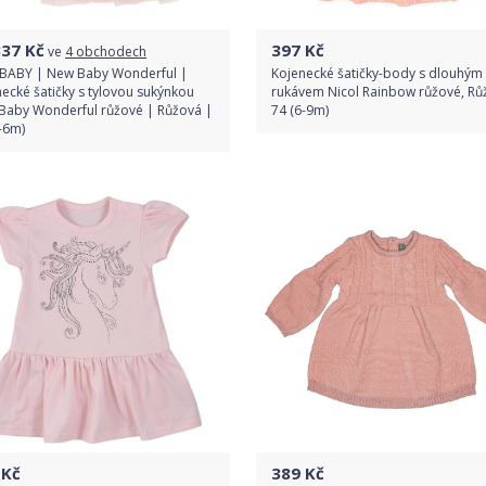
337
Kč
397
Kč
ve
4 obchodech
BABY | New Baby Wonderful |
Kojenecké šatičky-body s dlouhým
ecké šatičky s tylovou sukýnkou
rukávem Nicol Rainbow růžové, Rů
Baby Wonderful růžové | Růžová |
74 (6-9m)
-6m)
Do obchodu
Porovnat ceny
Detail produktu
Kč
389
Kč