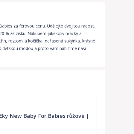
abies za férovou cenu. Udělejte dvojitou radost.
20 % ze zisku. Nákupem jakékoliv hračky a
řih, roztomilá kočička, nařasená sukýnka, krásné
k s dětskou módou a proto vám nabízime naši
čky New Baby For Babies růžové |