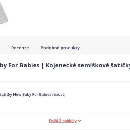
Recenze
Podobné produkty
y For Babies | Kojenecké semiškové šatičk
šatičky New Baby For Babies růžové
Další 2 nabídky