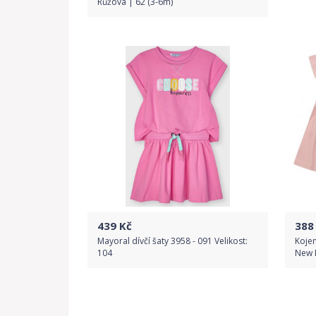
Růžová | 62 (3-6m)
Porovnat ceny
439
Kč
388
Mayoral dívčí šaty 3958 - 091 Velikost:
Kojen
104
New B
Do obchodu