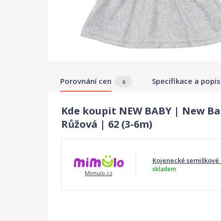
Porovnání cen
Specifikace a popis
6
Kde koupit NEW BABY | New Bab
Růžová | 62 (3-6m)
Kojenecké semiškové 
skladem
Mimulo.cz