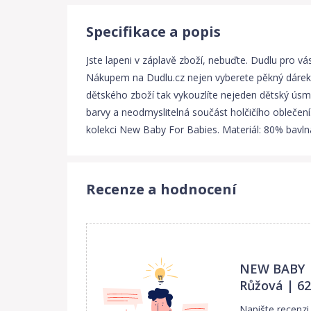
Specifikace a popis
Jste lapeni v záplavě zboží, nebuďte. Dudlu pro 
Nákupem na Dudlu.cz nejen vyberete pěkný dárek,
dětského zboží tak vykouzlíte nejeden dětský úsm
barvy a neodmyslitelná součást holčičího oblečen
kolekci New Baby For Babies. Materiál: 80% bavln
Recenze a hodnocení
NEW BABY |
Růžová | 62
Napište recenz