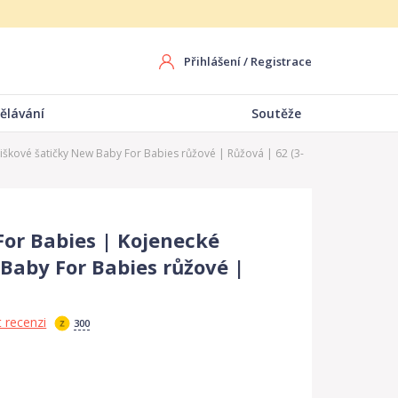
Přihlášení
/
Registrace
ělávání
Soutěže
kové šatičky New Baby For Babies růžové | Růžová | 62 (3-
or Babies | Kojenecké
Baby For Babies růžové |
 recenzi
300