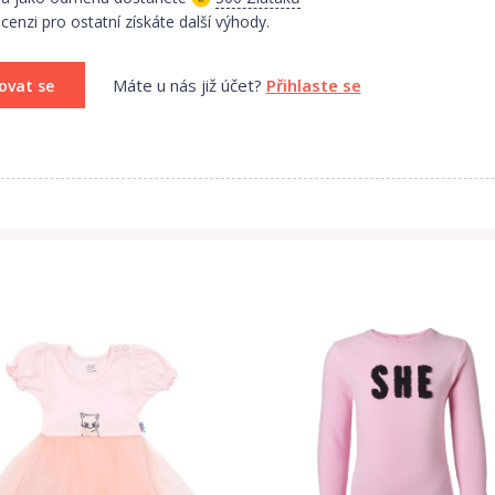
enzi pro ostatní získáte další výhody.
Máte u nás již účet?
Přihlaste se
ovat se