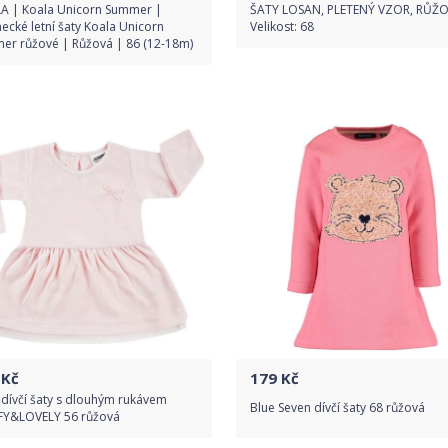
A | Koala Unicorn Summer |
ŠATY LOSAN, PLETENÝ VZOR, RŮŽ
ecké letní šaty Koala Unicorn
Velikost: 68
er růžové | Růžová | 86 (12-18m)
Do obchodu
Do obchodu
Detail produktu
Detail produktu
Kč
179
Kč
 dívčí šaty s dlouhým rukávem
Blue Seven dívčí šaty 68 růžová
FY&LOVELY 56 růžová