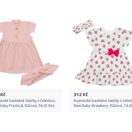
Do obchodu
Do obchodu
Detail produktu
Detail produktu
Kč
312
Kč
ecké bavlněné šatičky s čelenkou
Kojenecké bavlněné šatičky s čele
aby Practical, Růžová, 56 (0-3m)
New Baby Strawbery, Růžová, 74 (
Do obchodu
Do obchodu