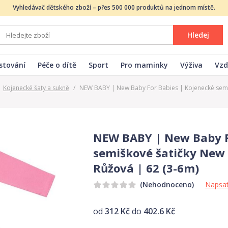
Vyhledávač dětského zboží – přes 500 000 produktů na jednom místě.
Hledej
stování
Péče o dítě
Sport
Pro maminky
Výživa
Vzd
Kojenecké šaty a sukně
/
NEW BABY | New Baby For Babies | Kojenecké semiš
NEW BABY | New Baby F
semiškové šatičky New 
Růžová | 62 (3-6m)
Napsat
(Nehodnoceno)
od
312 Kč
do
402.6 Kč