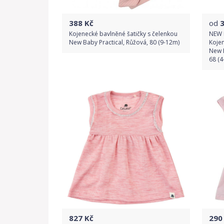
388
Kč
od
Kojenecké bavlněné šatičky s čelenkou
NEW 
New Baby Practical, Růžová, 80 (9-12m)
Kojen
New 
68 (4
Do obchodu
Detail produktu
827
Kč
290