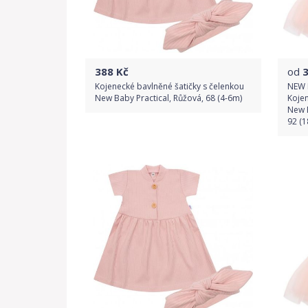
388
Kč
od
Kojenecké bavlněné šatičky s čelenkou
NEW 
New Baby Practical, Růžová, 68 (4-6m)
Kojen
New 
92 (
Do obchodu
Detail produktu