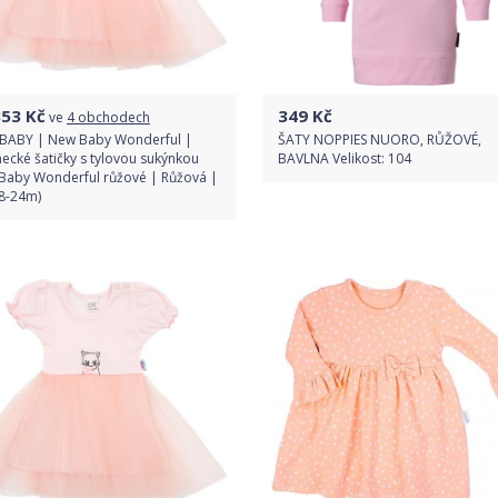
353
Kč
349
Kč
ve
4 obchodech
BABY | New Baby Wonderful |
ŠATY NOPPIES NUORO, RŮŽOVÉ,
ecké šatičky s tylovou sukýnkou
BAVLNA Velikost: 104
Baby Wonderful růžové | Růžová |
18-24m)
Do obchodu
Porovnat ceny
Detail produktu