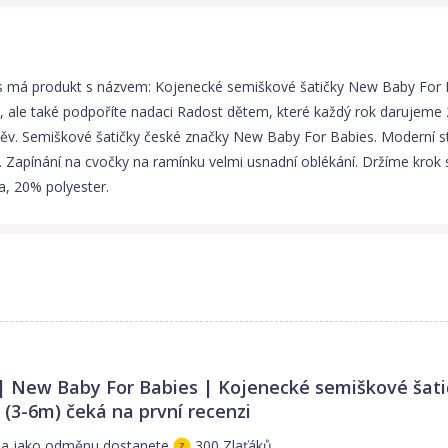
vás má produkt s názvem: Kojenecké semiškové šatičky New Baby For B
 ale také podpoříte nadaci Radost dětem, které každý rok darujeme 
ěv. Semiškové šatičky české značky New Baby For Babies. Moderní st
í. Zapínání na cvočky na ramínku velmi usnadní oblékání. Držíme kro
a, 20% polyester.
 New Baby For Babies | Kojenecké semiškové šati
 (3-6m)
čeká na první recenzi
i a jako odměnu dostanete
300 Zlaťáků