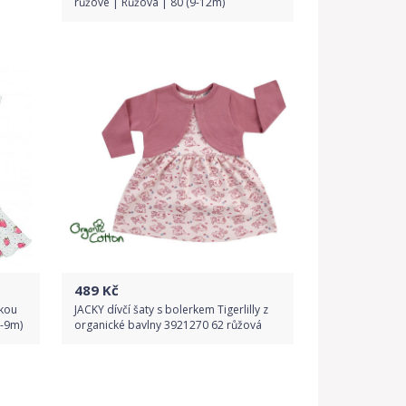
růžové | Růžová | 80 (9-12m)
Porovnat ceny
489
Kč
nkou
JACKY dívčí šaty s bolerkem Tigerlilly z
6-9m)
organické bavlny 3921270 62 růžová
Do obchodu