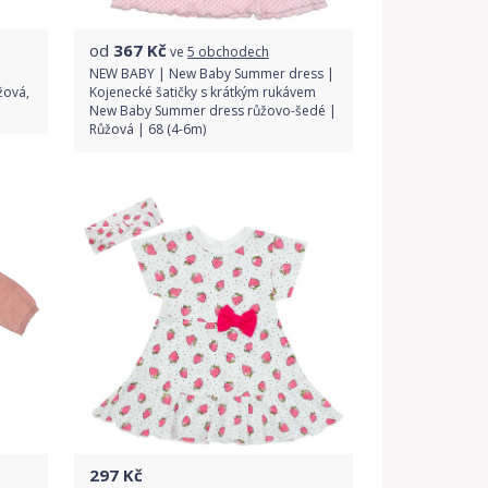
od
367
Kč
ve
5 obchodech
NEW BABY | New Baby Summer dress |
žová,
Kojenecké šatičky s krátkým rukávem
New Baby Summer dress růžovo-šedé |
Růžová | 68 (4-6m)
Porovnat ceny
297
Kč