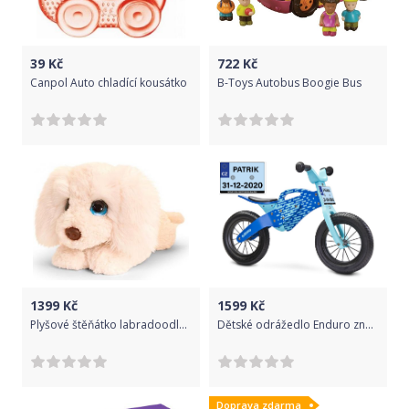
39
Kč
722
Kč
Canpol Auto chladící kousátko
B-Toys Autobus Boogie Bus
1399
Kč
1599
Kč
Plyšové štěňátko labradoodle 47 cm
Dětské odrážedlo Enduro značky Toyz, dřevěné, barva modrá, s osobní SPZ Text na SPZ: Nejvíc cool biker (bikerka) široko daleko, Barva SPZ: růžová
Doprava zdarma