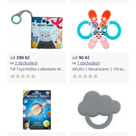
od
390
Kč
od
90
Kč
ve
2 obchodech
ve
7 obchodech
Taf Toys Knížka s aktivitami What Does Paul Wear
AKUKU | Nezařazeno | Chrastítko-kousátko Akuku KOSMO | Multicolor |