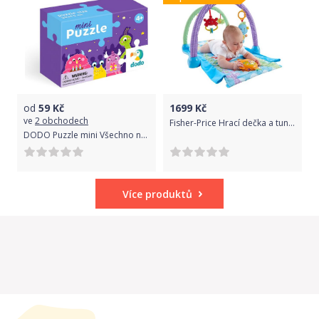
od
59
Kč
1699
Kč
ve
2 obchodech
Fisher-Price Hrací dečka a tunel 2v1
DODO Puzzle mini Všechno nejlepší 35 dílků
Více produktů