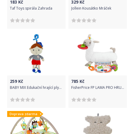
183
Kč
329
Kč
Taf Toys spirála Zahrada
Jollein Kousátko Mráček
259
Kč
785
Kč
BABY MIX Edukační hrající plyšová panenka Baby Mix námořník kluk
FisherPrice FP LAMA PRO HRU NA BŘÍŠKU
Doprava zdarma