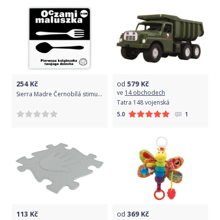
254
Kč
od
579
Kč
ve
14 obchodech
Sierra Madre Černobílá stimulační kniha - Příbor
Tatra 148 vojenská
1
5.0
113
Kč
od
369
Kč