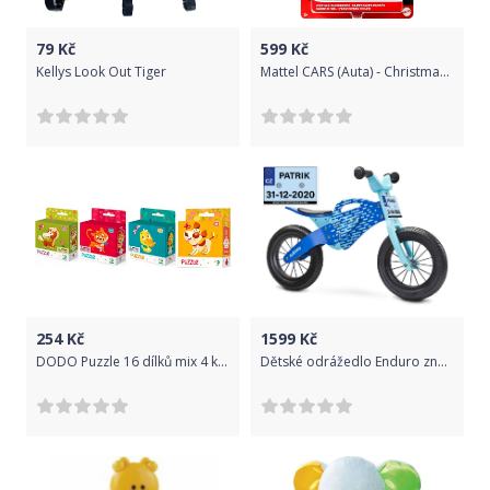
79
Kč
599
Kč
Kellys Look Out Tiger
Mattel CARS (Auta) - Christmas Cruiser Ramone (Vánoční Ramone)
254
Kč
1599
Kč
DODO Puzzle 16 dílků mix 4 kusů (Pejsek, Kočka, Kačenka, Koník)
Dětské odrážedlo Enduro značky Toyz, dřevěné, barva modrá, s osobní SPZ Text na SPZ: Budoucí vítěz (vítězka) Tour de France, Barva SPZ: růžová