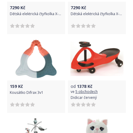
7290
Kč
7290
Kč
Dětská elektrická čtyřkolka X-MAX 607 - černá
Dětská elektrická čtyřkolka X-MAX 607 - maskáčová
159
Kč
od
1378
Kč
ve
5 obchodech
Kousátko Difrax 3v1
Didicar červený