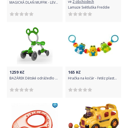
ve
2 obchodech
MAGICKÁ DLAŇ MUFFIK - LEVÁ Barva: Šedá
Lamaze Světluška Freddie
1259
Kč
165
Kč
BAZÁREK Dětské odrážedlo Milly Mally Orion Flash green - zelená
Hračka na kočár - řetěz plastový - ŽABIČKY barevné - Akuku