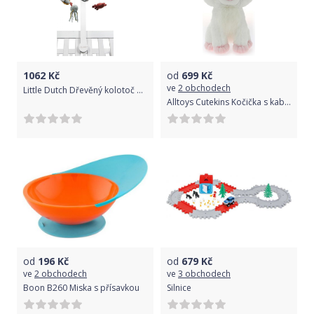
1062
Kč
od
699
Kč
ve
2 obchodech
Little Dutch Dřevěný kolotoč bílý ocean mint
Alltoys Cutekins Kočička s kabelkou Cutekins
od
196
Kč
od
679
Kč
ve
2 obchodech
ve
3 obchodech
Boon B260 Miska s přísavkou
Silnice