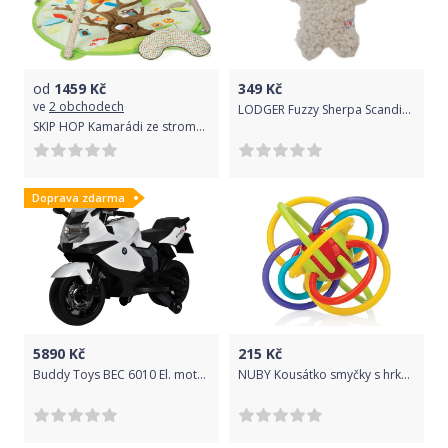
od
1459
Kč
349
Kč
ve
2 obchodech
LODGER Fuzzy Sherpa Scandinavian Dust vel. S
SKIP HOP Kamarádi ze stromu - Deka s hrazdou
Doprava zdarma
5890
Kč
215
Kč
Buddy Toys BEC 6010 El. moto BMW K1300 - bílá
NUBY Kousátko smyčky s hrkalkou 6m +