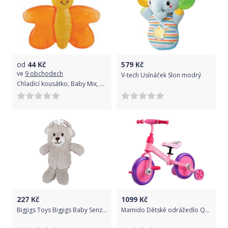
od
44
Kč
579
Kč
ve
9 obchodech
V-tech Usínáček Slon modrý
Chladící kousátko, Baby Mix, včelka
227
Kč
1099
Kč
Bigjigs Toys Bigjigs Baby Senzorický medvídek
Mamido Dětské odrážedlo Quick 3v1 růžové