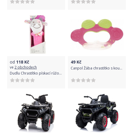
od
118
Kč
49
Kč
ve
2 obchodech
Canpol Žába chrastítko s kousátkem
Dudlu Chrastítko pískací růžová kravička